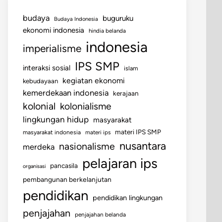
budaya
buguruku
Budaya Indonesia
ekonomi indonesia
hindia belanda
indonesia
imperialisme
IPS SMP
interaksi sosial
islam
kegiatan ekonomi
kebudayaan
kemerdekaan indonesia
kerajaan
kolonial
kolonialisme
lingkungan hidup
masyarakat
materi IPS SMP
masyarakat indonesia
materi ips
nusantara
nasionalisme
merdeka
pelajaran ips
pancasila
organisasi
pembangunan berkelanjutan
pendidikan
pendidikan lingkungan
penjajahan
penjajahan belanda