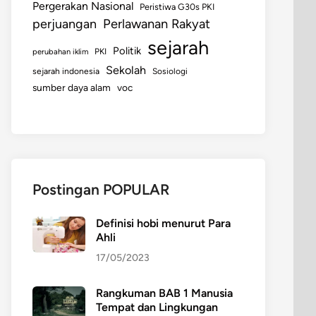
Pergerakan Nasional
Peristiwa G30s PKI
perjuangan
Perlawanan Rakyat
sejarah
Politik
perubahan iklim
PKI
Sekolah
sejarah indonesia
Sosiologi
sumber daya alam
voc
Postingan POPULAR
Definisi hobi menurut Para
Ahli
17/05/2023
Rangkuman BAB 1 Manusia
Tempat dan Lingkungan