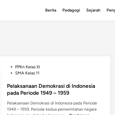
Berita
Pedagogi
Sejarah
Pen
P
PPKn Kelas XI
o
SMA Kelas 11
s
t
Pelaksanaan Demokrasi di Indonesia
e
pada Periode 1949 – 1959
d
Pelaksanaan Demokrasi di Indonesia pada Periode
i
1949 – 1959. Periode kedua pemerintahan negara
n