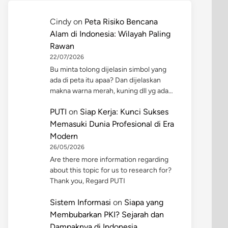
Cindy
on
Peta Risiko Bencana
Alam di Indonesia: Wilayah Paling
Rawan
22/07/2026
Bu minta tolong dijelasin simbol yang
ada di peta itu apaa? Dan dijelaskan
makna warna merah, kuning dll yg ada…
PUTI
on
Siap Kerja: Kunci Sukses
Memasuki Dunia Profesional di Era
Modern
26/05/2026
Are there more information regarding
about this topic for us to research for?
Thank you, Regard PUTI
Sistem Informasi
on
Siapa yang
Membubarkan PKI? Sejarah dan
Dampaknya di Indonesia