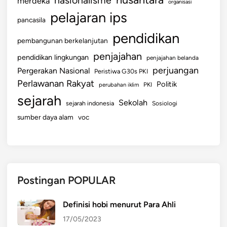
nasionalisme
merdeka
organisasi
k
pelajaran ips
pancasila
N
a
pendidikan
pembangunan berkelanjutan
m
penjajahan
pendidikan lingkungan
a
penjajahan belanda
perjuangan
A
Pergerakan Nasional
Peristiwa G30s PKI
n
Perlawanan Rakyat
Politik
perubahan iklim
PKI
d
sejarah
Sekolah
sejarah indonesia
Sosiologi
a
sumber daya alam
voc
Postingan POPULAR
Definisi hobi menurut Para Ahli
17/05/2023