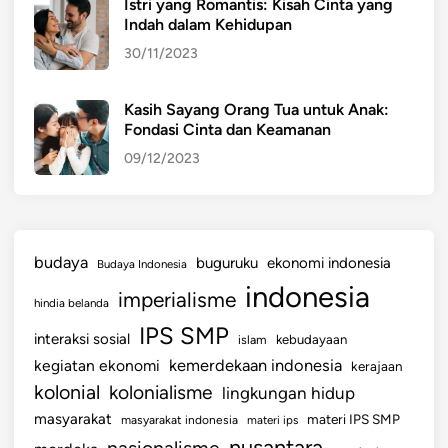
Istri yang Romantis: Kisah Cinta yang
r
Indah dalam Kehidupan
i
30/11/2023
m
a
,
Kasih Sayang Orang Tua untuk Anak:
Fondasi Cinta dan Keamanan
d
a
09/12/2023
n
C
a
r
budaya
buguruku
ekonomi indonesia
Budaya Indonesia
a
indonesia
imperialisme
M
hindia belanda
e
IPS SMP
interaksi sosial
islam
kebudayaan
n
kemerdekaan indonesia
kegiatan ekonomi
kerajaan
g
kolonial
kolonialisme
lingkungan hidup
e
c
masyarakat
materi IPS SMP
masyarakat indonesia
materi ips
e
nusantara