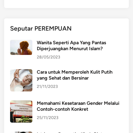
e
n
c
a
Seputar PEREMPUAN
i
r
Wanita Seperti Apa Yang Pantas
a
Diperjuangkan Menurut Islam?
n
28/05/2023
,
S
Cara untuk Memperoleh Kulit Putih
y
yang Sehat dan Bersinar
a
r
21/11/2023
a
t
Memahami Kesetaraan Gender Melalui
P
Contoh-contoh Konkret
e
25/11/2023
n
e