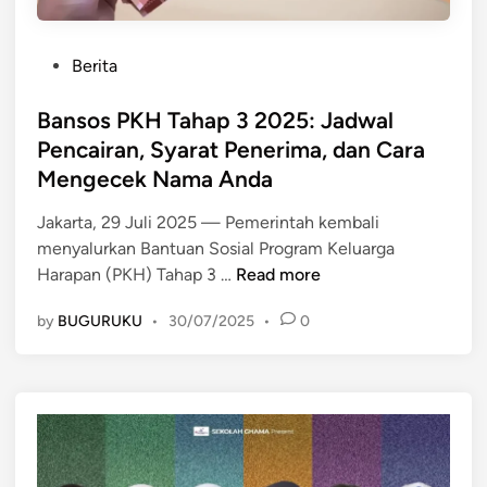
P
Berita
o
s
Bansos PKH Tahap 3 2025: Jadwal
t
Pencairan, Syarat Penerima, dan Cara
e
Mengecek Nama Anda
d
i
Jakarta, 29 Juli 2025 — Pemerintah kembali
n
menyalurkan Bantuan Sosial Program Keluarga
B
Harapan (PKH) Tahap 3 …
Read more
a
by
BUGURUKU
•
30/07/2025
•
0
n
s
o
s
P
K
H