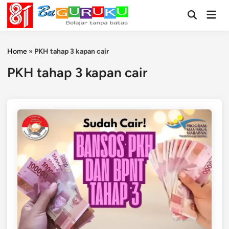
Skip
Mai
to
Open
Men
Search
content
Home
»
PKH tahap 3 kapan cair
PKH tahap 3 kapan cair