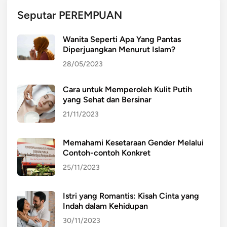
K
Seputar PEREMPUAN
e
l
Wanita Seperti Apa Yang Pantas
u
Diperjuangkan Menurut Islam?
r
28/05/2023
a
h
Cara untuk Memperoleh Kulit Putih
a
yang Sehat dan Bersinar
n
K
21/11/2023
u
k
Memahami Kesetaraan Gender Melalui
u
Contoh-contoh Konkret
s
25/11/2023
a
n
Istri yang Romantis: Kisah Cinta yang
Indah dalam Kehidupan
30/11/2023