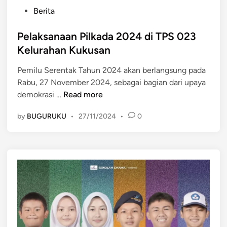
P
Berita
o
s
Pelaksanaan Pilkada 2024 di TPS 023
t
Kelurahan Kukusan
e
Pemilu Serentak Tahun 2024 akan berlangsung pada
d
Rabu, 27 November 2024, sebagai bagian dari upaya
i
P
demokrasi …
Read more
n
e
by
BUGURUKU
•
27/11/2024
•
0
l
a
k
s
a
n
a
a
n