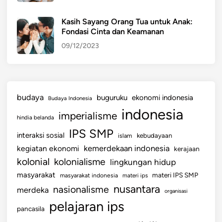
Kasih Sayang Orang Tua untuk Anak:
Fondasi Cinta dan Keamanan
09/12/2023
budaya
buguruku
ekonomi indonesia
Budaya Indonesia
indonesia
imperialisme
hindia belanda
IPS SMP
interaksi sosial
islam
kebudayaan
kemerdekaan indonesia
kegiatan ekonomi
kerajaan
kolonial
kolonialisme
lingkungan hidup
masyarakat
materi IPS SMP
masyarakat indonesia
materi ips
nusantara
nasionalisme
merdeka
organisasi
pelajaran ips
pancasila