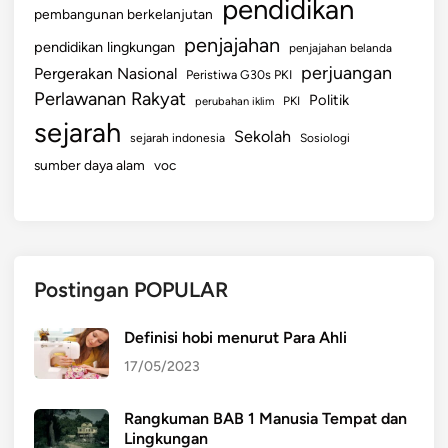
pendidikan
pembangunan berkelanjutan
penjajahan
pendidikan lingkungan
penjajahan belanda
perjuangan
Pergerakan Nasional
Peristiwa G30s PKI
Perlawanan Rakyat
Politik
perubahan iklim
PKI
sejarah
Sekolah
sejarah indonesia
Sosiologi
sumber daya alam
voc
Postingan POPULAR
Definisi hobi menurut Para Ahli
17/05/2023
Rangkuman BAB 1 Manusia Tempat dan
Lingkungan