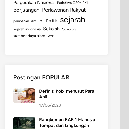
Pergerakan Nasional
Peristiwa G30s PKI
perjuangan
Perlawanan Rakyat
sejarah
Politik
perubahan iklim
PKI
Sekolah
sejarah indonesia
Sosiologi
sumber daya alam
voc
Postingan POPULAR
Definisi hobi menurut Para
Ahli
17/05/2023
Rangkuman BAB 1 Manusia
Tempat dan Lingkungan