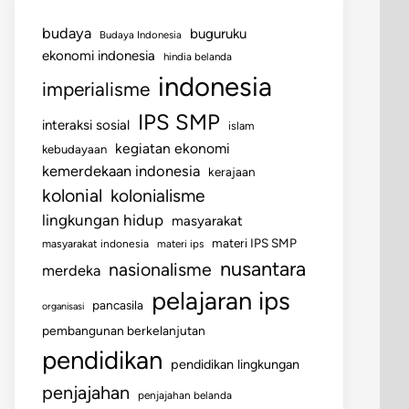
budaya
buguruku
Budaya Indonesia
ekonomi indonesia
hindia belanda
indonesia
imperialisme
IPS SMP
interaksi sosial
islam
kegiatan ekonomi
kebudayaan
kemerdekaan indonesia
kerajaan
kolonial
kolonialisme
lingkungan hidup
masyarakat
materi IPS SMP
masyarakat indonesia
materi ips
nusantara
nasionalisme
merdeka
pelajaran ips
pancasila
organisasi
pembangunan berkelanjutan
pendidikan
pendidikan lingkungan
penjajahan
penjajahan belanda