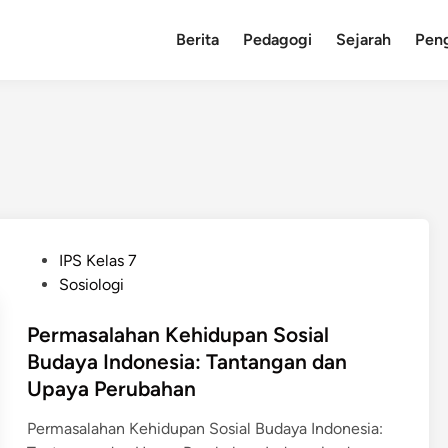
Berita
Pedagogi
Sejarah
Pen
P
IPS Kelas 7
o
Sosiologi
s
t
Permasalahan Kehidupan Sosial
e
Budaya Indonesia: Tantangan dan
d
Upaya Perubahan
i
n
Permasalahan Kehidupan Sosial Budaya Indonesia: