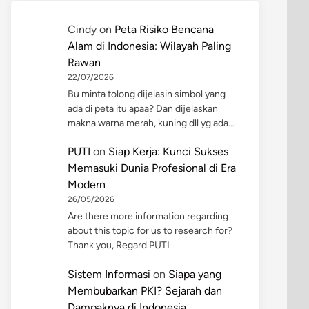
Cindy
on
Peta Risiko Bencana
Alam di Indonesia: Wilayah Paling
Rawan
22/07/2026
Bu minta tolong dijelasin simbol yang
ada di peta itu apaa? Dan dijelaskan
makna warna merah, kuning dll yg ada…
PUTI
on
Siap Kerja: Kunci Sukses
Memasuki Dunia Profesional di Era
Modern
26/05/2026
Are there more information regarding
about this topic for us to research for?
Thank you, Regard PUTI
Sistem Informasi
on
Siapa yang
Membubarkan PKI? Sejarah dan
Dampaknya di Indonesia