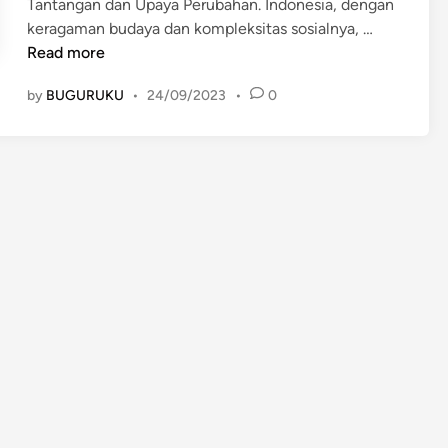
Tantangan dan Upaya Perubahan. Indonesia, dengan
P
keragaman budaya dan kompleksitas sosialnya, …
e
Read more
r
by
BUGURUKU
•
24/09/2023
•
0
m
a
s
a
l
a
h
a
n
K
e
h
i
d
u