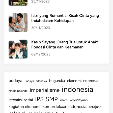
25/11/2023
a
s
Istri yang Romantis: Kisah Cinta yang
m
Indah dalam Kehidupan
e
30/11/2023
n
N
o
Kasih Sayang Orang Tua untuk Anak:
Fondasi Cinta dan Keamanan
.
1
09/12/2023
3
T
a
h
budaya
buguruku
ekonomi indonesia
Budaya Indonesia
u
indonesia
imperialisme
n
hindia belanda
2
IPS SMP
interaksi sosial
islam
kebudayaan
0
kemerdekaan indonesia
kegiatan ekonomi
kerajaan
2