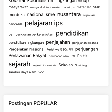
kolonial
kolonialisme
lingkungan hidup
5
masyarakat
materi IPS SMP
masyarakat indonesia
materi ips
nusantara
nasionalisme
merdeka
organisasi
pelajaran ips
pancasila
pendidikan
pembangunan berkelanjutan
penjajahan
pendidikan lingkungan
penjajahan belanda
perjuangan
Pergerakan Nasional
Peristiwa G30s PKI
Perlawanan Rakyat
Politik
perubahan iklim
PKI
sejarah
Sekolah
sejarah indonesia
Sosiologi
sumber daya alam
voc
Postingan POPULAR