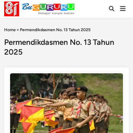
Skip
Mai
to
Open
Men
Search
content
Home
»
Permendikdasmen No. 13 Tahun 2025
Permendikdasmen No. 13 Tahun
2025