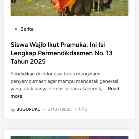
P
Berita
o
s
Siswa Wajib Ikut Pramuka: Ini Isi
t
Lengkap Permendikdasmen No. 13
e
Tahun 2025
d
i
Pendidikan di Indonesia terus mengalami
n
penyempurnaan agar mampu mencetak generasi
S
yang tidak hanya cerdas secara akademik, …
Read
i
more
s
by
BUGURUKU
•
31/07/2025
•
0
w
a
W
a