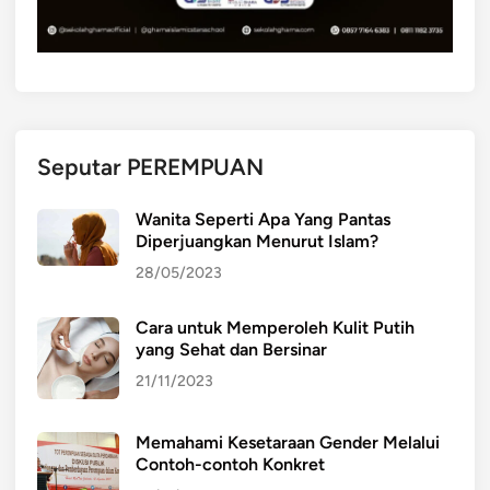
s
i
L
e
n
g
Seputar PEREMPUAN
k
a
Wanita Seperti Apa Yang Pantas
p
Diperjuangkan Menurut Islam?
P
28/05/2023
e
r
Cara untuk Memperoleh Kulit Putih
m
yang Sehat dan Bersinar
e
n
21/11/2023
d
i
Memahami Kesetaraan Gender Melalui
k
Contoh-contoh Konkret
d