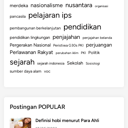
e
nusantara
nasionalisme
merdeka
organisasi
r
pelajaran ips
pancasila
j
u
pendidikan
pembangunan berkelanjutan
a
penjajahan
pendidikan lingkungan
n
penjajahan belanda
perjuangan
g
Pergerakan Nasional
Peristiwa G30s PKI
a
Perlawanan Rakyat
Politik
perubahan iklim
PKI
n
sejarah
Sekolah
sejarah indonesia
Sosiologi
sumber daya alam
voc
Postingan POPULAR
Definisi hobi menurut Para Ahli