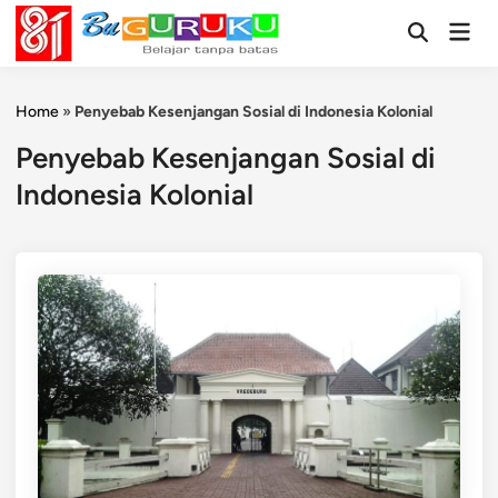
Skip
Mai
to
Open
Men
Search
content
Home
»
Penyebab Kesenjangan Sosial di Indonesia Kolonial
Penyebab Kesenjangan Sosial di
Indonesia Kolonial