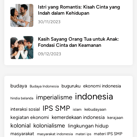
a
Istri yang Romantis: Kisah Cinta yang
m
Indah dalam Kehidupan
p
30/11/2023
a
k
,
Kasih Sayang Orang Tua untuk Anak:
Fondasi Cinta dan Keamanan
P
e
09/12/2023
n
y
e
b
budaya
buguruku
ekonomi indonesia
Budaya Indonesia
a
indonesia
imperialisme
b
hindia belanda
,
IPS SMP
interaksi sosial
islam
kebudayaan
d
kemerdekaan indonesia
kegiatan ekonomi
kerajaan
a
kolonial
kolonialisme
lingkungan hidup
n
P
masyarakat
materi IPS SMP
masyarakat indonesia
materi ips