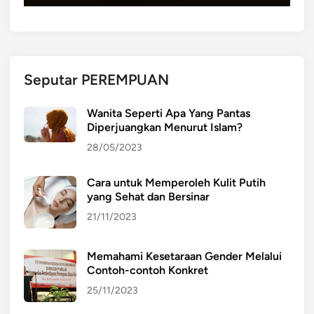
a
p
a
d
Seputar PEREMPUAN
a
E
Wanita Seperti Apa Yang Pantas
r
Diperjuangkan Menurut Islam?
a
28/05/2023
K
o
Cara untuk Memperoleh Kulit Putih
l
yang Sehat dan Bersinar
o
n
21/11/2023
i
a
Memahami Kesetaraan Gender Melalui
l
Contoh-contoh Konkret
:
25/11/2023
D