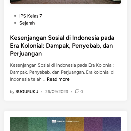
P
IPS Kelas 7
o
Sejarah
s
t
Kesenjangan Sosial di Indonesia pada
e
Era Kolonial: Dampak, Penyebab, dan
d
Perjuangan
i
n
Kesenjangan Sosial di Indonesia pada Era Kolonial:
Dampak, Penyebab, dan Perjuangan. Era kolonial di
K
Indonesia telah …
Read more
e
by
BUGURUKU
•
26/09/2023
•
0
s
e
n
j
a
n