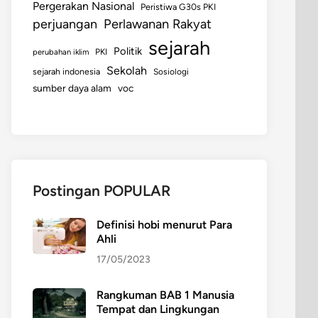
Pergerakan Nasional
Peristiwa G30s PKI
perjuangan
Perlawanan Rakyat
sejarah
Politik
perubahan iklim
PKI
Sekolah
sejarah indonesia
Sosiologi
sumber daya alam
voc
Postingan POPULAR
Definisi hobi menurut Para
Ahli
17/05/2023
Rangkuman BAB 1 Manusia
Tempat dan Lingkungan