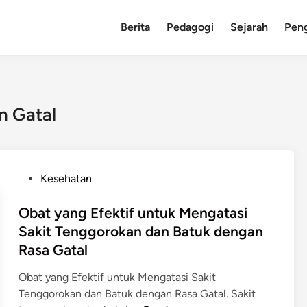
Berita
Pedagogi
Sejarah
Pen
n Gatal
P
Kesehatan
o
s
Obat yang Efektif untuk Mengatasi
t
Sakit Tenggorokan dan Batuk dengan
e
Rasa Gatal
d
i
Obat yang Efektif untuk Mengatasi Sakit
n
Tenggorokan dan Batuk dengan Rasa Gatal. Sakit