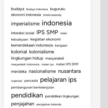
budaya
buguruku
Budaya Indonesia
ekonomi indonesia
hindia belanda
indonesia
imperialisme
IPS SMP
interaksi sosial
islam
kegiatan ekonomi
kebudayaan
kemerdekaan indonesia
kerajaan
kolonial
kolonialisme
lingkungan hidup
masyarakat
materi IPS SMP
masyarakat indonesia
materi ips
nusantara
nasionalisme
merdeka
pelajaran ips
pancasila
organisasi
pembangunan berkelanjutan
pendidikan
pendidikan lingkungan
penjajahan
penjajahan belanda