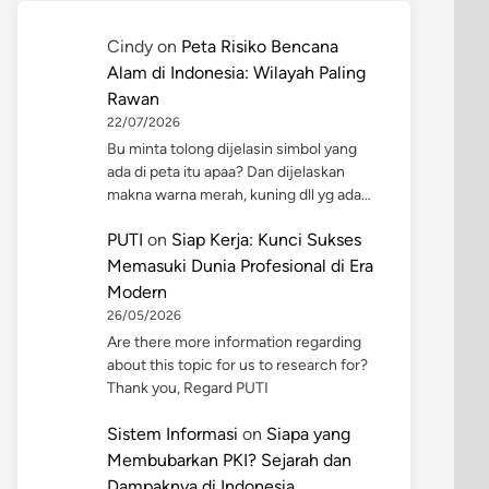
Cindy
on
Peta Risiko Bencana
Alam di Indonesia: Wilayah Paling
Rawan
22/07/2026
Bu minta tolong dijelasin simbol yang
ada di peta itu apaa? Dan dijelaskan
makna warna merah, kuning dll yg ada…
PUTI
on
Siap Kerja: Kunci Sukses
Memasuki Dunia Profesional di Era
Modern
26/05/2026
Are there more information regarding
about this topic for us to research for?
Thank you, Regard PUTI
Sistem Informasi
on
Siapa yang
Membubarkan PKI? Sejarah dan
Dampaknya di Indonesia