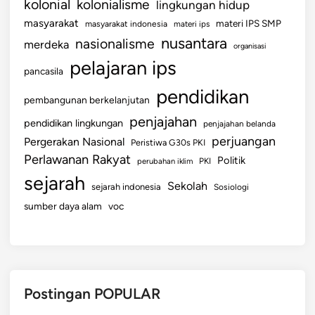
kolonial
kolonialisme
lingkungan hidup
s
i
masyarakat
materi IPS SMP
masyarakat indonesia
materi ips
nusantara
nasionalisme
merdeka
organisasi
pelajaran ips
pancasila
pendidikan
pembangunan berkelanjutan
penjajahan
pendidikan lingkungan
penjajahan belanda
perjuangan
Pergerakan Nasional
Peristiwa G30s PKI
Perlawanan Rakyat
Politik
perubahan iklim
PKI
sejarah
Sekolah
sejarah indonesia
Sosiologi
sumber daya alam
voc
Postingan POPULAR