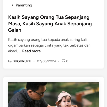
P
Parenting
o
s
Kasih Sayang Orang Tua Sepanjang
t
Masa, Kasih Sayang Anak Sepanjang
e
Galah
d
i
Kasih sayang orang tua kepada anak sering kali
n
digambarkan sebagai cinta yang tak terbatas dan
K
abadi. …
Read more
a
by
BUGURUKU
•
07/06/2024
•
0
s
i
h
S
a
y
a
n