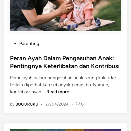
g
O
r
a
n
g
P
T
Parenting
o
u
s
Peran Ayah Dalam Pengasuhan Anak:
a
t
S
Pentingnya Keterlibatan dan Kontribusi
e
e
Peran ayah dalam pengasuhan anak sering kali tidak
d
p
terlalu diperhatikan sebanyak peran ibu. Namun,
i
a
P
kontribusi ayah …
Read more
n
n
e
j
by
BUGURUKU
•
27/04/2024
•
0
r
a
a
n
n
g
A
M