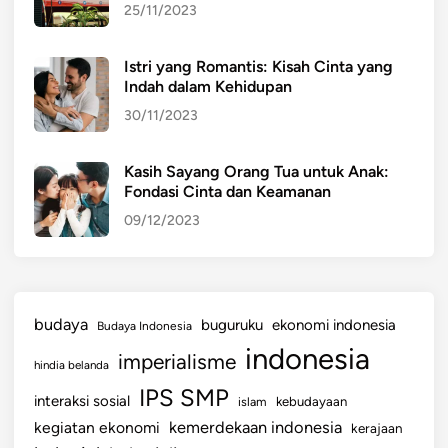
r
25/11/2023
l
i
Istri yang Romantis: Kisah Cinta yang
b
Indah dalam Kehidupan
a
30/11/2023
t
a
n
Kasih Sayang Orang Tua untuk Anak:
Fondasi Cinta dan Keamanan
d
a
09/12/2023
n
K
o
n
budaya
buguruku
ekonomi indonesia
Budaya Indonesia
t
indonesia
imperialisme
r
hindia belanda
i
IPS SMP
interaksi sosial
islam
kebudayaan
b
kemerdekaan indonesia
kegiatan ekonomi
kerajaan
u