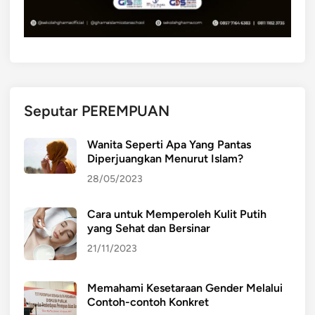
n
S
a
e
k
p
:
a
P
n
e
j
Seputar PEREMPUAN
n
a
t
n
Wanita Seperti Apa Yang Pantas
i
g
Diperjuangkan Menurut Islam?
n
G
28/05/2023
g
a
n
l
Cara untuk Memperoleh Kulit Putih
y
a
yang Sehat dan Bersinar
a
h
K
21/11/2023
e
t
Memahami Kesetaraan Gender Melalui
e
Contoh-contoh Konkret