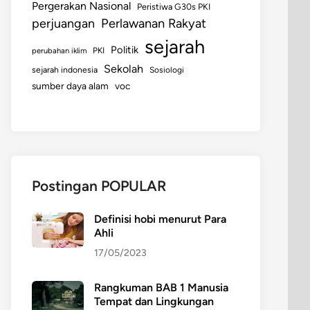
Pergerakan Nasional
Peristiwa G30s PKI
perjuangan
Perlawanan Rakyat
sejarah
Politik
perubahan iklim
PKI
Sekolah
sejarah indonesia
Sosiologi
sumber daya alam
voc
Postingan POPULAR
Definisi hobi menurut Para
Ahli
17/05/2023
Rangkuman BAB 1 Manusia
Tempat dan Lingkungan