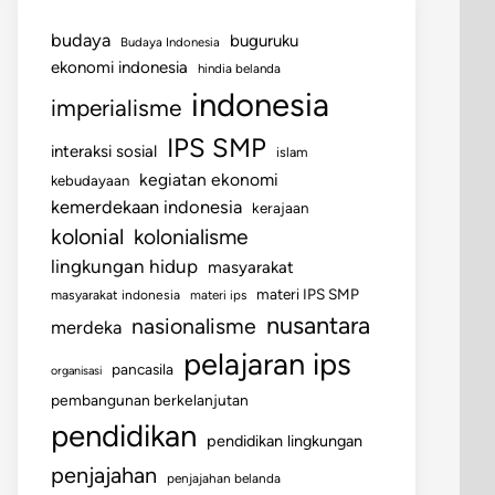
budaya
buguruku
Budaya Indonesia
ekonomi indonesia
hindia belanda
indonesia
imperialisme
IPS SMP
interaksi sosial
islam
kegiatan ekonomi
kebudayaan
kemerdekaan indonesia
kerajaan
kolonial
kolonialisme
lingkungan hidup
masyarakat
materi IPS SMP
masyarakat indonesia
materi ips
nusantara
nasionalisme
merdeka
pelajaran ips
pancasila
organisasi
pembangunan berkelanjutan
pendidikan
pendidikan lingkungan
penjajahan
penjajahan belanda