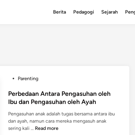
Berita
Pedagogi
Sejarah
Pen
P
Parenting
o
s
Perbedaan Antara Pengasuhan oleh
t
Ibu dan Pengasuhan oleh Ayah
e
Pengasuhan anak adalah tugas bersama antara ibu
d
dan ayah, namun cara mereka mengasuh anak
i
P
sering kali …
Read more
n