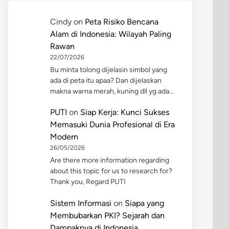
Cindy
on
Peta Risiko Bencana
Alam di Indonesia: Wilayah Paling
Rawan
22/07/2026
Bu minta tolong dijelasin simbol yang
ada di peta itu apaa? Dan dijelaskan
makna warna merah, kuning dll yg ada…
PUTI
on
Siap Kerja: Kunci Sukses
Memasuki Dunia Profesional di Era
Modern
26/05/2026
Are there more information regarding
about this topic for us to research for?
Thank you, Regard PUTI
Sistem Informasi
on
Siapa yang
Membubarkan PKI? Sejarah dan
Dampaknya di Indonesia