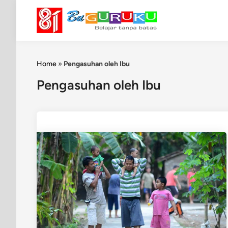
Skip
to
content
Home
»
Pengasuhan oleh Ibu
Pengasuhan oleh Ibu