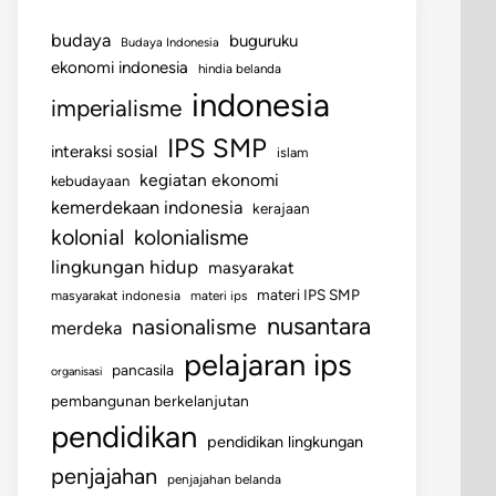
budaya
buguruku
Budaya Indonesia
ekonomi indonesia
hindia belanda
indonesia
imperialisme
IPS SMP
interaksi sosial
islam
kegiatan ekonomi
kebudayaan
kemerdekaan indonesia
kerajaan
kolonial
kolonialisme
lingkungan hidup
masyarakat
materi IPS SMP
masyarakat indonesia
materi ips
nusantara
nasionalisme
merdeka
pelajaran ips
pancasila
organisasi
pembangunan berkelanjutan
pendidikan
pendidikan lingkungan
penjajahan
penjajahan belanda