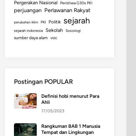
Pergerakan Nasional
Peristiwa G30s PKI
perjuangan
Perlawanan Rakyat
sejarah
Politik
perubahan iklim
PKI
Sekolah
sejarah indonesia
Sosiologi
sumber daya alam
voc
Postingan POPULAR
Definisi hobi menurut Para
Ahli
17/05/2023
Rangkuman BAB 1 Manusia
Tempat dan Lingkungan