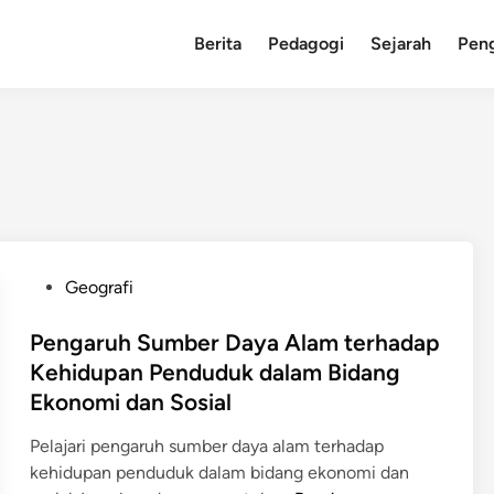
Berita
Pedagogi
Sejarah
Pen
P
Geografi
o
s
Pengaruh Sumber Daya Alam terhadap
t
Kehidupan Penduduk dalam Bidang
e
Ekonomi dan Sosial
d
i
Pelajari pengaruh sumber daya alam terhadap
n
kehidupan penduduk dalam bidang ekonomi dan