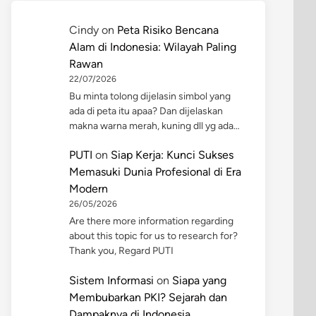
Cindy
on
Peta Risiko Bencana
Alam di Indonesia: Wilayah Paling
Rawan
22/07/2026
Bu minta tolong dijelasin simbol yang
ada di peta itu apaa? Dan dijelaskan
makna warna merah, kuning dll yg ada…
PUTI
on
Siap Kerja: Kunci Sukses
Memasuki Dunia Profesional di Era
Modern
26/05/2026
Are there more information regarding
about this topic for us to research for?
Thank you, Regard PUTI
Sistem Informasi
on
Siapa yang
Membubarkan PKI? Sejarah dan
Dampaknya di Indonesia