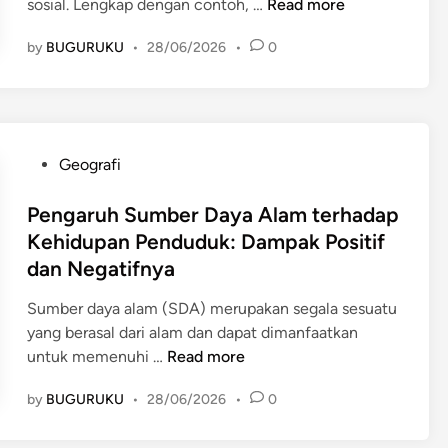
P
sosial. Lengkap dengan contoh, …
Read more
e
by
BUGURUKU
•
28/06/2026
•
0
n
g
a
r
u
P
Geografi
h
o
S
s
Pengaruh Sumber Daya Alam terhadap
u
t
Kehidupan Penduduk: Dampak Positif
m
e
dan Negatifnya
b
d
e
i
Sumber daya alam (SDA) merupakan segala sesuatu
r
n
yang berasal dari alam dan dapat dimanfaatkan
D
P
untuk memenuhi …
Read more
a
e
y
by
BUGURUKU
•
28/06/2026
•
0
n
a
g
A