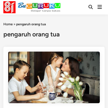
Skip
Mai
to
Open
Men
Search
content
Home
»
pengaruh orang tua
pengaruh orang tua