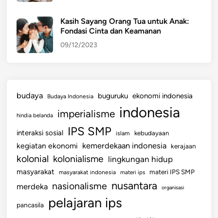
Kasih Sayang Orang Tua untuk Anak:
Fondasi Cinta dan Keamanan
09/12/2023
budaya
buguruku
ekonomi indonesia
Budaya Indonesia
indonesia
imperialisme
hindia belanda
IPS SMP
interaksi sosial
islam
kebudayaan
kemerdekaan indonesia
kegiatan ekonomi
kerajaan
kolonial
kolonialisme
lingkungan hidup
masyarakat
materi IPS SMP
masyarakat indonesia
materi ips
nusantara
nasionalisme
merdeka
organisasi
pelajaran ips
pancasila