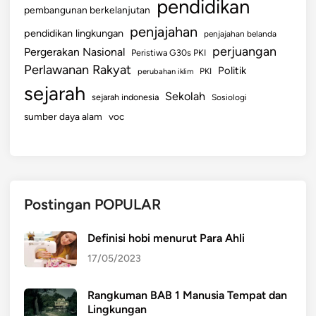
pendidikan
pembangunan berkelanjutan
penjajahan
pendidikan lingkungan
penjajahan belanda
perjuangan
Pergerakan Nasional
Peristiwa G30s PKI
Perlawanan Rakyat
Politik
perubahan iklim
PKI
sejarah
Sekolah
sejarah indonesia
Sosiologi
sumber daya alam
voc
Postingan POPULAR
Definisi hobi menurut Para Ahli
17/05/2023
Rangkuman BAB 1 Manusia Tempat dan
Lingkungan