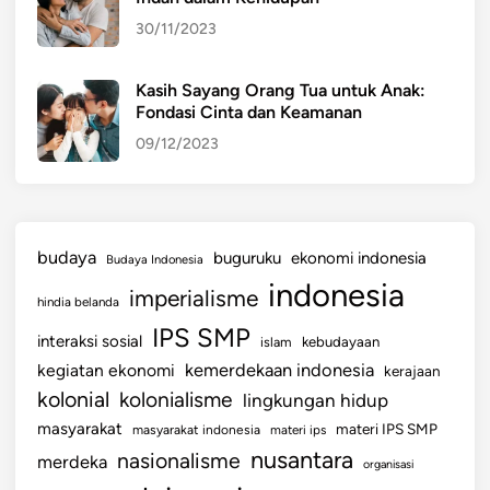
a
30/11/2023
A
l
a
Kasih Sayang Orang Tua untuk Anak:
Fondasi Cinta dan Keamanan
m
09/12/2023
budaya
buguruku
ekonomi indonesia
Budaya Indonesia
indonesia
imperialisme
hindia belanda
IPS SMP
interaksi sosial
islam
kebudayaan
kemerdekaan indonesia
kegiatan ekonomi
kerajaan
kolonial
kolonialisme
lingkungan hidup
masyarakat
materi IPS SMP
masyarakat indonesia
materi ips
nusantara
nasionalisme
merdeka
organisasi