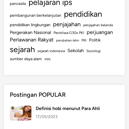
pelajaran ips
pancasila
pendidikan
pembangunan berkelanjutan
penjajahan
pendidikan lingkungan
penjajahan belanda
perjuangan
Pergerakan Nasional
Peristiwa G30s PKI
Perlawanan Rakyat
Politik
perubahan iklim
PKI
sejarah
Sekolah
sejarah indonesia
Sosiologi
sumber daya alam
voc
Postingan POPULAR
Definisi hobi menurut Para Ahli
17/05/2023