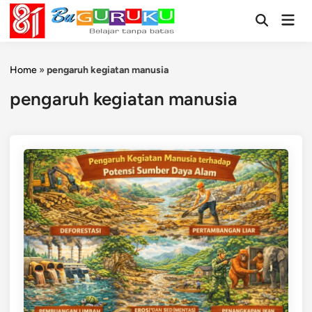
Skip
Mai
to
Open
Men
Search
content
Home
»
pengaruh kegiatan manusia
pengaruh kegiatan manusia