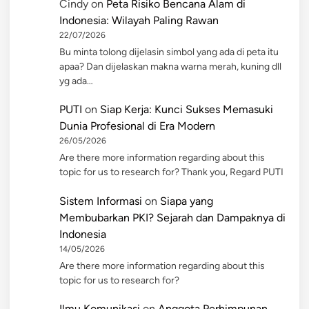
Cindy
on
Peta Risiko Bencana Alam di
Indonesia: Wilayah Paling Rawan
22/07/2026
Bu minta tolong dijelasin simbol yang ada di peta itu
apaa? Dan dijelaskan makna warna merah, kuning dll
yg ada…
PUTI
on
Siap Kerja: Kunci Sukses Memasuki
Dunia Profesional di Era Modern
26/05/2026
Are there more information regarding about this
topic for us to research for? Thank you, Regard PUTI
Sistem Informasi
on
Siapa yang
Membubarkan PKI? Sejarah dan Dampaknya di
Indonesia
14/05/2026
Are there more information regarding about this
topic for us to research for?
Ilmu Komunikasi
on
Anggota Perhimpunan