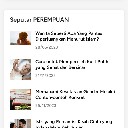
d
a
p
Seputar PEREMPUAN
P
o
Wanita Seperti Apa Yang Pantas
t
Diperjuangkan Menurut Islam?
e
28/05/2023
n
s
Cara untuk Memperoleh Kulit Putih
i
yang Sehat dan Bersinar
S
u
21/11/2023
m
b
Memahami Kesetaraan Gender Melalui
e
Contoh-contoh Konkret
r
25/11/2023
D
a
Istri yang Romantis: Kisah Cinta yang
y
Indah dalam Kehidupan