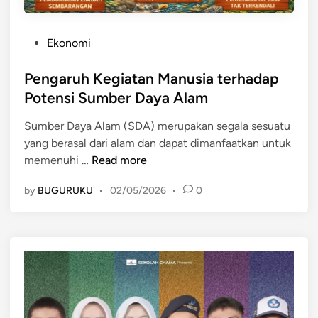
P
Ekonomi
o
s
Pengaruh Kegiatan Manusia terhadap
t
Potensi Sumber Daya Alam
e
Sumber Daya Alam (SDA) merupakan segala sesuatu
d
yang berasal dari alam dan dapat dimanfaatkan untuk
i
P
memenuhi …
Read more
n
e
by
BUGURUKU
•
02/05/2026
•
0
n
g
a
r
u
h
K
e