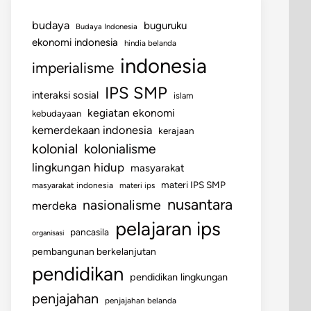
budaya
buguruku
Budaya Indonesia
ekonomi indonesia
hindia belanda
indonesia
imperialisme
IPS SMP
interaksi sosial
islam
kegiatan ekonomi
kebudayaan
kemerdekaan indonesia
kerajaan
kolonial
kolonialisme
lingkungan hidup
masyarakat
materi IPS SMP
masyarakat indonesia
materi ips
nusantara
nasionalisme
merdeka
pelajaran ips
pancasila
organisasi
pembangunan berkelanjutan
pendidikan
pendidikan lingkungan
penjajahan
penjajahan belanda