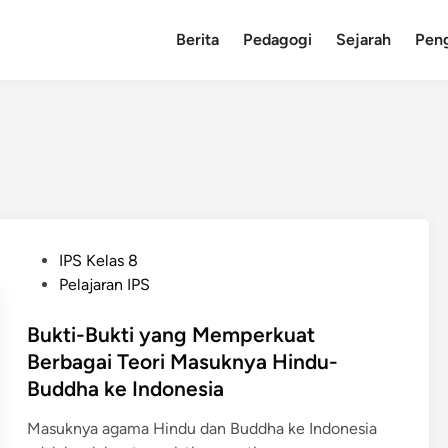
Berita
Pedagogi
Sejarah
Pen
P
IPS Kelas 8
o
Pelajaran IPS
s
t
Bukti-Bukti yang Memperkuat
e
Berbagai Teori Masuknya Hindu-
d
Buddha ke Indonesia
i
n
Masuknya agama Hindu dan Buddha ke Indonesia