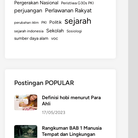
Pergerakan Nasional
Peristiwa G30s PKI
perjuangan
Perlawanan Rakyat
sejarah
Politik
perubahan iklim
PKI
Sekolah
sejarah indonesia
Sosiologi
sumber daya alam
voc
Postingan POPULAR
Definisi hobi menurut Para
Ahli
17/05/2023
Rangkuman BAB 1 Manusia
Tempat dan Lingkungan