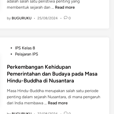
adalah salah satu peristiwa penting yang
B
membentuk sejarah dan …
Read more
u
by
BUGURUKU
•
25/08/2024
•
0
k
t
i
-
B
P
IPS Kelas 8
u
o
Pelajaran IPS
k
s
t
t
Perkembangan Kehidupan
i
e
Pemerintahan dan Budaya pada Masa
y
d
Hindu-Buddha di Nusantara
a
i
n
n
Masa Hindu-Buddha merupakan salah satu periode
g
penting dalam sejarah Nusantara, di mana pengaruh
M
P
dari India membawa …
Read more
e
e
m
by
BUGURUKU
•
22/08/2024
•
0