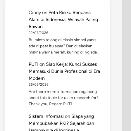
Cindy
on
Peta Risiko Bencana
Alam di Indonesia: Wilayah Paling
Rawan
22/07/2026
Bu minta tolong dijelasin simbol yang
ada di peta itu apaa? Dan dijelaskan
makna warna merah, kuning dll yg ada…
PUTI
on
Siap Kerja: Kunci Sukses
Memasuki Dunia Profesional di Era
Modern
26/05/2026
Are there more information regarding
about this topic for us to research for?
Thank you, Regard PUTI
Sistem Informasi
on
Siapa yang
Membubarkan PKI? Sejarah dan
Dampaknya di Indonesia