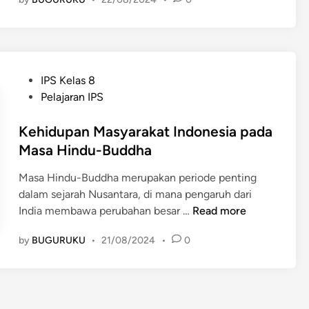
r
p
k
e
e
r
m
k
b
u
P
IPS Kelas 8
a
a
o
Pelajaran IPS
n
t
s
g
B
t
Kehidupan Masyarakat Indonesia pada
a
e
e
Masa Hindu-Buddha
n
r
d
K
b
Masa Hindu-Buddha merupakan periode penting
i
e
a
dalam sejarah Nusantara, di mana pengaruh dari
n
h
g
K
India membawa perubahan besar …
Read more
i
a
e
d
i
by
BUGURUKU
•
21/08/2024
•
0
h
u
T
i
p
e
d
a
o
u
n
r