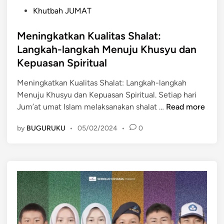
P
Khutbah JUMAT
o
s
Meningkatkan Kualitas Shalat:
t
Langkah-langkah Menuju Khusyu dan
e
Kepuasan Spiritual
d
i
Meningkatkan Kualitas Shalat: Langkah-langkah
n
Menuju Khusyu dan Kepuasan Spiritual. Setiap hari
M
Jum’at umat Islam melaksanakan shalat …
Read more
e
by
BUGURUKU
•
05/02/2024
•
0
n
i
n
g
k
a
t
k