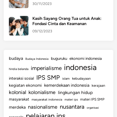
30/11/2023
K
h
u
Kasih Sayang Orang Tua untuk Anak:
Fondasi Cinta dan Keamanan
s
y
09/12/2023
u
d
a
n
budaya
buguruku
ekonomi indonesia
Budaya Indonesia
K
indonesia
imperialisme
e
hindia belanda
p
IPS SMP
interaksi sosial
islam
kebudayaan
u
kemerdekaan indonesia
kegiatan ekonomi
kerajaan
a
kolonial
kolonialisme
lingkungan hidup
s
a
masyarakat
materi IPS SMP
masyarakat indonesia
materi ips
n
nusantara
nasionalisme
merdeka
organisasi
S
pelajaran ips
pancasila