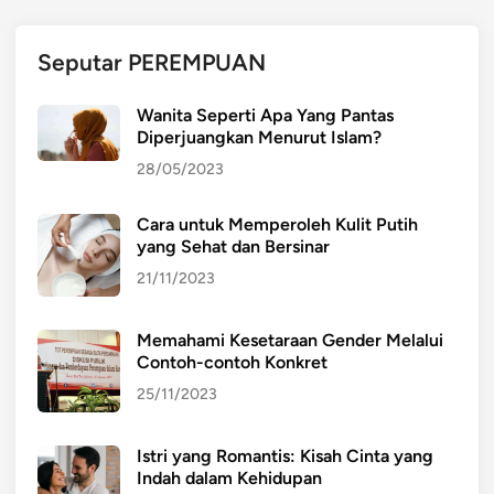
n
g
Seputar PEREMPUAN
k
a
Wanita Seperti Apa Yang Pantas
h
Diperjuangkan Menurut Islam?
-
28/05/2023
l
a
Cara untuk Memperoleh Kulit Putih
n
yang Sehat dan Bersinar
g
k
21/11/2023
a
h
Memahami Kesetaraan Gender Melalui
M
Contoh-contoh Konkret
e
25/11/2023
n
u
Istri yang Romantis: Kisah Cinta yang
j
Indah dalam Kehidupan
u