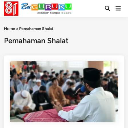
Skip
Mai
to
Open
Men
Search
content
Home
»
Pemahaman Shalat
Pemahaman Shalat