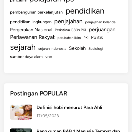
p
i
pendidikan
pembangunan berkelanjutan
r
penjajahan
pendidikan lingkungan
i
penjajahan belanda
perjuangan
t
Pergerakan Nasional
Peristiwa G30s PKI
u
Perlawanan Rakyat
Politik
perubahan iklim
PKI
a
sejarah
Sekolah
sejarah indonesia
Sosiologi
l
sumber daya alam
voc
Postingan POPULAR
Definisi hobi menurut Para Ahli
17/05/2023
Rangkuman BAB 1 Manusia Tempat dan