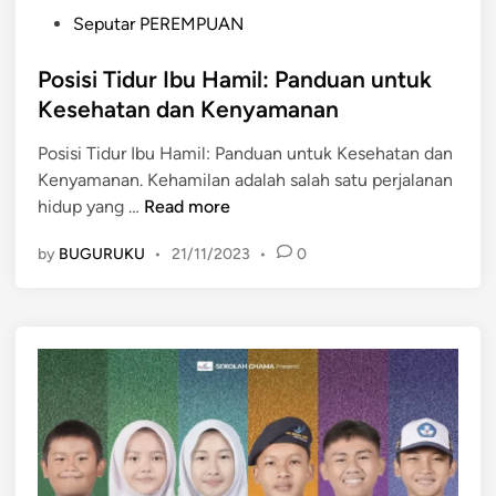
P
Seputar PEREMPUAN
o
s
Posisi Tidur Ibu Hamil: Panduan untuk
t
Kesehatan dan Kenyamanan
e
Posisi Tidur Ibu Hamil: Panduan untuk Kesehatan dan
d
Kenyamanan. Kehamilan adalah salah satu perjalanan
i
P
hidup yang …
Read more
n
o
by
BUGURUKU
•
21/11/2023
•
0
s
i
s
i
T
i
d
u
r