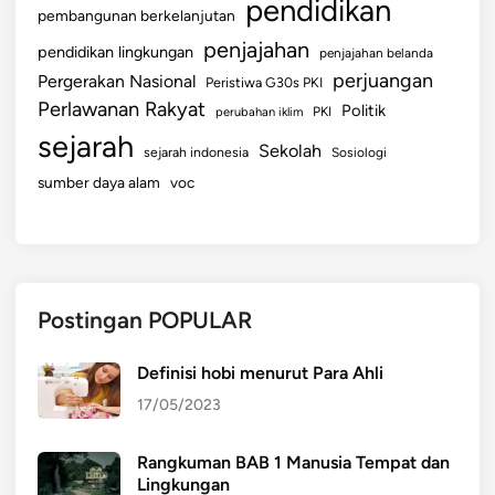
pendidikan
pembangunan berkelanjutan
penjajahan
pendidikan lingkungan
penjajahan belanda
perjuangan
Pergerakan Nasional
Peristiwa G30s PKI
Perlawanan Rakyat
Politik
perubahan iklim
PKI
sejarah
Sekolah
sejarah indonesia
Sosiologi
sumber daya alam
voc
Postingan POPULAR
Definisi hobi menurut Para Ahli
17/05/2023
Rangkuman BAB 1 Manusia Tempat dan
Lingkungan