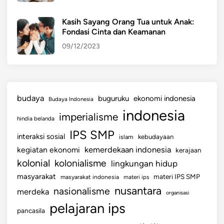
m
a
Kasih Sayang Orang Tua untuk Anak:
Fondasi Cinta dan Keamanan
n
a
09/12/2023
n
budaya
buguruku
ekonomi indonesia
Budaya Indonesia
indonesia
imperialisme
hindia belanda
IPS SMP
interaksi sosial
islam
kebudayaan
kemerdekaan indonesia
kegiatan ekonomi
kerajaan
kolonial
kolonialisme
lingkungan hidup
masyarakat
materi IPS SMP
masyarakat indonesia
materi ips
nusantara
nasionalisme
merdeka
organisasi
pelajaran ips
pancasila