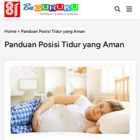
Skip
Mai
to
Open
Men
Search
content
Home
»
Panduan Posisi Tidur yang Aman
Panduan Posisi Tidur yang Aman