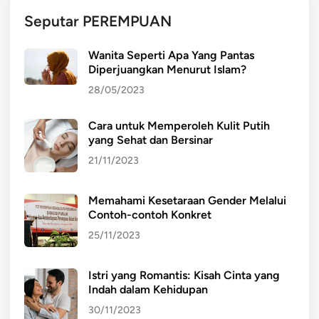
u
Seputar PEREMPUAN
k
K
Wanita Seperti Apa Yang Pantas
e
Diperjuangkan Menurut Islam?
s
28/05/2023
e
h
Cara untuk Memperoleh Kulit Putih
a
yang Sehat dan Bersinar
t
a
21/11/2023
n
d
Memahami Kesetaraan Gender Melalui
a
Contoh-contoh Konkret
n
25/11/2023
K
e
Istri yang Romantis: Kisah Cinta yang
n
Indah dalam Kehidupan
y
30/11/2023
a