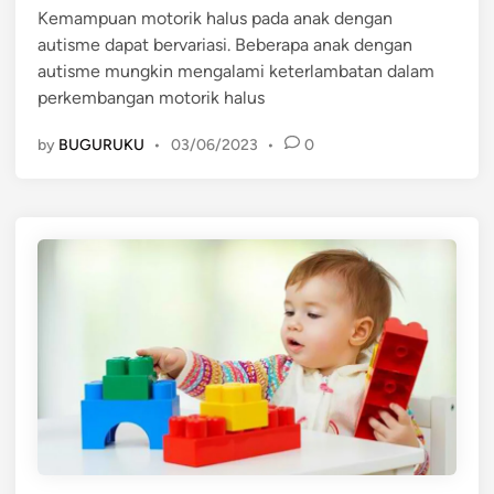
Kemampuan motorik halus pada anak dengan
d
t
autisme dapat bervariasi. Beberapa anak dengan
i
k
autisme mungkin mengalami keterlambatan dalam
n
a
perkembangan motorik halus
n
f
by
BUGURUKU
•
03/06/2023
•
0
i
s
i
k
m
o
t
o
r
i
k
a
n