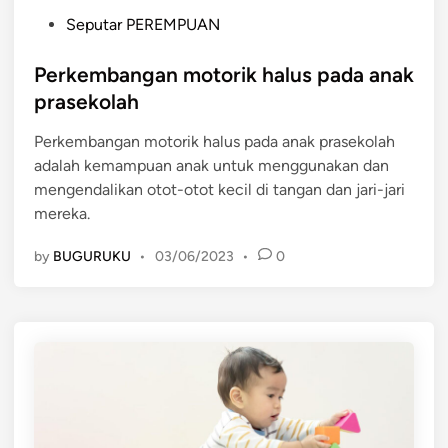
a
P
Seputar PEREMPUAN
k
o
s
Perkembangan motorik halus pada anak
t
prasekolah
e
Perkembangan motorik halus pada anak prasekolah
d
adalah kemampuan anak untuk menggunakan dan
i
mengendalikan otot-otot kecil di tangan dan jari-jari
n
mereka.
by
BUGURUKU
•
03/06/2023
•
0