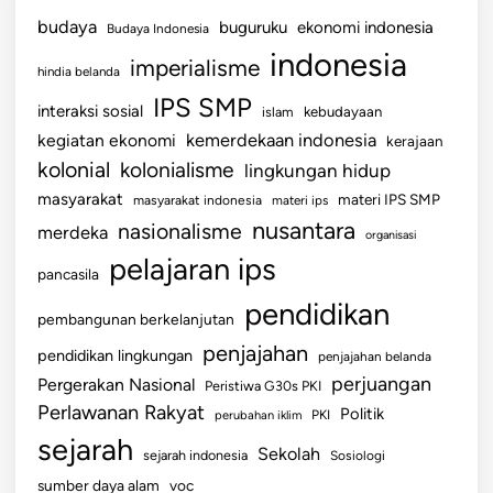
budaya
buguruku
ekonomi indonesia
Budaya Indonesia
indonesia
imperialisme
hindia belanda
IPS SMP
interaksi sosial
islam
kebudayaan
kemerdekaan indonesia
kegiatan ekonomi
kerajaan
kolonial
kolonialisme
lingkungan hidup
masyarakat
materi IPS SMP
masyarakat indonesia
materi ips
nusantara
nasionalisme
merdeka
organisasi
pelajaran ips
pancasila
pendidikan
pembangunan berkelanjutan
penjajahan
pendidikan lingkungan
penjajahan belanda
perjuangan
Pergerakan Nasional
Peristiwa G30s PKI
Perlawanan Rakyat
Politik
perubahan iklim
PKI
sejarah
Sekolah
sejarah indonesia
Sosiologi
sumber daya alam
voc