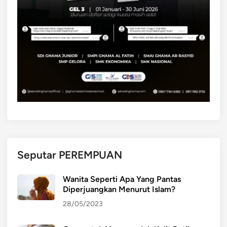
o
r
i
k
p
e
s
e
r
t
a
d
Seputar PEREMPUAN
i
d
Wanita Seperti Apa Yang Pantas
i
Diperjuangkan Menurut Islam?
k
28/05/2023