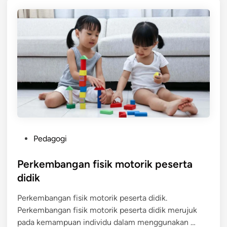
A
M
P
I
L
A
N
M
O
T
O
P
R
Pedagogi
o
I
s
Perkembangan fisik motorik peserta
K
t
D
didik
e
A
Perkembangan fisik motorik peserta didik.
d
L
Perkembangan fisik motorik peserta didik merujuk
i
A
P
pada kemampuan individu dalam menggunakan …
n
M