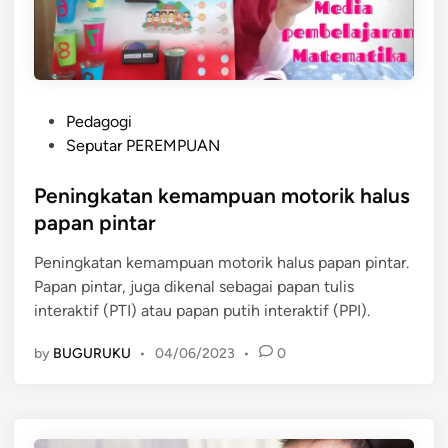
P
Pedagogi
o
Seputar PEREMPUAN
s
t
Peningkatan kemampuan motorik halus
e
papan pintar
d
Peningkatan kemampuan motorik halus papan pintar.
i
Papan pintar, juga dikenal sebagai papan tulis
n
interaktif (PTI) atau papan putih interaktif (PPI).
by
BUGURUKU
•
04/06/2023
•
0