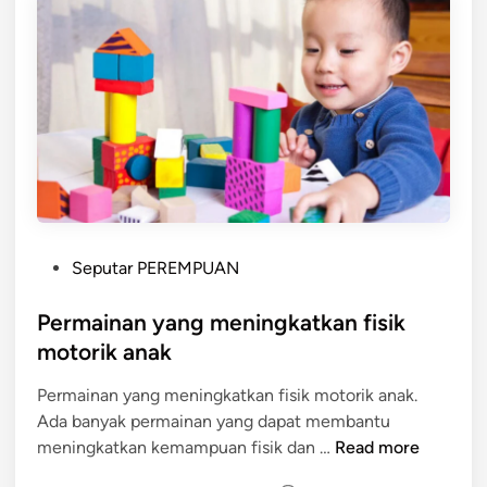
P
Seputar PEREMPUAN
o
s
Permainan yang meningkatkan fisik
t
motorik anak
e
Permainan yang meningkatkan fisik motorik anak.
d
Ada banyak permainan yang dapat membantu
i
P
meningkatkan kemampuan fisik dan …
Read more
n
e