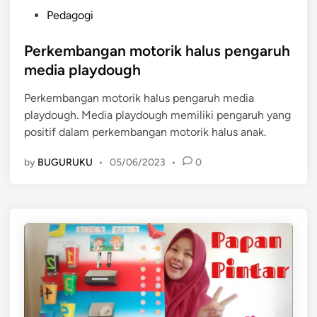
P
Pedagogi
o
s
Perkembangan motorik halus pengaruh
t
media playdough
e
Perkembangan motorik halus pengaruh media
d
playdough. Media playdough memiliki pengaruh yang
i
positif dalam perkembangan motorik halus anak.
n
by
BUGURUKU
•
05/06/2023
•
0