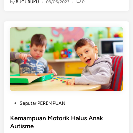
by
BUGURUKU
•
03/06/2023
•
0
r
m
a
i
n
a
n
y
a
n
g
m
e
n
P
i
Seputar PEREMPUAN
o
n
s
Kemampuan Motorik Halus Anak
g
t
k
Autisme
e
a