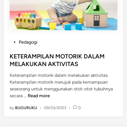
P
Pedagogi
o
s
KETERAMPILAN MOTORIK DALAM
t
MELAKUKAN AKTIVITAS
e
Keterampilan motorik dalam melakukan aktivitas.
d
Keterampilan motorik merujuk pada kemampuan
i
seseorang untuk menggunakan otot-otot tubuhnya
n
K
secara …
Read more
E
by
BUGURUKU
•
09/03/2023
•
0
T
E
R