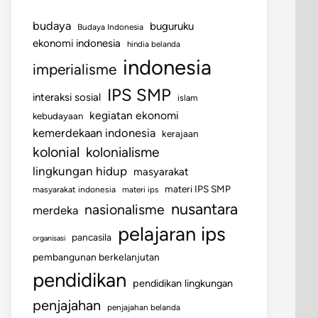
budaya
buguruku
Budaya Indonesia
ekonomi indonesia
hindia belanda
indonesia
imperialisme
IPS SMP
interaksi sosial
islam
kegiatan ekonomi
kebudayaan
kemerdekaan indonesia
kerajaan
kolonial
kolonialisme
lingkungan hidup
masyarakat
materi IPS SMP
masyarakat indonesia
materi ips
nusantara
nasionalisme
merdeka
pelajaran ips
pancasila
organisasi
pembangunan berkelanjutan
pendidikan
pendidikan lingkungan
penjajahan
penjajahan belanda