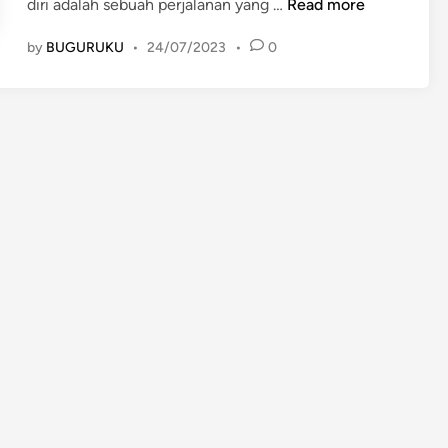
M
diri adalah sebuah perjalanan yang …
Read more
E
by
BUGURUKU
•
24/07/2023
•
0
M
B
A
N
G
U
N
P
O
T
E
N
S
I
D
I
R