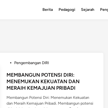
Berita
Pedagogi
Sejarah
Pen
P
Pengembangan DIRI
o
s
MEMBANGUN POTENSI DIRI:
t
MENEMUKAN KEKUATAN DAN
e
MERAIH KEMAJUAN PRIBADI
d
i
Membangun Potensi Diri: Menemukan Kekuatan
n
dan Meraih Kemajuan Pribadi. Membangun potensi