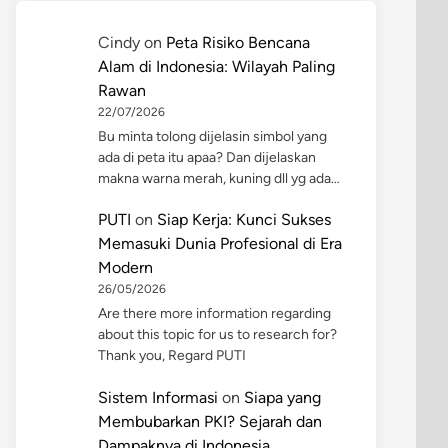
Cindy
on
Peta Risiko Bencana
Alam di Indonesia: Wilayah Paling
Rawan
22/07/2026
Bu minta tolong dijelasin simbol yang
ada di peta itu apaa? Dan dijelaskan
makna warna merah, kuning dll yg ada…
PUTI
on
Siap Kerja: Kunci Sukses
Memasuki Dunia Profesional di Era
Modern
26/05/2026
Are there more information regarding
about this topic for us to research for?
Thank you, Regard PUTI
Sistem Informasi
on
Siapa yang
Membubarkan PKI? Sejarah dan
Dampaknya di Indonesia