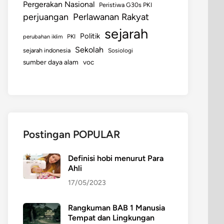
Pergerakan Nasional
Peristiwa G30s PKI
perjuangan
Perlawanan Rakyat
sejarah
Politik
perubahan iklim
PKI
Sekolah
sejarah indonesia
Sosiologi
sumber daya alam
voc
Postingan POPULAR
Definisi hobi menurut Para
Ahli
17/05/2023
Rangkuman BAB 1 Manusia
Tempat dan Lingkungan