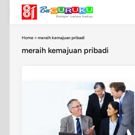
Skip
to
content
Home
»
meraih kemajuan pribadi
meraih kemajuan pribadi