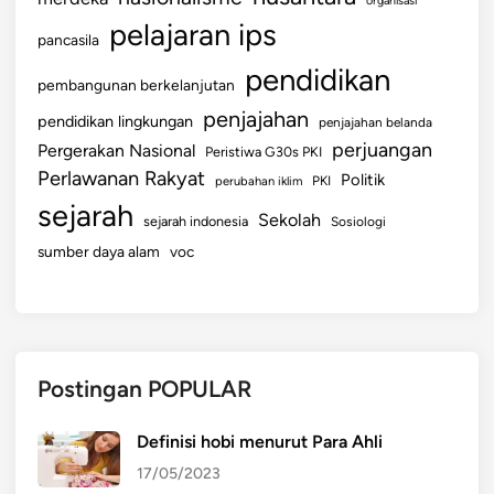
organisasi
pelajaran ips
pancasila
pendidikan
pembangunan berkelanjutan
penjajahan
pendidikan lingkungan
penjajahan belanda
perjuangan
Pergerakan Nasional
Peristiwa G30s PKI
Perlawanan Rakyat
Politik
perubahan iklim
PKI
sejarah
Sekolah
sejarah indonesia
Sosiologi
sumber daya alam
voc
Postingan POPULAR
Definisi hobi menurut Para Ahli
17/05/2023