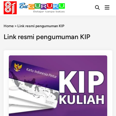
Skip
Mai
to
Open
Men
Search
content
Home
»
Link resmi pengumuman KIP
Link resmi pengumuman KIP