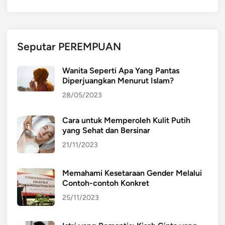
a
l
,
S
Seputar PEREMPUAN
y
a
Wanita Seperti Apa Yang Pantas
r
Diperjuangkan Menurut Islam?
a
28/05/2023
t
,
Cara untuk Memperoleh Kulit Putih
d
yang Sehat dan Bersinar
a
n
21/11/2023
C
a
Memahami Kesetaraan Gender Melalui
r
Contoh-contoh Konkret
a
25/11/2023
C
e