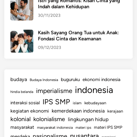
Istri yang Romantis: Kisah Cinta yang
k
Indah dalam Kehidupan
K
30/11/2023
e
l
u
Kasih Sayang Orang Tua untuk Anak:
Fondasi Cinta dan Keamanan
l
u
09/12/2023
s
a
n
budaya
buguruku
ekonomi indonesia
Budaya Indonesia
indonesia
imperialisme
hindia belanda
IPS SMP
interaksi sosial
islam
kebudayaan
kemerdekaan indonesia
kegiatan ekonomi
kerajaan
kolonial
kolonialisme
lingkungan hidup
masyarakat
materi IPS SMP
masyarakat indonesia
materi ips
nusantara
nasionalisme
merdeka