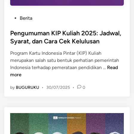
P
Berita
o
s
Pengumuman KIP Kuliah 2025: Jadwal,
t
Syarat, dan Cara Cek Kelulusan
e
Program Kartu Indonesia Pintar (KIP) Kuliah
d
merupakan salah satu bentuk perhatian pemerintah
i
P
Indonesia terhadap pemerataan pendidikan …
Read
n
e
more
n
by
BUGURUKU
•
30/07/2025
•
0
g
u
m
u
m
a
n