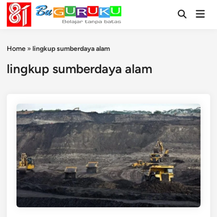
Skip
Mai
to
Open
Men
Search
content
Home
»
lingkup sumberdaya alam
lingkup sumberdaya alam