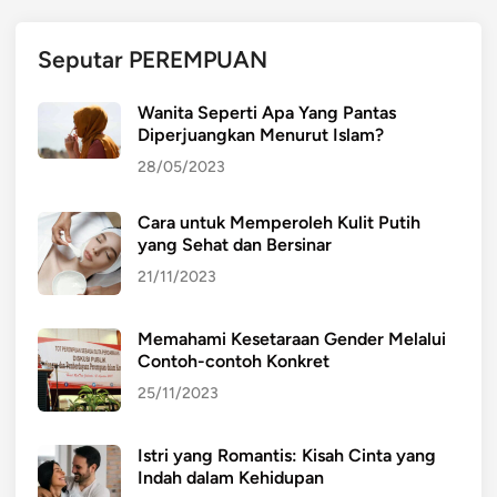
g
d
Seputar PEREMPUAN
a
p
Wanita Seperti Apa Yang Pantas
a
Diperjuangkan Menurut Islam?
t
28/05/2023
d
i
Cara untuk Memperoleh Kulit Putih
m
yang Sehat dan Bersinar
a
n
21/11/2023
f
a
Memahami Kesetaraan Gender Melalui
a
Contoh-contoh Konkret
t
25/11/2023
k
a
Istri yang Romantis: Kisah Cinta yang
n
Indah dalam Kehidupan