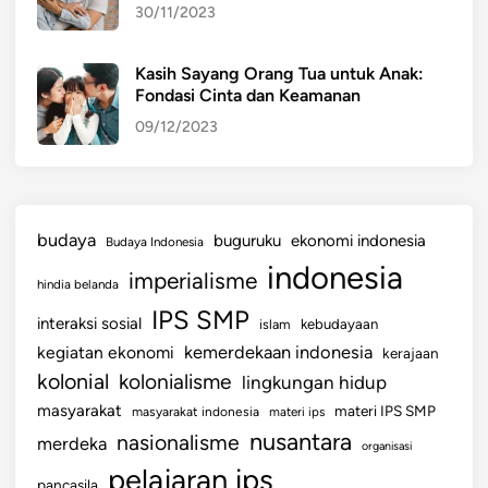
30/11/2023
Kasih Sayang Orang Tua untuk Anak:
Fondasi Cinta dan Keamanan
09/12/2023
budaya
buguruku
ekonomi indonesia
Budaya Indonesia
indonesia
imperialisme
hindia belanda
IPS SMP
interaksi sosial
islam
kebudayaan
kemerdekaan indonesia
kegiatan ekonomi
kerajaan
kolonial
kolonialisme
lingkungan hidup
masyarakat
materi IPS SMP
masyarakat indonesia
materi ips
nusantara
nasionalisme
merdeka
organisasi
pelajaran ips
pancasila