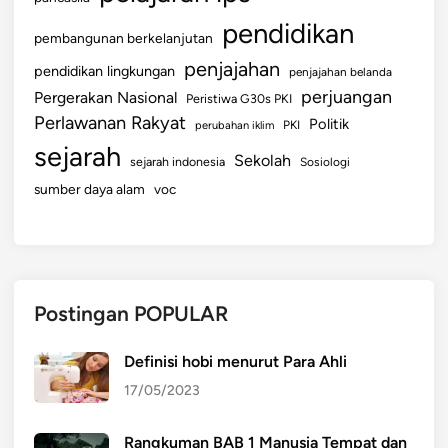
pendidikan
pembangunan berkelanjutan
penjajahan
pendidikan lingkungan
penjajahan belanda
perjuangan
Pergerakan Nasional
Peristiwa G30s PKI
Perlawanan Rakyat
Politik
perubahan iklim
PKI
sejarah
Sekolah
sejarah indonesia
Sosiologi
sumber daya alam
voc
Postingan POPULAR
Definisi hobi menurut Para Ahli
17/05/2023
Rangkuman BAB 1 Manusia Tempat dan