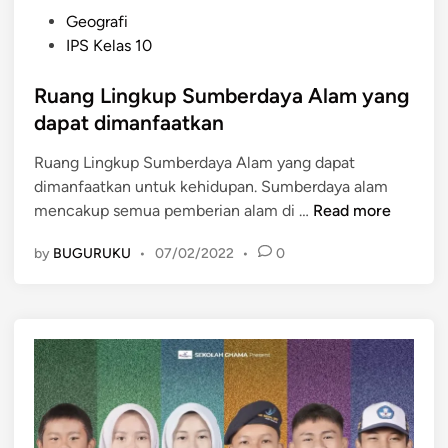
P
Geografi
o
IPS Kelas 10
s
t
Ruang Lingkup Sumberdaya Alam yang
e
dapat dimanfaatkan
d
Ruang Lingkup Sumberdaya Alam yang dapat
i
dimanfaatkan untuk kehidupan. Sumberdaya alam
n
R
mencakup semua pemberian alam di …
Read more
u
by
BUGURUKU
•
07/02/2022
•
0
a
n
g
L
i
n
g
k