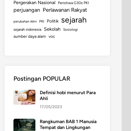
Pergerakan Nasional
Peristiwa G30s PKI
perjuangan
Perlawanan Rakyat
sejarah
Politik
perubahan iklim
PKI
Sekolah
sejarah indonesia
Sosiologi
sumber daya alam
voc
Postingan POPULAR
Definisi hobi menurut Para
Ahli
17/05/2023
Rangkuman BAB 1 Manusia
Tempat dan Lingkungan