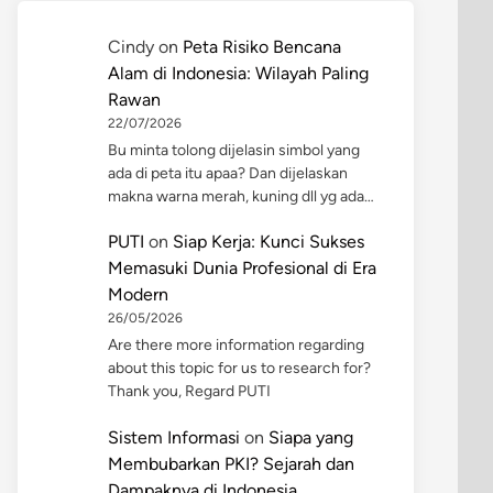
Cindy
on
Peta Risiko Bencana
Alam di Indonesia: Wilayah Paling
Rawan
22/07/2026
Bu minta tolong dijelasin simbol yang
ada di peta itu apaa? Dan dijelaskan
makna warna merah, kuning dll yg ada…
PUTI
on
Siap Kerja: Kunci Sukses
Memasuki Dunia Profesional di Era
Modern
26/05/2026
Are there more information regarding
about this topic for us to research for?
Thank you, Regard PUTI
Sistem Informasi
on
Siapa yang
Membubarkan PKI? Sejarah dan
Dampaknya di Indonesia