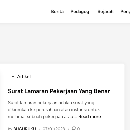
Berita
Pedagogi
Sejarah
Pen
P
Artikel
o
s
Surat Lamaran Pekerjaan Yang Benar
t
Surat lamaran pekerjaan adalah surat yang
e
dikirimkan ke perusahaan atau instansi untuk
d
S
melamar sebuah pekerjaan atau …
Read more
i
u
n
by
BUGURUKU
•
07/01/2023
•
0