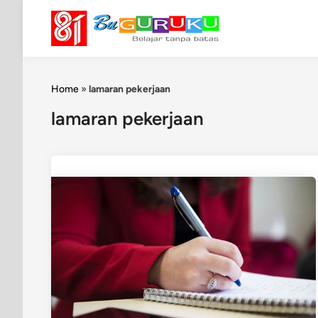
Skip
to
content
Home
»
lamaran pekerjaan
lamaran pekerjaan