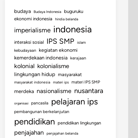
budaya
buguruku
Budaya Indonesia
ekonomi indonesia
hindia belanda
indonesia
imperialisme
IPS SMP
interaksi sosial
islam
kegiatan ekonomi
kebudayaan
kemerdekaan indonesia
kerajaan
kolonial
kolonialisme
lingkungan hidup
masyarakat
materi IPS SMP
masyarakat indonesia
materi ips
nusantara
nasionalisme
merdeka
pelajaran ips
pancasila
organisasi
pembangunan berkelanjutan
pendidikan
pendidikan lingkungan
penjajahan
penjajahan belanda