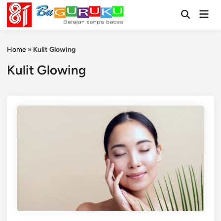
Skip
Mai
to
Open
Men
Search
content
Home
»
Kulit Glowing
Kulit Glowing