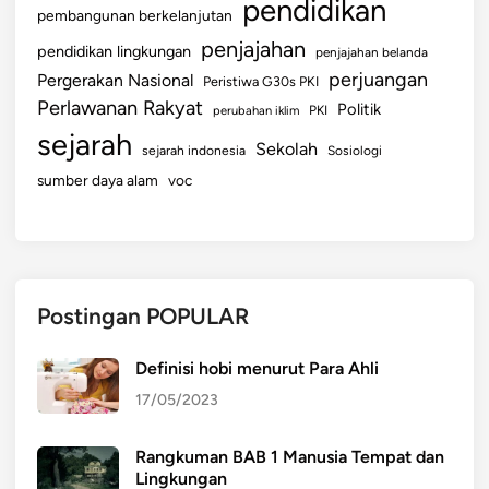
pendidikan
pembangunan berkelanjutan
penjajahan
pendidikan lingkungan
penjajahan belanda
perjuangan
Pergerakan Nasional
Peristiwa G30s PKI
Perlawanan Rakyat
Politik
perubahan iklim
PKI
sejarah
Sekolah
sejarah indonesia
Sosiologi
sumber daya alam
voc
Postingan POPULAR
Definisi hobi menurut Para Ahli
17/05/2023
Rangkuman BAB 1 Manusia Tempat dan
Lingkungan