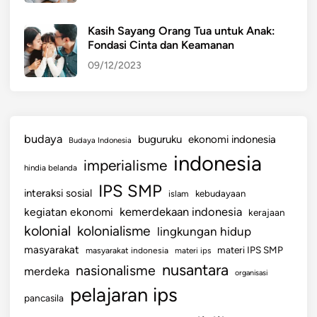
g
B
Kasih Sayang Orang Tua untuk Anak:
Fondasi Cinta dan Keamanan
e
r
09/12/2023
s
i
n
a
budaya
buguruku
ekonomi indonesia
Budaya Indonesia
r
indonesia
imperialisme
hindia belanda
IPS SMP
interaksi sosial
islam
kebudayaan
kemerdekaan indonesia
kegiatan ekonomi
kerajaan
kolonial
kolonialisme
lingkungan hidup
masyarakat
materi IPS SMP
masyarakat indonesia
materi ips
nusantara
nasionalisme
merdeka
organisasi
pelajaran ips
pancasila