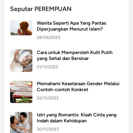
h
Seputar PEREMPUAN
a
s
Wanita Seperti Apa Yang Pantas
i
Diperjuangkan Menurut Islam?
a
28/05/2023
K
u
Cara untuk Memperoleh Kulit Putih
l
yang Sehat dan Bersinar
i
t
21/11/2023
C
a
Memahami Kesetaraan Gender Melalui
n
Contoh-contoh Konkret
t
25/11/2023
i
k
Istri yang Romantis: Kisah Cinta yang
y
Indah dalam Kehidupan
a
30/11/2023
n