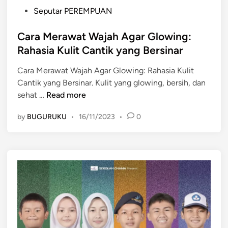
P
Seputar PEREMPUAN
o
s
Cara Merawat Wajah Agar Glowing:
t
Rahasia Kulit Cantik yang Bersinar
e
Cara Merawat Wajah Agar Glowing: Rahasia Kulit
d
Cantik yang Bersinar. Kulit yang glowing, bersih, dan
i
C
sehat …
Read more
n
a
by
BUGURUKU
•
16/11/2023
•
0
r
a
M
e
r
a
w
a
t