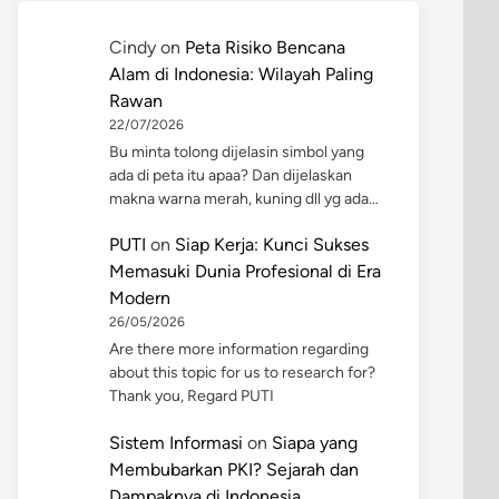
Cindy
on
Peta Risiko Bencana
Alam di Indonesia: Wilayah Paling
Rawan
22/07/2026
Bu minta tolong dijelasin simbol yang
ada di peta itu apaa? Dan dijelaskan
makna warna merah, kuning dll yg ada…
PUTI
on
Siap Kerja: Kunci Sukses
Memasuki Dunia Profesional di Era
Modern
26/05/2026
Are there more information regarding
about this topic for us to research for?
Thank you, Regard PUTI
Sistem Informasi
on
Siapa yang
Membubarkan PKI? Sejarah dan
Dampaknya di Indonesia