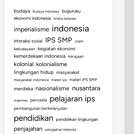
budaya
buguruku
Budaya Indonesia
ekonomi indonesia
hindia belanda
indonesia
imperialisme
IPS SMP
interaksi sosial
islam
kegiatan ekonomi
kebudayaan
kemerdekaan indonesia
kerajaan
kolonial
kolonialisme
lingkungan hidup
masyarakat
materi IPS SMP
masyarakat indonesia
materi ips
nusantara
nasionalisme
merdeka
pelajaran ips
pancasila
organisasi
pembangunan berkelanjutan
pendidikan
pendidikan lingkungan
penjajahan
penjajahan belanda