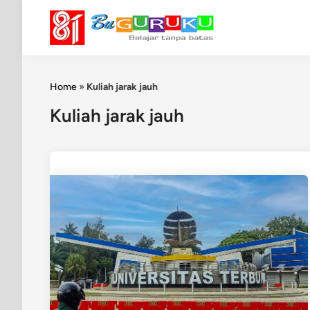
Skip
to
content
Home
»
Kuliah jarak jauh
Kuliah jarak jauh