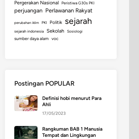
Pergerakan Nasional
Peristiwa G30s PKI
perjuangan
Perlawanan Rakyat
sejarah
Politik
perubahan iklim
PKI
Sekolah
sejarah indonesia
Sosiologi
sumber daya alam
voc
Postingan POPULAR
Definisi hobi menurut Para
Ahli
17/05/2023
Rangkuman BAB 1 Manusia
Tempat dan Lingkungan