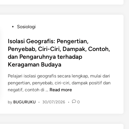
u
f
n
i
g
s
a
:
P
Sosiologi
n
P
o
I
e
s
Isolasi Geografis: Pengertian,
s
n
t
Penyebab, Ciri-Ciri, Dampak, Contoh,
o
g
e
dan Pengaruhnya terhadap
l
e
d
a
Keragaman Budaya
r
i
s
t
n
Pelajari isolasi geografis secara lengkap, mulai dari
i
i
pengertian, penyebab, ciri-ciri, dampak positif dan
G
a
I
negatif, contoh di …
Read more
e
n
s
o
,
by
BUGURUKU
•
30/07/2026
•
0
o
g
P
l
r
e
a
a
n
s
f
y