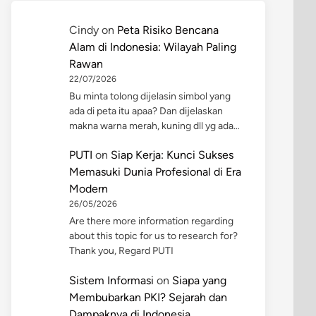
Cindy
on
Peta Risiko Bencana
Alam di Indonesia: Wilayah Paling
Rawan
22/07/2026
Bu minta tolong dijelasin simbol yang
ada di peta itu apaa? Dan dijelaskan
makna warna merah, kuning dll yg ada…
PUTI
on
Siap Kerja: Kunci Sukses
Memasuki Dunia Profesional di Era
Modern
26/05/2026
Are there more information regarding
about this topic for us to research for?
Thank you, Regard PUTI
Sistem Informasi
on
Siapa yang
Membubarkan PKI? Sejarah dan
Dampaknya di Indonesia