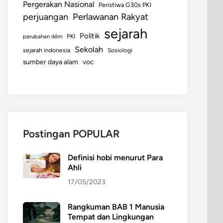
Pergerakan Nasional
Peristiwa G30s PKI
perjuangan
Perlawanan Rakyat
sejarah
Politik
perubahan iklim
PKI
Sekolah
sejarah indonesia
Sosiologi
sumber daya alam
voc
Postingan POPULAR
Definisi hobi menurut Para
Ahli
17/05/2023
Rangkuman BAB 1 Manusia
Tempat dan Lingkungan