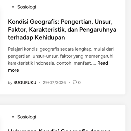
i
i
e
P
Sosiologi
G
s
b
o
e
d
a
s
Kondisi Geografis: Pengertian, Unsur,
o
a
b
t
Faktor, Karakteristik, dan Pengaruhnya
g
n
,
e
terhadap Kehidupan
r
B
D
d
a
u
a
i
Pelajari kondisi geografis secara lengkap, mulai dari
f
d
m
n
pengertian, unsur-unsur, faktor yang memengaruhi,
i
a
p
K
karakteristik Indonesia, contoh, manfaat, …
Read
s
y
a
o
more
:
a
k
n
P
:
by
BUGURUKU
•
29/07/2026
•
P
0
d
e
P
o
i
n
e
s
s
g
n
i
i
e
g
t
G
r
e
P
Sosiologi
i
e
t
r
o
f
o
i
t
s