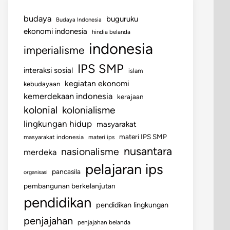
budaya
buguruku
Budaya Indonesia
ekonomi indonesia
hindia belanda
indonesia
imperialisme
IPS SMP
interaksi sosial
islam
kegiatan ekonomi
kebudayaan
kemerdekaan indonesia
kerajaan
kolonial
kolonialisme
lingkungan hidup
masyarakat
materi IPS SMP
masyarakat indonesia
materi ips
nusantara
nasionalisme
merdeka
pelajaran ips
pancasila
organisasi
pembangunan berkelanjutan
pendidikan
pendidikan lingkungan
penjajahan
penjajahan belanda