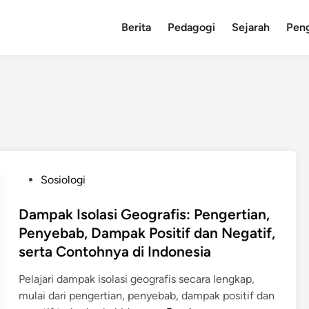
Berita
Pedagogi
Sejarah
Pen
P
Sosiologi
o
s
Dampak Isolasi Geografis: Pengertian,
t
Penyebab, Dampak Positif dan Negatif,
e
serta Contohnya di Indonesia
d
i
Pelajari dampak isolasi geografis secara lengkap,
n
mulai dari pengertian, penyebab, dampak positif dan