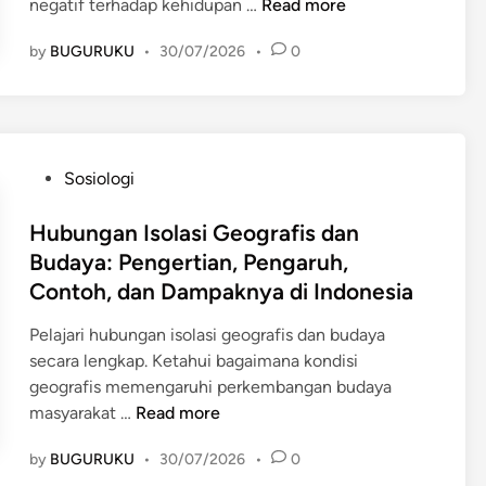
D
negatif terhadap kehidupan …
Read more
a
by
BUGURUKU
•
30/07/2026
•
0
m
p
a
k
I
P
Sosiologi
s
o
o
s
Hubungan Isolasi Geografis dan
l
t
Budaya: Pengertian, Pengaruh,
a
e
Contoh, dan Dampaknya di Indonesia
s
d
i
i
Pelajari hubungan isolasi geografis dan budaya
G
n
secara lengkap. Ketahui bagaimana kondisi
e
geografis memengaruhi perkembangan budaya
o
H
masyarakat …
Read more
g
u
r
by
BUGURUKU
•
30/07/2026
•
0
b
a