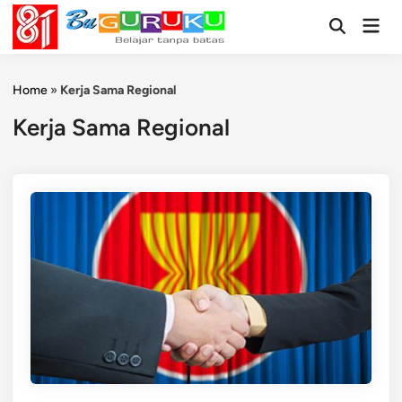
Skip
Mai
to
Open
Men
Search
content
Home
»
Kerja Sama Regional
Kerja Sama Regional