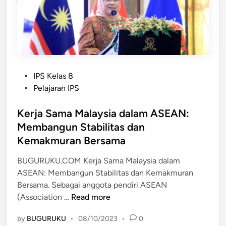
S
,
a
E
d
l
A
a
a
N
n
m
d
K
K
a
e
e
P
l
IPS Kelas 8
a
s
o
a
Pelajaran IPS
n
a
s
m
g
t
t
Kerja Sama Malaysia dalam ASEAN:
K
g
u
e
o
Membangun Stabilitas dan
o
a
d
n
t
n
Kemakmuran Bersama
i
t
a
n
e
BUGURUKU.COM Kerja Sama Malaysia dalam
a
k
ASEAN: Membangun Stabilitas dan Kemakmuran
n
s
Bersama. Sebagai anggota pendiri ASEAN
B
K
K
(Association …
Read more
e
e
e
r
by
BUGURUKU
•
08/10/2023
•
0
r
r
h