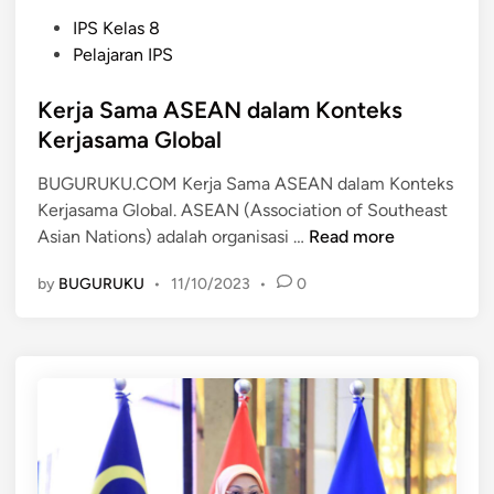
A
a
P
N
A
IPS Kelas 8
o
:
S
Pelajaran IPS
s
P
E
t
Kerja Sama ASEAN dalam Konteks
e
A
e
r
N
Kerjasama Global
d
a
:
BUGURUKU.COM Kerja Sama ASEAN dalam Konteks
i
n
K
Kerjasama Global. ASEAN (Association of Southeast
n
,
e
K
Asian Nations) adalah organisasi …
Read more
K
b
e
o
e
by
BUGURUKU
•
11/10/2023
•
0
r
n
r
j
t
a
a
r
g
S
i
a
a
b
m
m
u
a
a
s
n
A
i
d