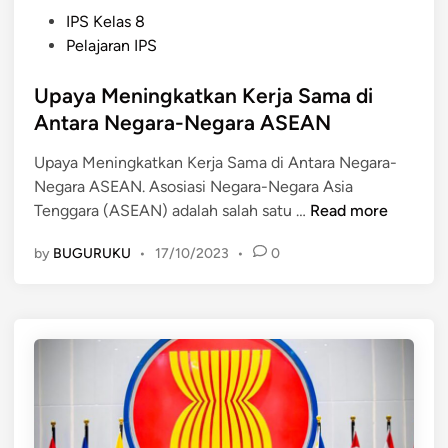
P
IPS Kelas 8
o
Pelajaran IPS
s
t
Upaya Meningkatkan Kerja Sama di
e
Antara Negara-Negara ASEAN
d
Upaya Meningkatkan Kerja Sama di Antara Negara-
i
Negara ASEAN. Asosiasi Negara-Negara Asia
n
U
Tenggara (ASEAN) adalah salah satu …
Read more
p
by
BUGURUKU
•
17/10/2023
•
0
a
y
a
M
e
n
i
n