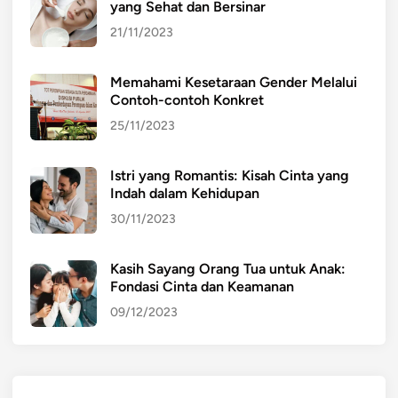
yang Sehat dan Bersinar
E
w
A
a
21/11/2023
N
s
:
a
Memahami Kesetaraan Gender Melalui
M
n
Contoh-contoh Konkret
e
25/11/2023
m
b
Istri yang Romantis: Kisah Cinta yang
a
Indah dalam Kehidupan
n
30/11/2023
g
u
n
Kasih Sayang Orang Tua untuk Anak:
Fondasi Cinta dan Keamanan
K
e
09/12/2023
s
e
j
a