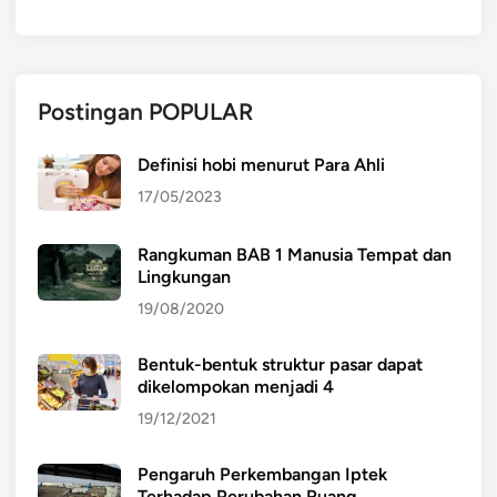
n
B
e
r
Postingan POPULAR
s
a
m
Definisi hobi menurut Para Ahli
a
17/05/2023
Rangkuman BAB 1 Manusia Tempat dan
Lingkungan
19/08/2020
Bentuk-bentuk struktur pasar dapat
dikelompokan menjadi 4
19/12/2021
Pengaruh Perkembangan Iptek
Terhadap Perubahan Ruang