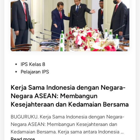
a
e
n
K
m
B
a
b
e
m
a
r
b
n
s
o
g
a
j
u
m
a
n
a
P
d
K
IPS Kelas 8
o
a
e
Pelajaran IPS
s
l
a
t
Kerja Sama Indonesia dengan Negara-
a
m
e
m
a
Negara ASEAN: Membangun
d
A
n
Kesejahteraan dan Kedamaian Bersama
i
S
a
n
E
n
BUGURUKU. Kerja Sama Indonesia dengan Negara-
A
d
Negara ASEAN: Membangun Kesejahteraan dan
K
N
a
Kedamaian Bersama. Kerja sama antara Indonesia …
e
:
n
Read more