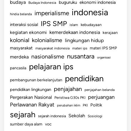
budaya
buguruku
ekonomi indonesia
Budaya Indonesia
h
indonesia
imperialisme
t
hindia belanda
e
IPS SMP
interaksi sosial
islam
kebudayaan
r
kemerdekaan indonesia
kegiatan ekonomi
kerajaan
a
kolonial
kolonialisme
lingkungan hidup
a
n
masyarakat
materi IPS SMP
masyarakat indonesia
materi ips
d
nusantara
nasionalisme
merdeka
organisasi
a
pelajaran ips
pancasila
n
K
pendidikan
pembangunan berkelanjutan
e
penjajahan
pendidikan lingkungan
d
penjajahan belanda
perjuangan
a
Pergerakan Nasional
Peristiwa G30s PKI
m
Perlawanan Rakyat
Politik
perubahan iklim
PKI
a
sejarah
Sekolah
sejarah indonesia
Sosiologi
i
sumber daya alam
voc
a