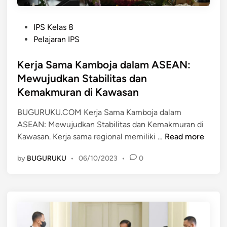
b
b
a
i
P
g
l
IPS Kelas 8
o
a
i
Pelajaran IPS
s
i
t
t
Kerja Sama Kamboja dalam ASEAN:
A
a
e
n
s
Mewujudkan Stabilitas dan
d
g
d
Kemakmuran di Kawasan
i
g
a
n
o
n
BUGURUKU.COM Kerja Sama Kamboja dalam
t
K
ASEAN: Mewujudkan Stabilitas dan Kemakmuran di
K
a
e
Kawasan. Kerja sama regional memiliki …
Read more
e
A
m
by
BUGURUKU
•
06/10/2023
•
0
r
S
a
j
E
k
a
A
m
S
N
u
a
:
r
m
M
a