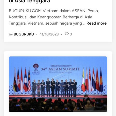
di Asia Tenggara
i
e
S
n
g
E
BUGURUKU.COM Vietnam dalam ASEAN: Peran,
a
A
Kontribusi, dan Keanggotaan Berharga di Asia
V
r
N
Tenggara. Vietnam, sebuah negara yang …
Read more
i
a
by
BUGURUKU
•
11/10/2023
•
0
e
-
t
N
n
e
a
g
m
a
d
r
a
a
l
A
a
n
m
g
A
g
S
o
E
t