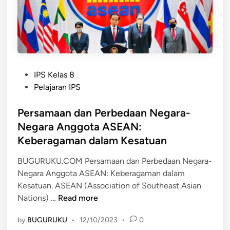
g
k
a
t
k
a
P
n
IPS Kelas 8
o
K
Pelajaran IPS
s
e
t
Persamaan dan Perbedaan Negara-
r
e
j
Negara Anggota ASEAN:
d
a
Keberagaman dalam Kesatuan
i
S
n
a
BUGURUKU.COM Persamaan dan Perbedaan Negara-
m
Negara Anggota ASEAN: Keberagaman dalam
a
Kesatuan. ASEAN (Association of Southeast Asian
P
d
Nations) …
Read more
e
i
by
BUGURUKU
•
12/10/2023
•
0
r
A