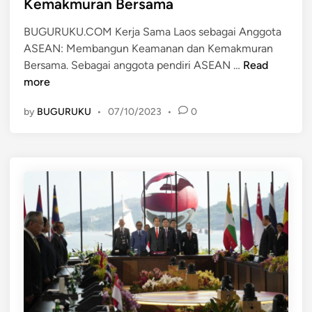
Kemakmuran Bersama
i
A
n
S
BUGURUKU.COM Kerja Sama Laos sebagai Anggota
E
ASEAN: Membangun Keamanan dan Kemakmuran
K
A
Bersama. Sebagai anggota pendiri ASEAN …
Read
e
N
more
r
:
by
BUGURUKU
•
07/10/2023
•
0
j
M
a
e
S
m
a
b
m
a
a
n
L
g
a
u
o
n
s
S
s
t
e
a