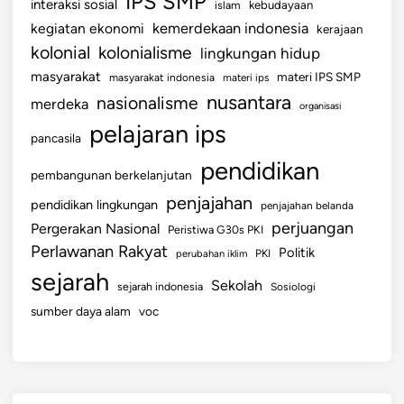
IPS SMP
interaksi sosial
islam
kebudayaan
kemerdekaan indonesia
kegiatan ekonomi
kerajaan
kolonial
kolonialisme
lingkungan hidup
masyarakat
materi IPS SMP
masyarakat indonesia
materi ips
nusantara
nasionalisme
merdeka
organisasi
pelajaran ips
pancasila
pendidikan
pembangunan berkelanjutan
penjajahan
pendidikan lingkungan
penjajahan belanda
perjuangan
Pergerakan Nasional
Peristiwa G30s PKI
Perlawanan Rakyat
Politik
perubahan iklim
PKI
sejarah
Sekolah
sejarah indonesia
Sosiologi
sumber daya alam
voc