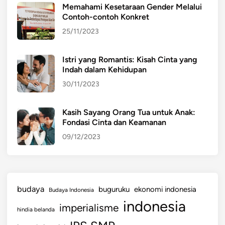
l
Memahami Kesetaraan Gender Melalui
a
Contoh-contoh Konkret
m
25/11/2023
d
i
Istri yang Romantis: Kisah Cinta yang
K
Indah dalam Kehidupan
a
30/11/2023
l
i
m
Kasih Sayang Orang Tua untuk Anak:
Fondasi Cinta dan Keamanan
a
n
09/12/2023
t
a
n
budaya
buguruku
ekonomi indonesia
Budaya Indonesia
indonesia
imperialisme
hindia belanda