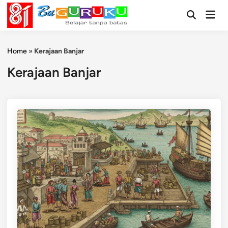
Skip
Mai
to
Open
Men
Search
content
Home
»
Kerajaan Banjar
Kerajaan Banjar