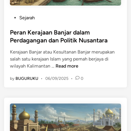
P
Sejarah
o
s
Peran Kerajaan Banjar dalam
t
Perdagangan dan Politik Nusantara
e
Kerajaan Banjar atau Kesultanan Banjar merupakan
d
salah satu kerajaan Islam yang pernah berjaya di
i
P
wilayah Kalimantan …
Read more
n
e
by
BUGURUKU
•
06/09/2025
•
0
r
a
n
K
e
r
a
j