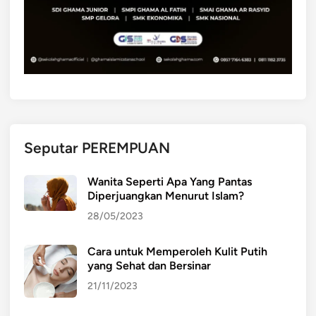
s
u
a
s
n
a
t
t
a
P
r
e
a
r
k
Seputar PEREMPUAN
e
m
Wanita Seperti Apa Yang Pantas
b
Diperjuangkan Menurut Islam?
a
28/05/2023
n
g
Cara untuk Memperoleh Kulit Putih
a
yang Sehat dan Bersinar
n
I
21/11/2023
s