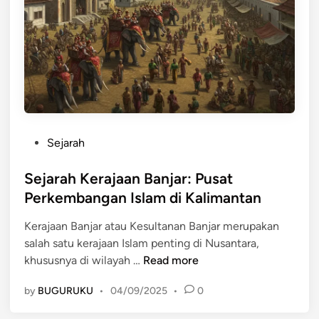
a
a
n
B
a
n
j
a
P
Sejarah
r
o
d
s
Sejarah Kerajaan Banjar: Pusat
a
t
Perkembangan Islam di Kalimantan
l
e
a
Kerajaan Banjar atau Kesultanan Banjar merupakan
d
m
salah satu kerajaan Islam penting di Nusantara,
i
P
S
khususnya di wilayah …
Read more
n
e
e
r
by
BUGURUKU
•
04/09/2025
•
0
j
d
a