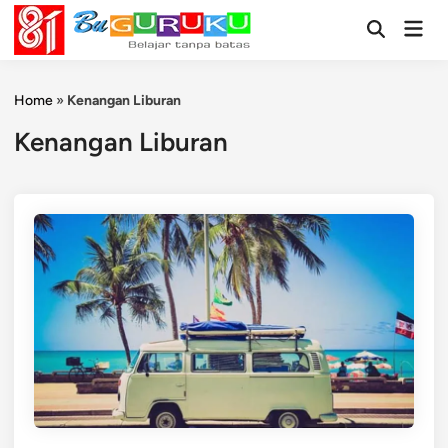
Skip
Mai
to
Open
Men
Search
content
Home
»
Kenangan Liburan
Kenangan Liburan