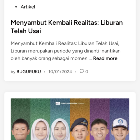
P
Artikel
o
s
Menyambut Kembali Realitas: Liburan
t
Telah Usai
e
Menyambut Kembali Realitas: Liburan Telah Usai,
d
Liburan merupakan periode yang dinanti-nantikan
i
M
oleh banyak orang sebagai momen …
Read more
n
e
by
BUGURUKU
•
10/01/2024
•
0
n
y
a
m
b
u
t
K
e