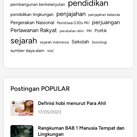
pendidikan
pembangunan berkelanjutan
penjajahan
pendidikan lingkungan
penjajahan belanda
perjuangan
Pergerakan Nasional
Peristiwa G30s PKI
Perlawanan Rakyat
Politik
perubahan iklim
PKI
sejarah
Sekolah
sejarah indonesia
Sosiologi
sumber daya alam
voc
Postingan POPULAR
Definisi hobi menurut Para Ahli
17/05/2023
Rangkuman BAB 1 Manusia Tempat dan
Lingkungan