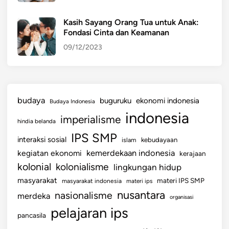
Kasih Sayang Orang Tua untuk Anak:
Fondasi Cinta dan Keamanan
09/12/2023
budaya
buguruku
ekonomi indonesia
Budaya Indonesia
indonesia
imperialisme
hindia belanda
IPS SMP
interaksi sosial
islam
kebudayaan
kemerdekaan indonesia
kegiatan ekonomi
kerajaan
kolonial
kolonialisme
lingkungan hidup
masyarakat
materi IPS SMP
masyarakat indonesia
materi ips
nusantara
nasionalisme
merdeka
organisasi
pelajaran ips
pancasila