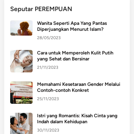
a
Seputar PEREMPUAN
n
T
Wanita Seperti Apa Yang Pantas
e
Diperjuangkan Menurut Islam?
l
28/05/2023
a
h
Cara untuk Memperoleh Kulit Putih
U
yang Sehat dan Bersinar
s
a
21/11/2023
i
Memahami Kesetaraan Gender Melalui
Contoh-contoh Konkret
25/11/2023
Istri yang Romantis: Kisah Cinta yang
Indah dalam Kehidupan
30/11/2023