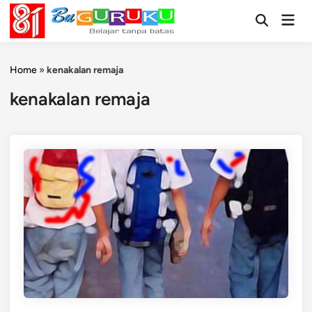
Skip
Mai
to
Open
Men
Search
content
Home
»
kenakalan remaja
kenakalan remaja