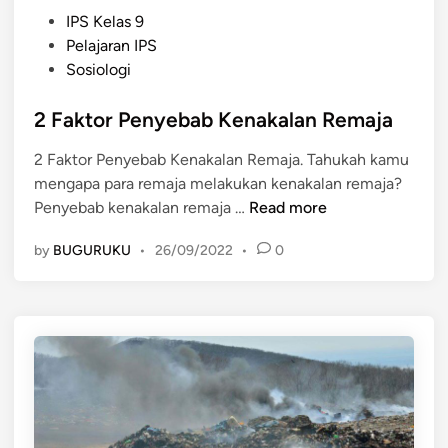
P
IPS Kelas 9
o
Pelajaran IPS
s
Sosiologi
t
e
2 Faktor Penyebab Kenakalan Remaja
d
2 Faktor Penyebab Kenakalan Remaja. Tahukah kamu
i
mengapa para remaja melakukan kenakalan remaja?
n
2
Penyebab kenakalan remaja …
Read more
F
by
BUGURUKU
•
26/09/2022
•
0
a
k
t
o
r
P
e
n
y