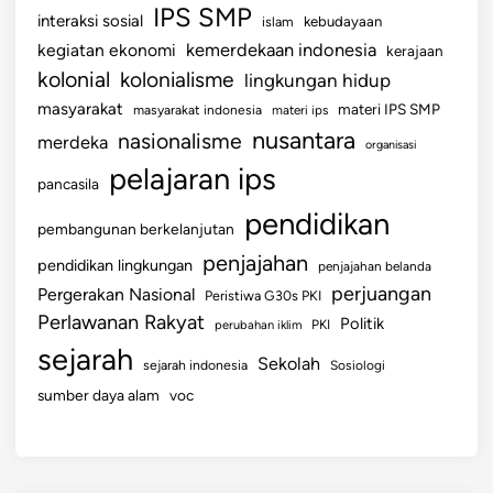
s
IPS SMP
interaksi sosial
islam
kebudayaan
a
kemerdekaan indonesia
kegiatan ekonomi
kerajaan
s
kolonial
kolonialisme
lingkungan hidup
i
masyarakat
materi IPS SMP
masyarakat indonesia
materi ips
nusantara
nasionalisme
merdeka
organisasi
pelajaran ips
pancasila
pendidikan
pembangunan berkelanjutan
penjajahan
pendidikan lingkungan
penjajahan belanda
perjuangan
Pergerakan Nasional
Peristiwa G30s PKI
Perlawanan Rakyat
Politik
perubahan iklim
PKI
sejarah
Sekolah
sejarah indonesia
Sosiologi
sumber daya alam
voc