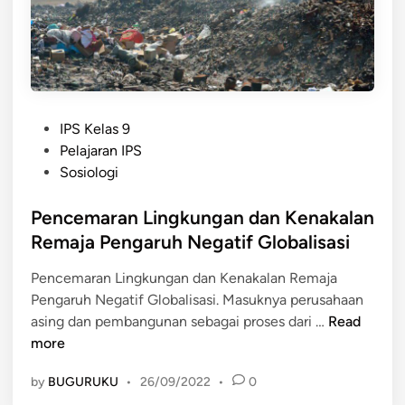
e
b
a
b
K
P
e
IPS Kelas 9
o
n
Pelajaran IPS
s
a
Sosiologi
t
k
e
Pencemaran Lingkungan dan Kenakalan
a
d
l
Remaja Pengaruh Negatif Globalisasi
i
a
Pencemaran Lingkungan dan Kenakalan Remaja
n
n
Pengaruh Negatif Globalisasi. Masuknya perusahaan
R
P
asing dan pembangunan sebagai proses dari …
Read
e
e
more
m
n
a
by
BUGURUKU
•
26/09/2022
•
0
c
j