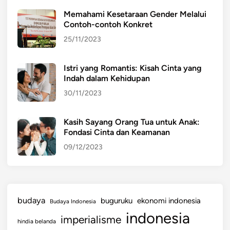
a
Memahami Kesetaraan Gender Melalui
r
Contoh-contoh Konkret
u
25/11/2023
h
N
Istri yang Romantis: Kisah Cinta yang
e
Indah dalam Kehidupan
g
30/11/2023
a
t
i
Kasih Sayang Orang Tua untuk Anak:
Fondasi Cinta dan Keamanan
f
G
09/12/2023
l
o
b
a
budaya
buguruku
ekonomi indonesia
Budaya Indonesia
l
indonesia
imperialisme
i
hindia belanda