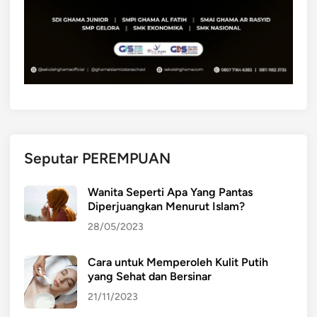
K
e
n
a
k
a
l
a
n
Seputar PEREMPUAN
R
e
Wanita Seperti Apa Yang Pantas
m
Diperjuangkan Menurut Islam?
a
28/05/2023
j
a
Cara untuk Memperoleh Kulit Putih
P
yang Sehat dan Bersinar
e
n
21/11/2023
g