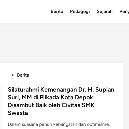
Berita
Pedagogi
Sejarah
Pen
P
Berita
o
s
Silaturahmi Kemenangan Dr. H. Supian
t
Suri, MM di Pilkada Kota Depok
e
Disambut Baik oleh Civitas SMK
d
Swasta
i
n
Dalam suasana penuh kehangatan dan optimisme,