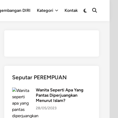
Switch
gembangan DIRI
Kategori
Kontak
Open
to
Search
dark
mode
Seputar PEREMPUAN
Wanita Seperti Apa Yang
Pantas Diperjuangkan
Menurut Islam?
28/05/2023