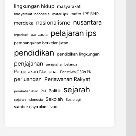
lingkungan hidup
masyarakat
materi IPS SMP
masyarakat indonesia
materi ips
nusantara
nasionalisme
merdeka
pelajaran ips
pancasila
organisasi
pembangunan berkelanjutan
pendidikan
pendidikan lingkungan
penjajahan
penjajahan belanda
Pergerakan Nasional
Peristiwa G30s PKI
perjuangan
Perlawanan Rakyat
sejarah
Politik
perubahan iklim
PKI
Sekolah
sejarah indonesia
Sosiologi
sumber daya alam
voc