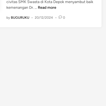
civitas SMK Swasta di Kota Depok menyambut baik
S
kemenangan Dr. …
Read more
i
by
BUGURUKU
•
20/12/2024
•
0
l
a
t
u
r
a
h
m
i
K
e
m
e
n
a
n