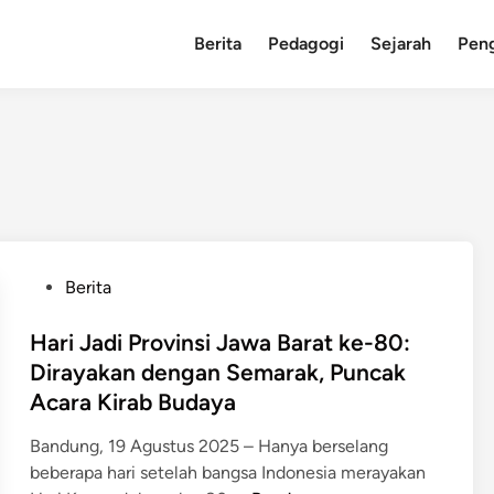
Berita
Pedagogi
Sejarah
Pen
P
Berita
o
s
Hari Jadi Provinsi Jawa Barat ke-80:
t
Dirayakan dengan Semarak, Puncak
e
Acara Kirab Budaya
d
i
Bandung, 19 Agustus 2025 – Hanya berselang
n
beberapa hari setelah bangsa Indonesia merayakan