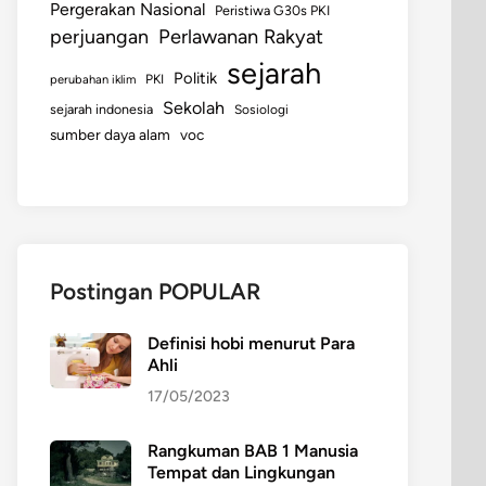
Pergerakan Nasional
Peristiwa G30s PKI
perjuangan
Perlawanan Rakyat
sejarah
Politik
perubahan iklim
PKI
Sekolah
sejarah indonesia
Sosiologi
sumber daya alam
voc
Postingan POPULAR
Definisi hobi menurut Para
Ahli
17/05/2023
Rangkuman BAB 1 Manusia
Tempat dan Lingkungan