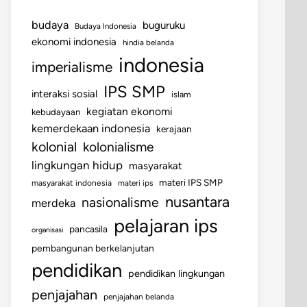
budaya
buguruku
Budaya Indonesia
ekonomi indonesia
hindia belanda
indonesia
imperialisme
IPS SMP
interaksi sosial
islam
kegiatan ekonomi
kebudayaan
kemerdekaan indonesia
kerajaan
kolonial
kolonialisme
lingkungan hidup
masyarakat
materi IPS SMP
masyarakat indonesia
materi ips
nusantara
nasionalisme
merdeka
pelajaran ips
pancasila
organisasi
pembangunan berkelanjutan
pendidikan
pendidikan lingkungan
penjajahan
penjajahan belanda