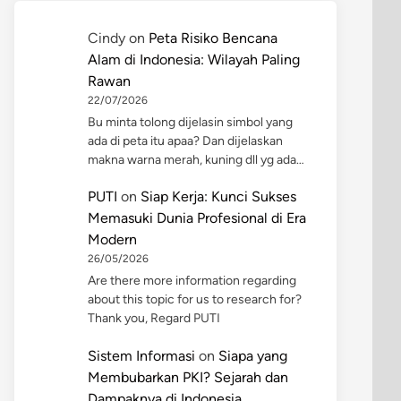
Cindy
on
Peta Risiko Bencana
Alam di Indonesia: Wilayah Paling
Rawan
22/07/2026
Bu minta tolong dijelasin simbol yang
ada di peta itu apaa? Dan dijelaskan
makna warna merah, kuning dll yg ada…
PUTI
on
Siap Kerja: Kunci Sukses
Memasuki Dunia Profesional di Era
Modern
26/05/2026
Are there more information regarding
about this topic for us to research for?
Thank you, Regard PUTI
Sistem Informasi
on
Siapa yang
Membubarkan PKI? Sejarah dan
Dampaknya di Indonesia