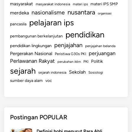
T
masyarakat
materi IPS SMP
masyarakat indonesia
materi ips
e
nusantara
nasionalisme
merdeka
organisasi
r
pelajaran ips
pancasila
k
e
pendidikan
pembangunan berkelanjutan
n
penjajahan
pendidikan lingkungan
d
penjajahan belanda
perjuangan
a
Pergerakan Nasional
Peristiwa G30s PKI
l
Perlawanan Rakyat
Politik
perubahan iklim
PKI
i
sejarah
Sekolah
sejarah indonesia
Sosiologi
sumber daya alam
voc
Postingan POPULAR
Definisi hobi menurut Para Ahli