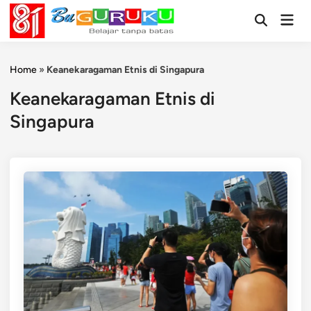
Skip
Mai
to
Open
Men
Search
content
Home
»
Keanekaragaman Etnis di Singapura
Keanekaragaman Etnis di
Singapura