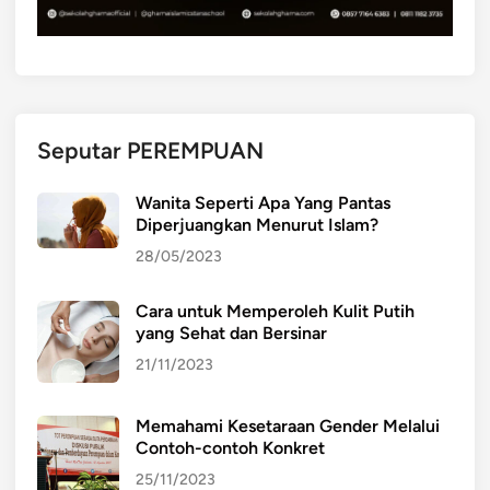
a
g
a
m
a
Seputar PEREMPUAN
n
E
Wanita Seperti Apa Yang Pantas
t
Diperjuangkan Menurut Islam?
n
28/05/2023
i
s
Cara untuk Memperoleh Kulit Putih
,
yang Sehat dan Bersinar
B
u
21/11/2023
d
a
Memahami Kesetaraan Gender Melalui
y
Contoh-contoh Konkret
a
25/11/2023