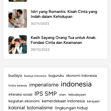
,
d
Istri yang Romantis: Kisah Cinta yang
a
Indah dalam Kehidupan
n
30/11/2023
P
e
r
Kasih Sayang Orang Tua untuk Anak:
Fondasi Cinta dan Keamanan
t
u
09/12/2023
m
b
u
h
budaya
buguruku
ekonomi indonesia
Budaya Indonesia
a
indonesia
imperialisme
n
hindia belanda
y
IPS SMP
interaksi sosial
islam
kebudayaan
a
kemerdekaan indonesia
kegiatan ekonomi
kerajaan
n
kolonial
kolonialisme
lingkungan hidup
g