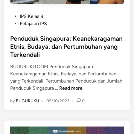
P
IPS Kelas 8
o
Pelajaran IPS
s
t
Penduduk Singapura: Keanekaragaman
e
Etnis, Budaya, dan Pertumbuhan yang
d
Terkendali
i
n
BUGURUKU.COM Penduduk Singapura:
Keanekaragaman Etnis, Budaya, dan Pertumbuhan
yang Terkendali. Pertumbuhan Penduduk dan Jumlah
P
Penduduk Singapura …
Read more
e
by
BUGURUKU
•
09/10/2023
•
0
n
d
u
d
u