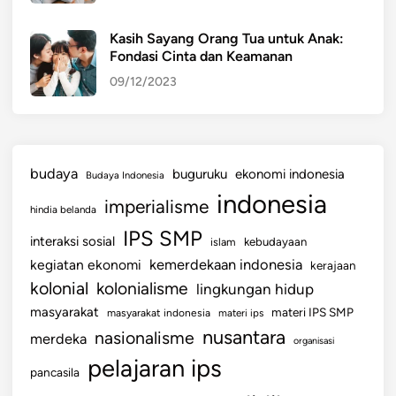
Kasih Sayang Orang Tua untuk Anak:
Fondasi Cinta dan Keamanan
09/12/2023
budaya
buguruku
ekonomi indonesia
Budaya Indonesia
indonesia
imperialisme
hindia belanda
IPS SMP
interaksi sosial
islam
kebudayaan
kemerdekaan indonesia
kegiatan ekonomi
kerajaan
kolonial
kolonialisme
lingkungan hidup
masyarakat
materi IPS SMP
masyarakat indonesia
materi ips
nusantara
nasionalisme
merdeka
organisasi
pelajaran ips
pancasila