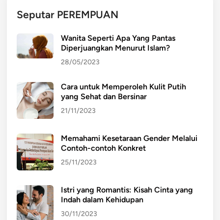
n
Seputar PEREMPUAN
S
a
Wanita Seperti Apa Yang Pantas
p
Diperjuangkan Menurut Islam?
i
28/05/2023
T
r
Cara untuk Memperoleh Kulit Putih
a
yang Sehat dan Bersinar
d
i
21/11/2023
s
i
Memahami Kesetaraan Gender Melalui
o
Contoh-contoh Konkret
n
25/11/2023
a
l
Istri yang Romantis: Kisah Cinta yang
Indah dalam Kehidupan
30/11/2023