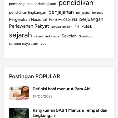
pendidikan
pembangunan berkelanjutan
penjajahan
pendidikan lingkungan
penjajahan belanda
perjuangan
Pergerakan Nasional
Peristiwa G30s PKI
Perlawanan Rakyat
Politik
perubahan iklim
PKI
sejarah
Sekolah
sejarah indonesia
Sosiologi
sumber daya alam
voc
Postingan POPULAR
Definisi hobi menurut Para Ahli
17/05/2023
Rangkuman BAB 1 Manusia Tempat dan
Lingkungan