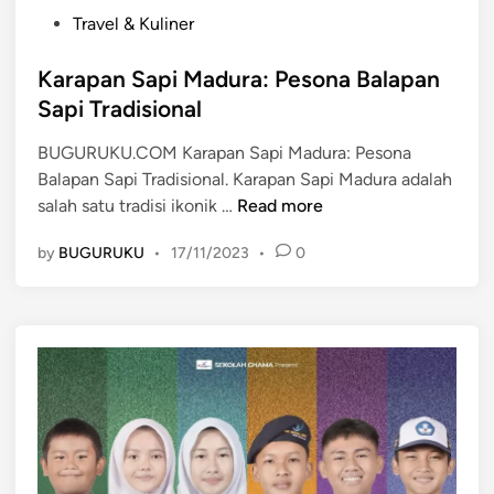
P
Travel & Kuliner
o
s
Karapan Sapi Madura: Pesona Balapan
t
Sapi Tradisional
e
BUGURUKU.COM Karapan Sapi Madura: Pesona
d
Balapan Sapi Tradisional. Karapan Sapi Madura adalah
i
K
salah satu tradisi ikonik …
Read more
n
a
by
BUGURUKU
•
17/11/2023
•
0
r
a
p
a
n
S
a
p
i