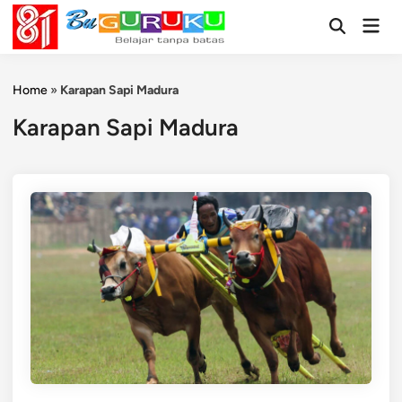
Skip
Mai
to
Open
Men
Search
content
Home
»
Karapan Sapi Madura
Karapan Sapi Madura