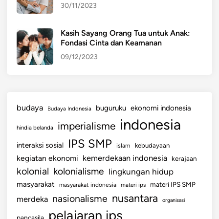
30/11/2023
n
c
a
Kasih Sayang Orang Tua untuk Anak:
Fondasi Cinta dan Keamanan
s
i
09/12/2023
l
a
?
budaya
buguruku
ekonomi indonesia
Budaya Indonesia
indonesia
imperialisme
hindia belanda
IPS SMP
interaksi sosial
islam
kebudayaan
kemerdekaan indonesia
kegiatan ekonomi
kerajaan
kolonial
kolonialisme
lingkungan hidup
masyarakat
materi IPS SMP
masyarakat indonesia
materi ips
nusantara
nasionalisme
merdeka
organisasi
pelajaran ips
pancasila