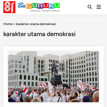
Skip
Mai
to
Open
Men
Search
content
Home
»
karakter utama demokrasi
karakter utama demokrasi