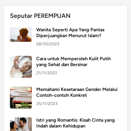
t
e
Seputar PEREMPUAN
r
u
Wanita Seperti Apa Yang Pantas
t
Diperjuangkan Menurut Islam?
a
28/05/2023
m
a
Cara untuk Memperoleh Kulit Putih
D
yang Sehat dan Bersinar
e
m
21/11/2023
o
k
Memahami Kesetaraan Gender Melalui
r
Contoh-contoh Konkret
a
25/11/2023
s
i
Istri yang Romantis: Kisah Cinta yang
P
Indah dalam Kehidupan
a