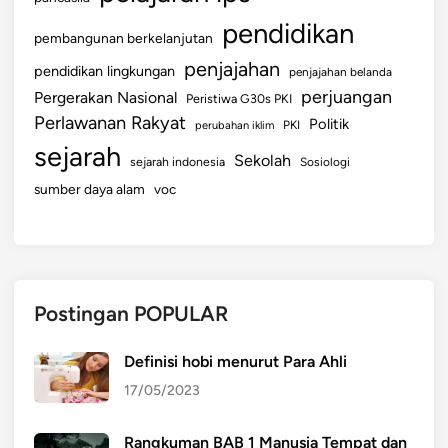
pendidikan
pembangunan berkelanjutan
penjajahan
pendidikan lingkungan
penjajahan belanda
perjuangan
Pergerakan Nasional
Peristiwa G30s PKI
Perlawanan Rakyat
Politik
perubahan iklim
PKI
sejarah
Sekolah
sejarah indonesia
Sosiologi
sumber daya alam
voc
Postingan POPULAR
Definisi hobi menurut Para Ahli
17/05/2023
Rangkuman BAB 1 Manusia Tempat dan