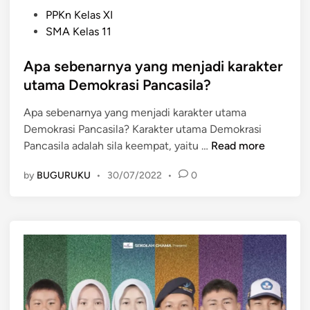
P
PPKn Kelas XI
o
SMA Kelas 11
s
t
Apa sebenarnya yang menjadi karakter
e
utama Demokrasi Pancasila?
d
Apa sebenarnya yang menjadi karakter utama
i
Demokrasi Pancasila? Karakter utama Demokrasi
n
A
Pancasila adalah sila keempat, yaitu …
Read more
p
by
BUGURUKU
•
30/07/2022
•
0
a
s
e
b
e
n
a
r