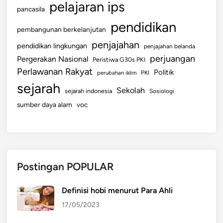
pelajaran ips
pancasila
pendidikan
pembangunan berkelanjutan
penjajahan
pendidikan lingkungan
penjajahan belanda
perjuangan
Pergerakan Nasional
Peristiwa G30s PKI
Perlawanan Rakyat
Politik
perubahan iklim
PKI
sejarah
Sekolah
sejarah indonesia
Sosiologi
sumber daya alam
voc
Postingan POPULAR
Definisi hobi menurut Para Ahli
17/05/2023