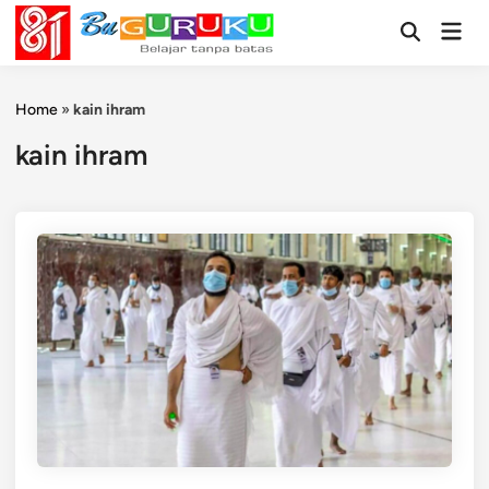
Skip
Mai
to
Open
Men
Search
content
Home
»
kain ihram
kain ihram