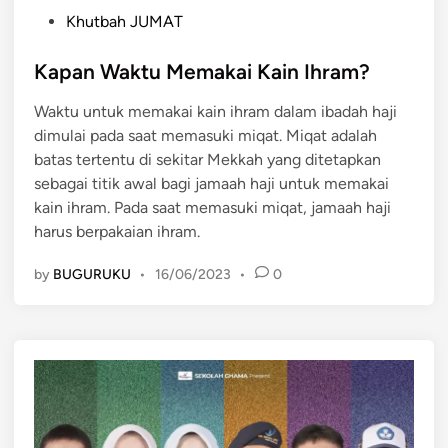
P
Khutbah JUMAT
o
s
Kapan Waktu Memakai Kain Ihram?
t
Waktu untuk memakai kain ihram dalam ibadah haji
e
dimulai pada saat memasuki miqat. Miqat adalah
d
batas tertentu di sekitar Mekkah yang ditetapkan
i
sebagai titik awal bagi jamaah haji untuk memakai
n
kain ihram. Pada saat memasuki miqat, jamaah haji
harus berpakaian ihram.
by
BUGURUKU
•
16/06/2023
•
0