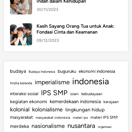
Indah dalam Kehidupan
30/11/2023
Kasih Sayang Orang Tua untuk Anak:
Fondasi Cinta dan Keamanan
09/12/2023
budaya
buguruku
ekonomi indonesia
Budaya Indonesia
indonesia
imperialisme
hindia belanda
IPS SMP
interaksi sosial
islam
kebudayaan
kemerdekaan indonesia
kegiatan ekonomi
kerajaan
kolonial
kolonialisme
lingkungan hidup
masyarakat
materi IPS SMP
masyarakat indonesia
materi ips
nusantara
nasionalisme
merdeka
organisasi