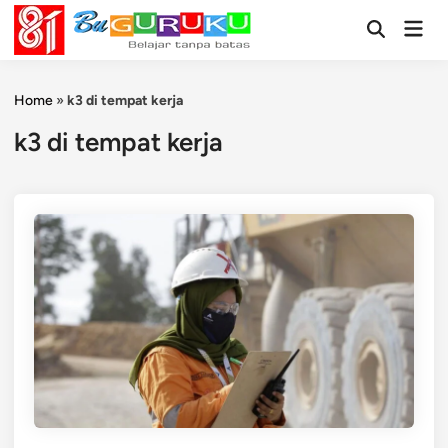
Skip
Mai
to
Open
Men
Search
content
Home
»
k3 di tempat kerja
k3 di tempat kerja