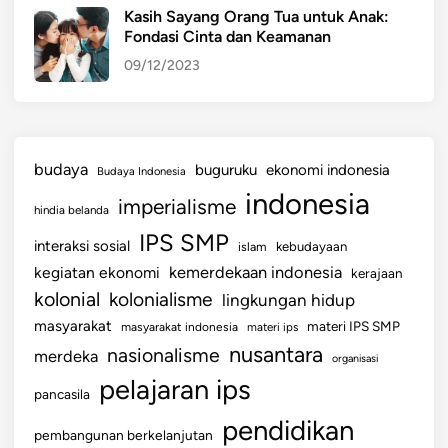
Kasih Sayang Orang Tua untuk Anak:
Fondasi Cinta dan Keamanan
09/12/2023
budaya
buguruku
ekonomi indonesia
Budaya Indonesia
indonesia
imperialisme
hindia belanda
IPS SMP
interaksi sosial
islam
kebudayaan
kemerdekaan indonesia
kegiatan ekonomi
kerajaan
kolonial
kolonialisme
lingkungan hidup
masyarakat
materi IPS SMP
masyarakat indonesia
materi ips
nusantara
nasionalisme
merdeka
organisasi
pelajaran ips
pancasila
pendidikan
pembangunan berkelanjutan