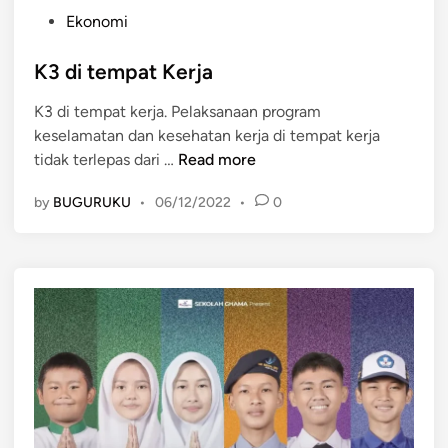
P
Ekonomi
o
s
K3 di tempat Kerja
t
K3 di tempat kerja. Pelaksanaan program
e
keselamatan dan kesehatan kerja di tempat kerja
d
K
tidak terlepas dari …
Read more
i
3
n
by
BUGURUKU
•
06/12/2022
•
0
d
i
t
e
m
p
a
t
K
e
r