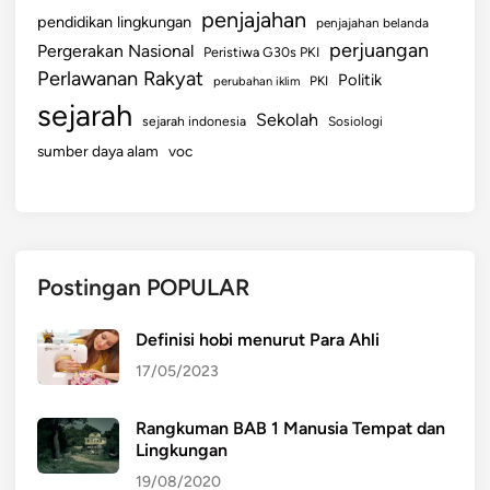
penjajahan
pendidikan lingkungan
penjajahan belanda
perjuangan
Pergerakan Nasional
Peristiwa G30s PKI
Perlawanan Rakyat
Politik
perubahan iklim
PKI
sejarah
Sekolah
sejarah indonesia
Sosiologi
sumber daya alam
voc
Postingan POPULAR
Definisi hobi menurut Para Ahli
17/05/2023
Rangkuman BAB 1 Manusia Tempat dan
Lingkungan
19/08/2020