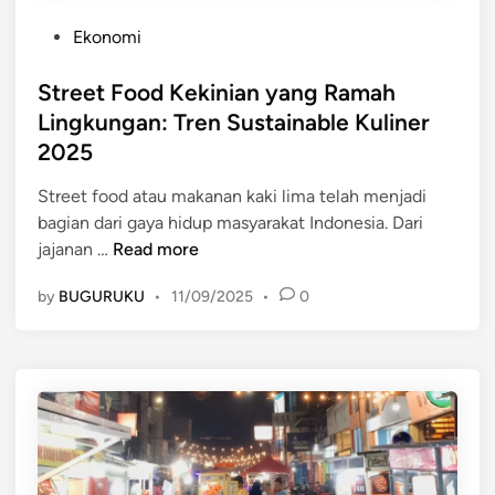
r
n
s
P
Ekonomi
A
a
o
l
i
s
Street Food Kekinian yang Ramah
a
n
t
Lingkungan: Tren Sustainable Kuliner
J
g
e
2025
e
a
d
p
n
i
Street food atau makanan kaki lima telah menjadi
a
K
n
bagian dari gaya hidup masyarakat Indonesia. Dari
n
e
S
jajanan …
Read more
g
t
t
d
a
by
BUGURUKU
•
11/09/2025
•
0
r
a
t
e
n
e
K
t
o
F
r
o
e
o
a
d