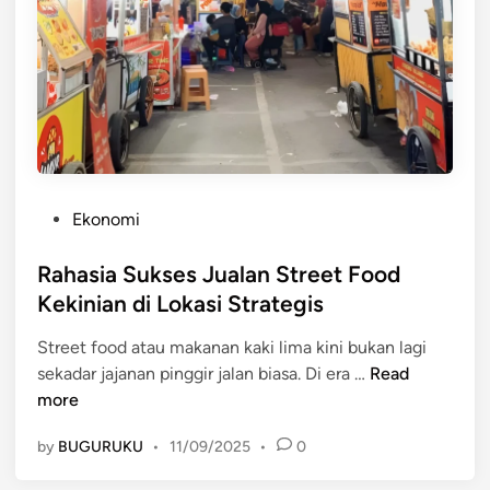
y
K
a
e
n
k
g
i
P
n
o
i
p
a
u
n
l
P
Ekonomi
y
e
o
a
r
s
Rahasia Sukses Jualan Street Food
n
d
t
Kekinian di Lokasi Strategis
g
i
e
R
I
Street food atau makanan kaki lima kini bukan lagi
d
a
n
R
sekadar jajanan pinggir jalan biasa. Di era …
Read
i
m
d
a
more
n
a
o
h
h
n
by
BUGURUKU
•
11/09/2025
•
0
a
L
e
s