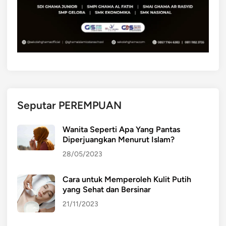
d
a
i
g
a
i
S
V
o
i
s
r
i
a
a
l
l
Seputar PEREMPUAN
d
i
Wanita Seperti Apa Yang Pantas
I
Diperjuangkan Menurut Islam?
n
28/05/2023
d
o
Cara untuk Memperoleh Kulit Putih
n
yang Sehat dan Bersinar
e
s
21/11/2023
i