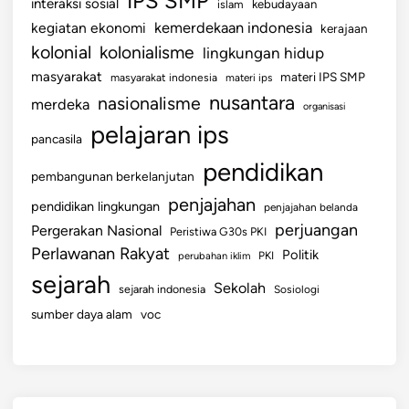
IPS SMP
interaksi sosial
islam
kebudayaan
kemerdekaan indonesia
kegiatan ekonomi
kerajaan
kolonial
kolonialisme
lingkungan hidup
masyarakat
materi IPS SMP
masyarakat indonesia
materi ips
nusantara
nasionalisme
merdeka
organisasi
pelajaran ips
pancasila
pendidikan
pembangunan berkelanjutan
penjajahan
pendidikan lingkungan
penjajahan belanda
perjuangan
Pergerakan Nasional
Peristiwa G30s PKI
Perlawanan Rakyat
Politik
perubahan iklim
PKI
sejarah
Sekolah
sejarah indonesia
Sosiologi
sumber daya alam
voc