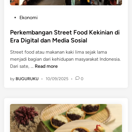
r
u
a
a
m
n
l
P
Ekonomi
e
P
d
o
n
a
i
s
Perkembangan Street Food Kekinian di
l
T
t
Era Digital dan Media Sosial
i
i
e
n
k
Street food atau makanan kaki lima sejak lama
d
g
T
menjadi bagian dari kehidupan masyarakat Indonesia.
i
H
o
P
Dari sate, …
Read more
n
i
k
e
t
by
BUGURUKU
•
10/09/2025
•
0
d
r
s
a
k
d
n
e
i
I
m
J
n
b
a
s
a
k
t
n
a
a
g