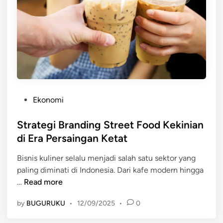
n
i
s
S
t
r
e
e
P
Ekonomi
t
o
F
s
Strategi Branding Street Food Kekinian
o
t
di Era Persaingan Ketat
o
e
d
Bisnis kuliner selalu menjadi salah satu sektor yang
d
K
paling diminati di Indonesia. Dari kafe modern hingga
i
e
S
…
Read more
n
k
t
i
by
BUGURUKU
•
12/09/2025
•
0
r
n
a