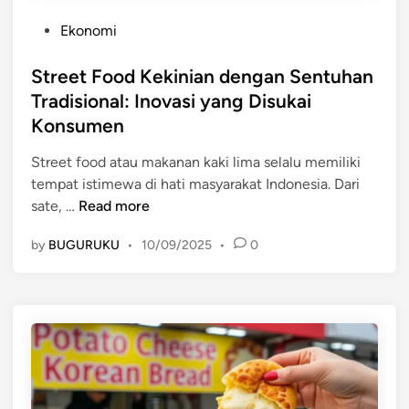
a
o
s
P
Ekonomi
d
i
o
K
S
s
Street Food Kekinian dengan Sentuhan
e
t
t
Tradisional: Inovasi yang Disukai
k
r
e
Konsumen
i
a
d
n
t
i
Street food atau makanan kaki lima selalu memiliki
i
e
n
tempat istimewa di hati masyarakat Indonesia. Dari
a
g
S
sate, …
Read more
n
i
t
d
s
by
BUGURUKU
•
10/09/2025
•
0
r
e
e
n
e
g
t
a
F
n
o
M
o
o
d