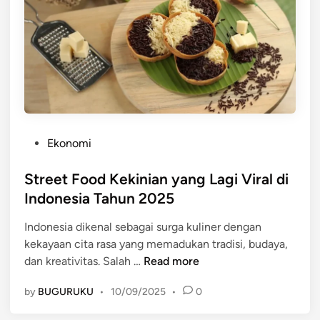
r
g
a
t
r
n
a
a
S
,
m
t
B
r
a
e
n
e
d
t
u
P
Ekonomi
F
n
o
o
g
s
Street Food Kekinian yang Lagi Viral di
o
,
t
Indonesia Tahun 2025
d
d
e
K
a
Indonesia dikenal sebagai surga kuliner dengan
d
e
n
kekayaan cita rasa yang memadukan tradisi, budaya,
i
k
S
S
dan kreativitas. Salah …
Read more
n
i
u
t
n
by
BUGURUKU
•
10/09/2025
•
0
r
r
i
a
e
a