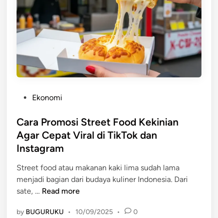
d
K
a
e
l
k
T
i
e
n
r
i
j
a
a
n
n
P
Ekonomi
d
g
o
e
k
s
Cara Promosi Street Food Kekinian
n
a
t
Agar Cepat Viral di TikTok dan
g
u
e
Instagram
a
d
n
i
Street food atau makanan kaki lima sudah lama
S
n
menjadi bagian dari budaya kuliner Indonesia. Dari
e
C
sate, …
Read more
n
a
t
by
BUGURUKU
•
10/09/2025
•
0
r