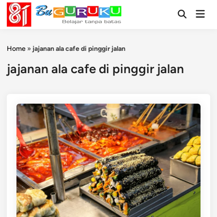
Skip
Mai
to
Open
Men
Search
content
Home
»
jajanan ala cafe di pinggir jalan
jajanan ala cafe di pinggir jalan