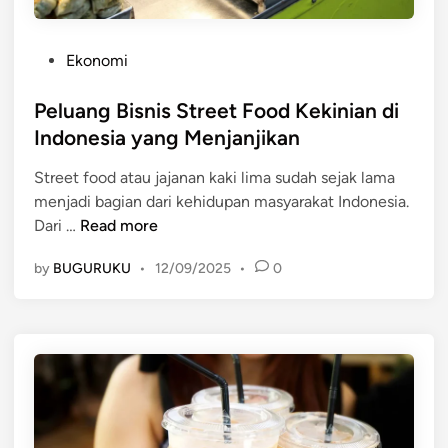
P
Ekonomi
o
s
Peluang Bisnis Street Food Kekinian di
t
Indonesia yang Menjanjikan
e
Street food atau jajanan kaki lima sudah sejak lama
d
menjadi bagian dari kehidupan masyarakat Indonesia.
i
P
Dari …
Read more
n
e
by
BUGURUKU
•
12/09/2025
•
0
l
u
a
n
g
B
i
s