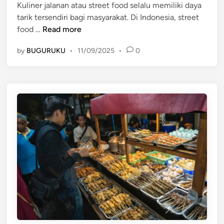
e
Kuliner jalanan atau street food selalu memiliki daya
d
o
n
tarik tersendiri bagi masyarakat. Di Indonesia, street
i
o
j
S
food …
Read more
n
d
a
t
K
by
BUGURUKU
•
11/09/2025
•
0
n
r
e
j
e
k
i
e
i
k
t
n
a
F
i
n
o
a
o
n
d
d
K
i
e
E
k
r
i
a
n
P
i
e
a