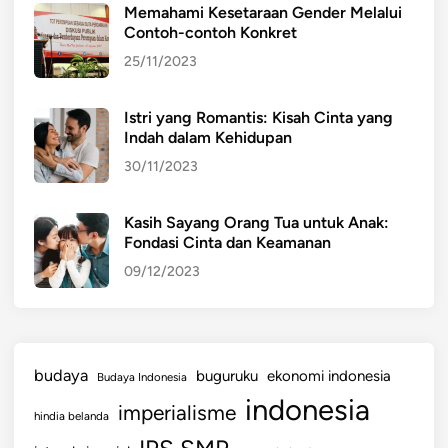
a
Memahami Kesetaraan Gender Melalui
T
Contoh-contoh Konkret
a
25/11/2023
h
u
Istri yang Romantis: Kisah Cinta yang
n
Indah dalam Kehidupan
2
30/11/2023
0
2
5
Kasih Sayang Orang Tua untuk Anak:
Fondasi Cinta dan Keamanan
09/12/2023
budaya
buguruku
ekonomi indonesia
Budaya Indonesia
indonesia
imperialisme
hindia belanda