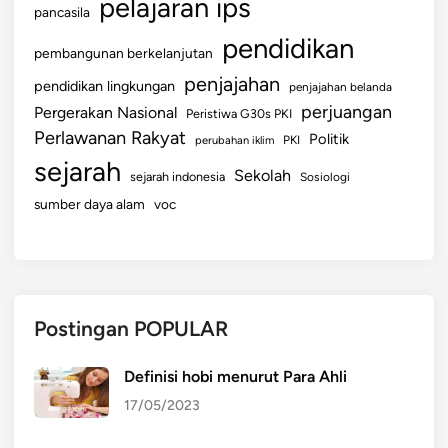
pelajaran ips
pancasila
pendidikan
pembangunan berkelanjutan
penjajahan
pendidikan lingkungan
penjajahan belanda
perjuangan
Pergerakan Nasional
Peristiwa G30s PKI
Perlawanan Rakyat
Politik
perubahan iklim
PKI
sejarah
Sekolah
sejarah indonesia
Sosiologi
sumber daya alam
voc
Postingan POPULAR
Definisi hobi menurut Para Ahli
17/05/2023