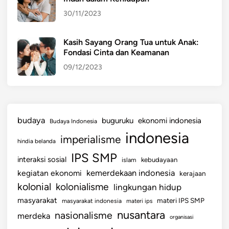
a
30/11/2023
n
,
d
Kasih Sayang Orang Tua untuk Anak:
Fondasi Cinta dan Keamanan
a
n
09/12/2023
S
o
l
u
budaya
buguruku
ekonomi indonesia
Budaya Indonesia
s
indonesia
imperialisme
i
hindia belanda
IPS SMP
interaksi sosial
islam
kebudayaan
kemerdekaan indonesia
kegiatan ekonomi
kerajaan
kolonial
kolonialisme
lingkungan hidup
masyarakat
materi IPS SMP
masyarakat indonesia
materi ips
nusantara
nasionalisme
merdeka
organisasi