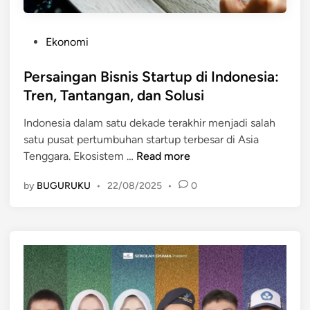
P
Ekonomi
o
s
Persaingan Bisnis Startup di Indonesia:
t
Tren, Tantangan, dan Solusi
e
Indonesia dalam satu dekade terakhir menjadi salah
d
satu pusat pertumbuhan startup terbesar di Asia
i
P
Tenggara. Ekosistem …
Read more
n
e
by
BUGURUKU
•
22/08/2025
•
0
r
s
a
i
n
g
a
n