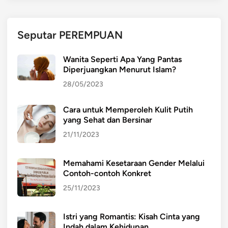
o
n
e
Seputar PEREMPUAN
s
i
Wanita Seperti Apa Yang Pantas
a
Diperjuangkan Menurut Islam?
:
28/05/2023
T
r
Cara untuk Memperoleh Kulit Putih
e
yang Sehat dan Bersinar
n
,
21/11/2023
T
a
Memahami Kesetaraan Gender Melalui
n
Contoh-contoh Konkret
t
25/11/2023
a
n
Istri yang Romantis: Kisah Cinta yang
g
Indah dalam Kehidupan