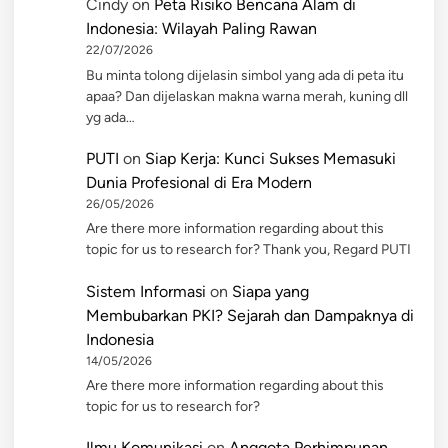
Cindy
on
Peta Risiko Bencana Alam di
Indonesia: Wilayah Paling Rawan
22/07/2026
Bu minta tolong dijelasin simbol yang ada di peta itu
apaa? Dan dijelaskan makna warna merah, kuning dll
yg ada…
PUTI
on
Siap Kerja: Kunci Sukses Memasuki
Dunia Profesional di Era Modern
26/05/2026
Are there more information regarding about this
topic for us to research for? Thank you, Regard PUTI
Sistem Informasi
on
Siapa yang
Membubarkan PKI? Sejarah dan Dampaknya di
Indonesia
14/05/2026
Are there more information regarding about this
topic for us to research for?
Ilmu Komunikasi
on
Anggota Perhimpunan