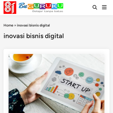
Skip
Mai
to
Open
Men
Search
content
Home
»
inovasi bisnis digital
inovasi bisnis digital