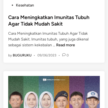
P
Kesehatan
o
s
Cara Meningkatkan Imunitas Tubuh
t
Agar Tidak Mudah Sakit
e
Cara Meningkatkan Imunitas Tubuh Agar Tidak
d
Mudah Sakit. Imunitas tubuh, yang juga dikenal
i
C
sebagai sistem kekebalan …
Read more
n
a
by
BUGURUKU
•
09/06/2023
•
0
r
a
M
e
n
i
n
g
k