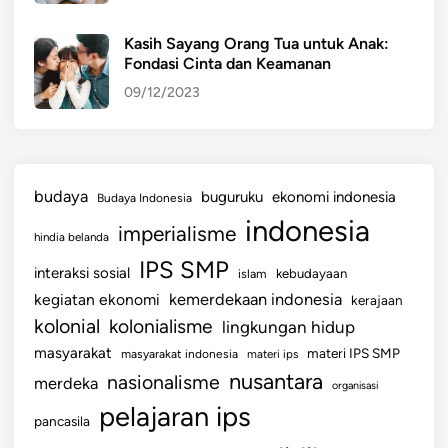
Kasih Sayang Orang Tua untuk Anak:
Fondasi Cinta dan Keamanan
09/12/2023
budaya
buguruku
ekonomi indonesia
Budaya Indonesia
indonesia
imperialisme
hindia belanda
IPS SMP
interaksi sosial
islam
kebudayaan
kemerdekaan indonesia
kegiatan ekonomi
kerajaan
kolonial
kolonialisme
lingkungan hidup
masyarakat
materi IPS SMP
masyarakat indonesia
materi ips
nusantara
nasionalisme
merdeka
organisasi
pelajaran ips
pancasila