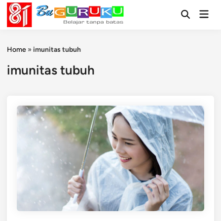
Skip
Mai
to
Open
Men
Search
content
Home
»
imunitas tubuh
imunitas tubuh