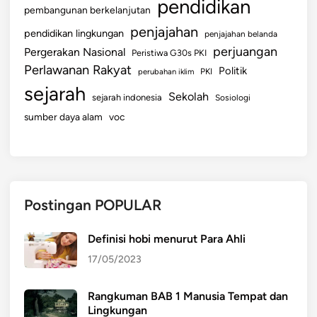
pendidikan
pembangunan berkelanjutan
penjajahan
pendidikan lingkungan
penjajahan belanda
perjuangan
Pergerakan Nasional
Peristiwa G30s PKI
Perlawanan Rakyat
Politik
perubahan iklim
PKI
sejarah
Sekolah
sejarah indonesia
Sosiologi
sumber daya alam
voc
Postingan POPULAR
Definisi hobi menurut Para Ahli
17/05/2023
Rangkuman BAB 1 Manusia Tempat dan
Lingkungan