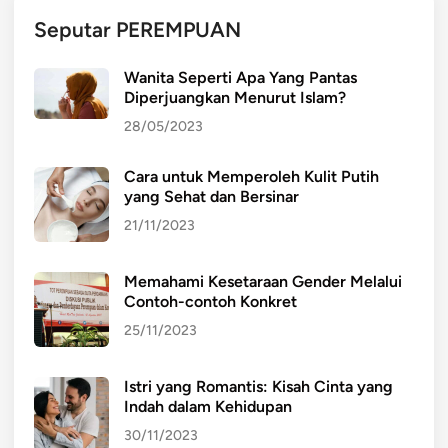
g
Seputar PEREMPUAN
a
r
Wanita Seperti Apa Yang Pantas
T
Diperjuangkan Menurut Islam?
i
28/05/2023
d
a
Cara untuk Memperoleh Kulit Putih
k
yang Sehat dan Bersinar
M
u
21/11/2023
d
a
Memahami Kesetaraan Gender Melalui
h
Contoh-contoh Konkret
S
25/11/2023
a
k
Istri yang Romantis: Kisah Cinta yang
i
Indah dalam Kehidupan
t
30/11/2023