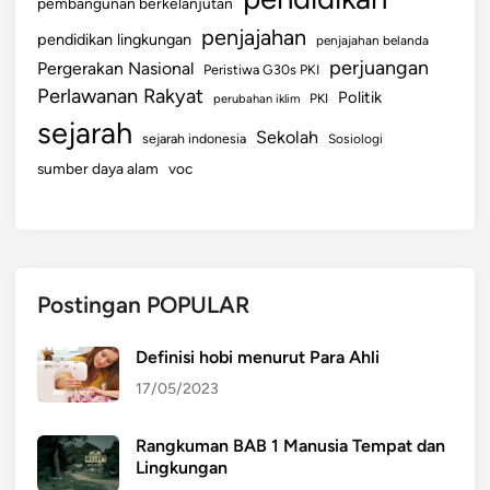
pembangunan berkelanjutan
penjajahan
pendidikan lingkungan
penjajahan belanda
perjuangan
Pergerakan Nasional
Peristiwa G30s PKI
Perlawanan Rakyat
Politik
perubahan iklim
PKI
sejarah
Sekolah
sejarah indonesia
Sosiologi
sumber daya alam
voc
Postingan POPULAR
Definisi hobi menurut Para Ahli
17/05/2023
Rangkuman BAB 1 Manusia Tempat dan
Lingkungan