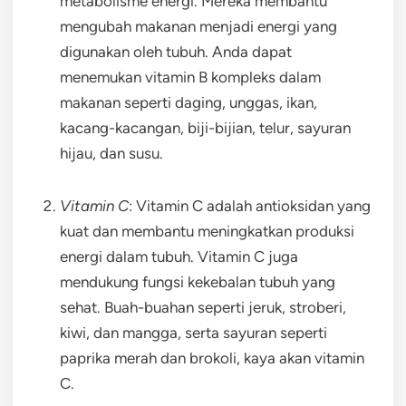
metabolisme energi. Mereka membantu
mengubah makanan menjadi energi yang
digunakan oleh tubuh. Anda dapat
menemukan vitamin B kompleks dalam
makanan seperti daging, unggas, ikan,
kacang-kacangan, biji-bijian, telur, sayuran
hijau, dan susu.
Vitamin C
: Vitamin C adalah antioksidan yang
kuat dan membantu meningkatkan produksi
energi dalam tubuh. Vitamin C juga
mendukung fungsi kekebalan tubuh yang
sehat. Buah-buahan seperti jeruk, stroberi,
kiwi, dan mangga, serta sayuran seperti
paprika merah dan brokoli, kaya akan vitamin
C.