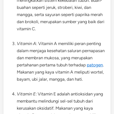
meningkatkan sistem kekebalan tubuh. Buah-
buahan seperti jeruk, stroberi, kiwi, dan
mangga, serta sayuran seperti paprika merah
dan brokoli, merupakan sumber yang baik dari
vitamin C.
Vitamin A
: Vitamin A memiliki peran penting
dalam menjaga kesehatan saluran pernapasan
dan membran mukosa, yang merupakan
pertahanan pertama tubuh terhadap
patogen
.
Makanan yang kaya vitamin A meliputi wortel,
bayam, ubi jalar, mangga, dan hati.
Vitamin E
: Vitamin E adalah antioksidan yang
membantu melindungi sel-sel tubuh dari
kerusakan oksidatif. Makanan yang kaya