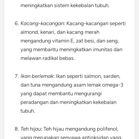
meningkatkan sistem kekebalan tubuh.
Kacang-kacangan
: Kacang-kacangan seperti
almond, kenari, dan kacang merah
mengandung vitamin E, zat besi, dan seng,
yang membantu meningkatkan imunitas dan
melawan radikal bebas.
Ikan berlemak
: Ikan seperti salmon, sarden,
dan tuna mengandung asam lemak omega-3
yang dapat membantu mengurangi
peradangan dan meningkatkan kekebalan
tubuh.
Teh hijau
: Teh hijau mengandung polifenol,
yang merupakan senyawa antioksidan yang