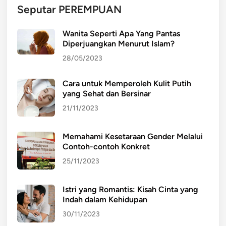
Seputar PEREMPUAN
Wanita Seperti Apa Yang Pantas
Diperjuangkan Menurut Islam?
28/05/2023
Cara untuk Memperoleh Kulit Putih
yang Sehat dan Bersinar
21/11/2023
Memahami Kesetaraan Gender Melalui
Contoh-contoh Konkret
25/11/2023
Istri yang Romantis: Kisah Cinta yang
Indah dalam Kehidupan
30/11/2023