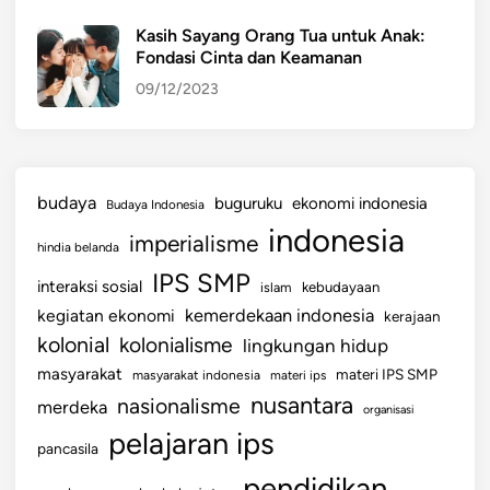
Kasih Sayang Orang Tua untuk Anak:
Fondasi Cinta dan Keamanan
09/12/2023
budaya
buguruku
ekonomi indonesia
Budaya Indonesia
indonesia
imperialisme
hindia belanda
IPS SMP
interaksi sosial
islam
kebudayaan
kemerdekaan indonesia
kegiatan ekonomi
kerajaan
kolonial
kolonialisme
lingkungan hidup
masyarakat
materi IPS SMP
masyarakat indonesia
materi ips
nusantara
nasionalisme
merdeka
organisasi
pelajaran ips
pancasila
pendidikan