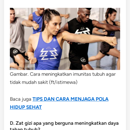
Gambar. Cara meningkatkan imunitas tubuh agar
tidak mudah sakit (ft/istimewa)
Baca juga
TIPS DAN CARA MENJAGA POLA
HIDUP SEHAT
D. Zat gizi apa yang berguna meningkatkan daya
tahan tubuh?