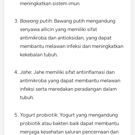
meningkatkan sistem imun.
Bawang putih
: Bawang putih mengandung
senyawa allicin yang memiliki sifat
antimikroba dan antioksidan, yang dapat
membantu melawan infeksi dan meningkatkan
kekebalan tubuh.
Jahe
: Jahe memiliki sifat antiinflamasi dan
antimikroba yang dapat membantu melawan
infeksi serta meredakan peradangan dalam
tubuh.
Yogurt probiotik
: Yogurt yang mengandung
probiotik atau bakteri baik dapat membantu
menjaga kesehatan saluran pencernaan dan