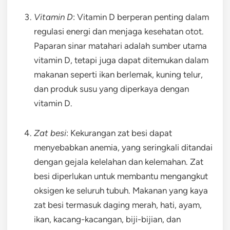
Vitamin D
: Vitamin D berperan penting dalam
regulasi energi dan menjaga kesehatan otot.
Paparan sinar matahari adalah sumber utama
vitamin D, tetapi juga dapat ditemukan dalam
makanan seperti ikan berlemak, kuning telur,
dan produk susu yang diperkaya dengan
vitamin D.
Zat besi
: Kekurangan zat besi dapat
menyebabkan anemia, yang seringkali ditandai
dengan gejala kelelahan dan kelemahan. Zat
besi diperlukan untuk membantu mengangkut
oksigen ke seluruh tubuh. Makanan yang kaya
zat besi termasuk daging merah, hati, ayam,
ikan, kacang-kacangan, biji-bijian, dan