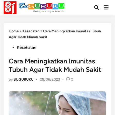
Skip
Mai
to
Open
Men
Search
content
Home
»
Kesehatan
»
Cara Meningkatkan Imunitas Tubuh
Agar Tidak Mudah Sakit
Posted
Kesehatan
in
Cara Meningkatkan Imunitas
Tubuh Agar Tidak Mudah Sakit
by
BUGURUKU
•
09/06/2023
•
0