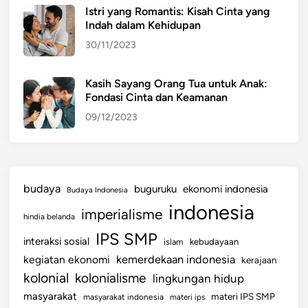
Istri yang Romantis: Kisah Cinta yang
R
Indah dalam Kehidupan
J
30/11/2023
A
L
A
Kasih Sayang Orang Tua untuk Anak:
Fondasi Cinta dan Keamanan
N
A
09/12/2023
N
M
A
N
budaya
buguruku
ekonomi indonesia
Budaya Indonesia
U
indonesia
imperialisme
S
hindia belanda
I
IPS SMP
interaksi sosial
islam
kebudayaan
A
kemerdekaan indonesia
kegiatan ekonomi
kerajaan
N
kolonial
kolonialisme
lingkungan hidup
U
S
masyarakat
materi IPS SMP
masyarakat indonesia
materi ips