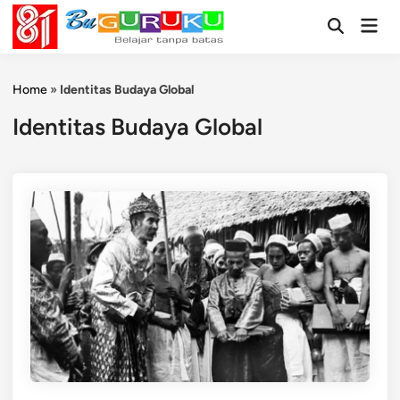
Skip
Mai
to
Open
Men
Search
content
Home
»
Identitas Budaya Global
Identitas Budaya Global