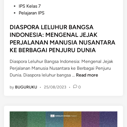
P
IPS Kelas 7
o
Pelajaran IPS
s
t
DIASPORA LELUHUR BANGSA
e
INDONESIA: MENGENAL JEJAK
d
PERJALANAN MANUSIA NUSANTARA
i
KE BERBAGAI PENJURU DUNIA
n
Diaspora Leluhur Bangsa Indonesia: Mengenal Jejak
Perjalanan Manusia Nusantara ke Berbagai Penjuru
D
Dunia. Diaspora leluhur bangsa …
Read more
I
by
BUGURUKU
•
25/08/2023
•
0
A
S
P
O
R
A