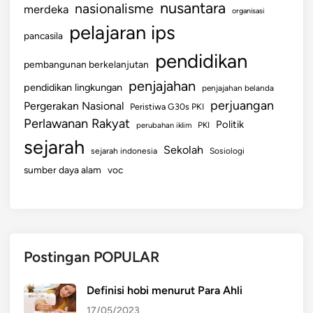
A
nusantara
nasionalisme
merdeka
organisasi
N
pelajaran ips
pancasila
T
A
pendidikan
pembangunan berkelanjutan
R
penjajahan
pendidikan lingkungan
A
penjajahan belanda
perjuangan
K
Pergerakan Nasional
Peristiwa G30s PKI
E
Perlawanan Rakyat
Politik
perubahan iklim
PKI
B
sejarah
Sekolah
sejarah indonesia
Sosiologi
E
sumber daya alam
voc
R
B
A
G
A
Postingan POPULAR
I
P
E
Definisi hobi menurut Para Ahli
N
17/05/2023