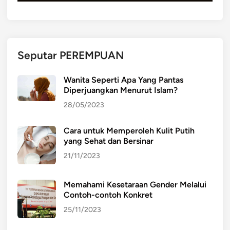
S
I
A
:
Seputar PEREMPUAN
M
E
Wanita Seperti Apa Yang Pantas
N
Diperjuangkan Menurut Islam?
G
28/05/2023
E
N
Cara untuk Memperoleh Kulit Putih
A
yang Sehat dan Bersinar
L
J
21/11/2023
E
J
Memahami Kesetaraan Gender Melalui
A
Contoh-contoh Konkret
K
25/11/2023
P
E