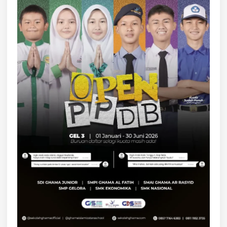
L
E
L
U
H
U
R
B
A
N
G
S
A
I
N
D
O
N
E