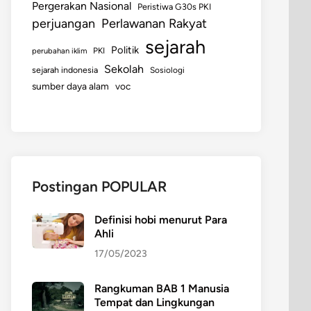
Pergerakan Nasional
Peristiwa G30s PKI
perjuangan
Perlawanan Rakyat
sejarah
Politik
perubahan iklim
PKI
Sekolah
sejarah indonesia
Sosiologi
sumber daya alam
voc
Postingan POPULAR
Definisi hobi menurut Para
Ahli
17/05/2023
Rangkuman BAB 1 Manusia
Tempat dan Lingkungan