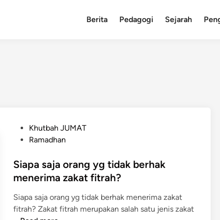
Berita
Pedagogi
Sejarah
Pen
P
Khutbah JUMAT
o
Ramadhan
s
t
Siapa saja orang yg tidak berhak
e
menerima zakat fitrah?
d
Siapa saja orang yg tidak berhak menerima zakat
i
fitrah? Zakat fitrah merupakan salah satu jenis zakat
n