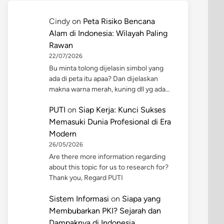
Cindy
on
Peta Risiko Bencana
Alam di Indonesia: Wilayah Paling
Rawan
22/07/2026
Bu minta tolong dijelasin simbol yang
ada di peta itu apaa? Dan dijelaskan
makna warna merah, kuning dll yg ada…
PUTI
on
Siap Kerja: Kunci Sukses
Memasuki Dunia Profesional di Era
Modern
26/05/2026
Are there more information regarding
about this topic for us to research for?
Thank you, Regard PUTI
Sistem Informasi
on
Siapa yang
Membubarkan PKI? Sejarah dan
Dampaknya di Indonesia