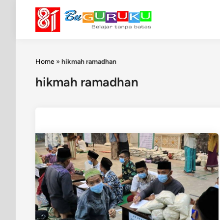
Skip
to
content
Home
»
hikmah ramadhan
hikmah ramadhan