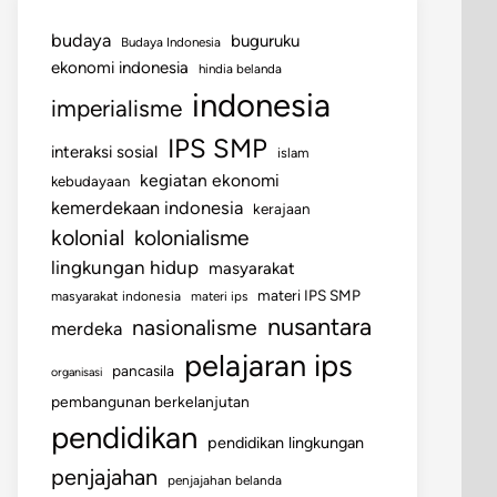
budaya
buguruku
Budaya Indonesia
ekonomi indonesia
hindia belanda
indonesia
imperialisme
IPS SMP
interaksi sosial
islam
kegiatan ekonomi
kebudayaan
kemerdekaan indonesia
kerajaan
kolonial
kolonialisme
lingkungan hidup
masyarakat
materi IPS SMP
masyarakat indonesia
materi ips
nusantara
nasionalisme
merdeka
pelajaran ips
pancasila
organisasi
pembangunan berkelanjutan
pendidikan
pendidikan lingkungan
penjajahan
penjajahan belanda