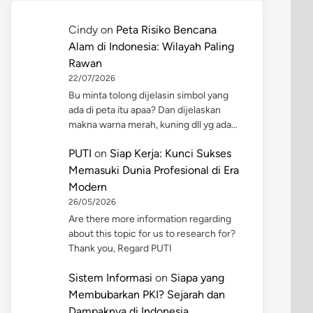
Cindy
on
Peta Risiko Bencana
Alam di Indonesia: Wilayah Paling
Rawan
22/07/2026
Bu minta tolong dijelasin simbol yang
ada di peta itu apaa? Dan dijelaskan
makna warna merah, kuning dll yg ada…
PUTI
on
Siap Kerja: Kunci Sukses
Memasuki Dunia Profesional di Era
Modern
26/05/2026
Are there more information regarding
about this topic for us to research for?
Thank you, Regard PUTI
Sistem Informasi
on
Siapa yang
Membubarkan PKI? Sejarah dan
Dampaknya di Indonesia