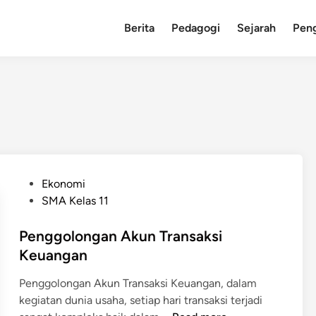
Berita
Pedagogi
Sejarah
Pen
P
Ekonomi
o
SMA Kelas 11
s
t
Penggolongan Akun Transaksi
e
Keuangan
d
Penggolongan Akun Transaksi Keuangan, dalam
i
kegiatan dunia usaha, setiap hari transaksi terjadi
n