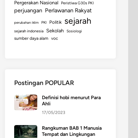
Pergerakan Nasional
Peristiwa G30s PKI
perjuangan
Perlawanan Rakyat
sejarah
Politik
perubahan iklim
PKI
Sekolah
sejarah indonesia
Sosiologi
sumber daya alam
voc
Postingan POPULAR
Definisi hobi menurut Para
Ahli
17/05/2023
Rangkuman BAB 1 Manusia
Tempat dan Lingkungan