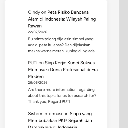
Cindy
on
Peta Risiko Bencana
Alam di Indonesia: Wilayah Paling
Rawan
22/07/2026
Bu minta tolong dijelasin simbol yang
ada di peta itu apaa? Dan dijelaskan
makna warna merah, kuning dll yg ada…
PUTI
on
Siap Kerja: Kunci Sukses
Memasuki Dunia Profesional di Era
Modern
26/05/2026
Are there more information regarding
about this topic for us to research for?
Thank you, Regard PUTI
Sistem Informasi
on
Siapa yang
Membubarkan PKI? Sejarah dan
Dampaknya di Indonesia