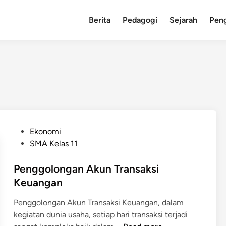
Berita
Pedagogi
Sejarah
Pen
P
Ekonomi
o
SMA Kelas 11
s
t
Penggolongan Akun Transaksi
e
Keuangan
d
Penggolongan Akun Transaksi Keuangan, dalam
i
kegiatan dunia usaha, setiap hari transaksi terjadi
n