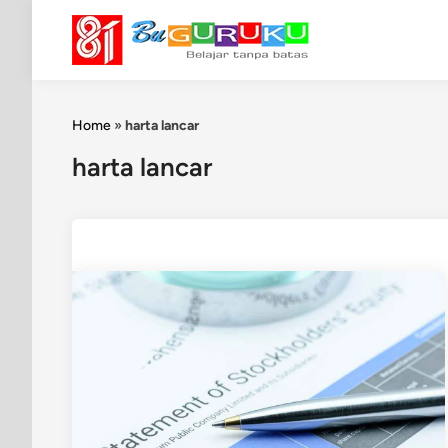
Skip
to
content
Home
»
harta lancar
harta lancar