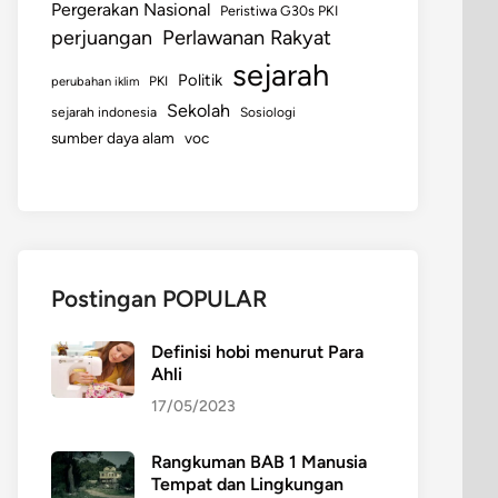
Pergerakan Nasional
Peristiwa G30s PKI
perjuangan
Perlawanan Rakyat
sejarah
Politik
perubahan iklim
PKI
Sekolah
sejarah indonesia
Sosiologi
sumber daya alam
voc
Postingan POPULAR
Definisi hobi menurut Para
Ahli
17/05/2023
Rangkuman BAB 1 Manusia
Tempat dan Lingkungan