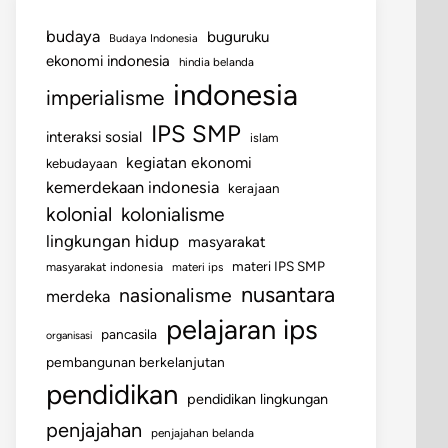
budaya
buguruku
Budaya Indonesia
ekonomi indonesia
hindia belanda
indonesia
imperialisme
IPS SMP
interaksi sosial
islam
kegiatan ekonomi
kebudayaan
kemerdekaan indonesia
kerajaan
kolonial
kolonialisme
lingkungan hidup
masyarakat
materi IPS SMP
masyarakat indonesia
materi ips
nusantara
nasionalisme
merdeka
pelajaran ips
pancasila
organisasi
pembangunan berkelanjutan
pendidikan
pendidikan lingkungan
penjajahan
penjajahan belanda