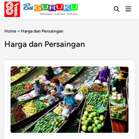
Skip
Mai
to
Open
Men
Search
content
Home
»
Harga dan Persaingan
Harga dan Persaingan