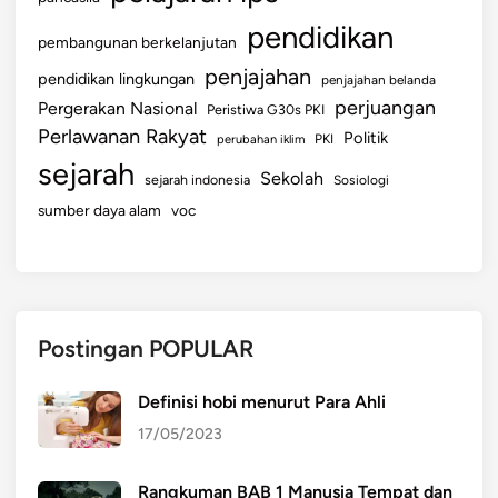
pendidikan
pembangunan berkelanjutan
penjajahan
pendidikan lingkungan
penjajahan belanda
perjuangan
Pergerakan Nasional
Peristiwa G30s PKI
Perlawanan Rakyat
Politik
perubahan iklim
PKI
sejarah
Sekolah
sejarah indonesia
Sosiologi
sumber daya alam
voc
Postingan POPULAR
Definisi hobi menurut Para Ahli
17/05/2023
Rangkuman BAB 1 Manusia Tempat dan