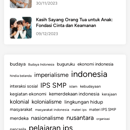
30/11/2023
n
Kasih Sayang Orang Tua untuk Anak:
Fondasi Cinta dan Keamanan
09/12/2023
budaya
buguruku
ekonomi indonesia
Budaya Indonesia
indonesia
imperialisme
hindia belanda
IPS SMP
interaksi sosial
islam
kebudayaan
kemerdekaan indonesia
kegiatan ekonomi
kerajaan
kolonial
kolonialisme
lingkungan hidup
masyarakat
materi IPS SMP
masyarakat indonesia
materi ips
nusantara
nasionalisme
merdeka
organisasi
pelajaran ips
pancasila