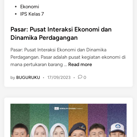
P
Ekonomi
o
IPS Kelas 7
s
t
Pasar: Pusat Interaksi Ekonomi dan
e
Dinamika Perdagangan
d
Pasar: Pusat Interaksi Ekonomi dan Dinamika
i
Perdagangan. Pasar adalah pusat kegiatan ekonomi di
n
P
mana pertukaran barang …
Read more
a
by
BUGURUKU
•
17/09/2023
•
0
s
a
r
:
P
u
s
a