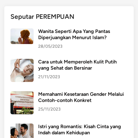
n
D
Seputar PEREMPUAN
i
n
Wanita Seperti Apa Yang Pantas
a
Diperjuangkan Menurut Islam?
m
28/05/2023
i
k
Cara untuk Memperoleh Kulit Putih
a
yang Sehat dan Bersinar
P
e
21/11/2023
r
d
Memahami Kesetaraan Gender Melalui
a
Contoh-contoh Konkret
g
25/11/2023
a
n
Istri yang Romantis: Kisah Cinta yang
g
Indah dalam Kehidupan
a