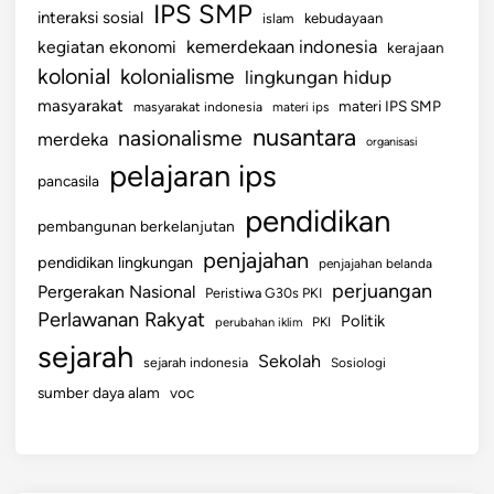
IPS SMP
interaksi sosial
islam
kebudayaan
kemerdekaan indonesia
kegiatan ekonomi
kerajaan
kolonial
kolonialisme
lingkungan hidup
masyarakat
materi IPS SMP
masyarakat indonesia
materi ips
nusantara
nasionalisme
merdeka
organisasi
pelajaran ips
pancasila
pendidikan
pembangunan berkelanjutan
penjajahan
pendidikan lingkungan
penjajahan belanda
perjuangan
Pergerakan Nasional
Peristiwa G30s PKI
Perlawanan Rakyat
Politik
perubahan iklim
PKI
sejarah
Sekolah
sejarah indonesia
Sosiologi
sumber daya alam
voc