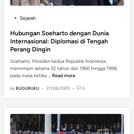
P
Sejarah
o
s
Hubungan Soeharto dengan Dunia
t
Internasional: Diplomasi di Tengah
e
Perang Dingin
d
i
Soeharto, Presiden kedua Republik Indonesia,
n
memimpin selama 32 tahun dari 1966 hingga 1998,
H
pada masa ketika …
Read more
u
by
BUGURUKU
•
27/06/2025
•
0
b
u
n
g
a
n
S