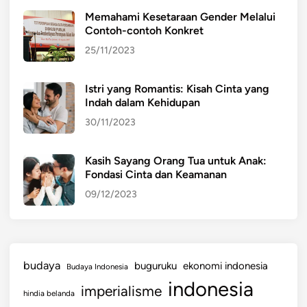
r
i
Memahami Kesetaraan Gender Melalui
n
n
Contoh-contoh Konkret
a
g
25/11/2023
s
i
i
n
Istri yang Romantis: Kisah Cinta yang
o
Indah dalam Kehidupan
n
30/11/2023
a
l
Kasih Sayang Orang Tua untuk Anak:
Fondasi Cinta dan Keamanan
09/12/2023
budaya
buguruku
ekonomi indonesia
Budaya Indonesia
indonesia
imperialisme
hindia belanda