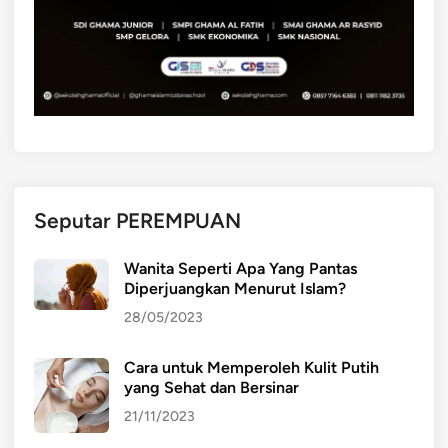
d
m
o
a
n
s
e
i
s
d
i
i
a
T
d
e
a
n
Seputar PEREMPUAN
n
g
D
a
Wanita Seperti Apa Yang Pantas
u
h
Diperjuangkan Menurut Islam?
n
P
28/05/2023
i
e
a
r
Cara untuk Memperoleh Kulit Putih
I
a
yang Sehat dan Bersinar
n
n
t
21/11/2023
g
e
D