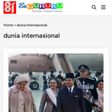
Skip
Mai
to
Open
Men
Search
content
Home
»
dunia internasional
dunia internasional