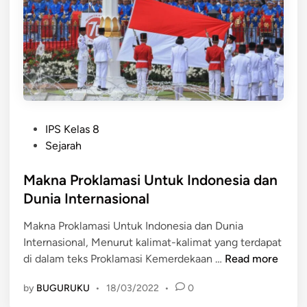
o
e
h
a
r
t
o
P
d
IPS Kelas 8
o
e
Sejarah
s
n
t
Makna Proklamasi Untuk Indonesia dan
g
e
a
Dunia Internasional
d
n
Makna Proklamasi Untuk Indonesia dan Dunia
i
D
Internasional, Menurut kalimat-kalimat yang terdapat
n
u
M
di dalam teks Proklamasi Kemerdekaan …
Read more
n
a
i
by
BUGURUKU
•
18/03/2022
•
0
k
a