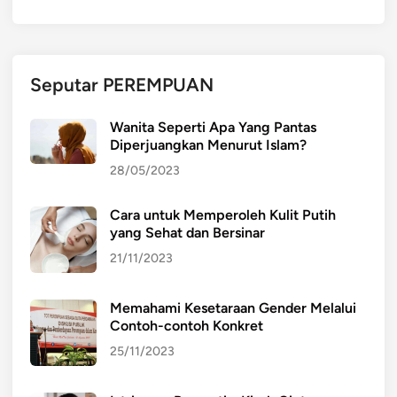
n
g
k
a
Seputar PEREMPUAN
p
u
Wanita Seperti Apa Yang Pantas
n
Diperjuangkan Menurut Islam?
t
28/05/2023
u
k
Cara untuk Memperoleh Kulit Putih
M
yang Sehat dan Bersinar
e
n
21/11/2023
d
a
Memahami Kesetaraan Gender Melalui
p
Contoh-contoh Konkret
a
25/11/2023
t
k