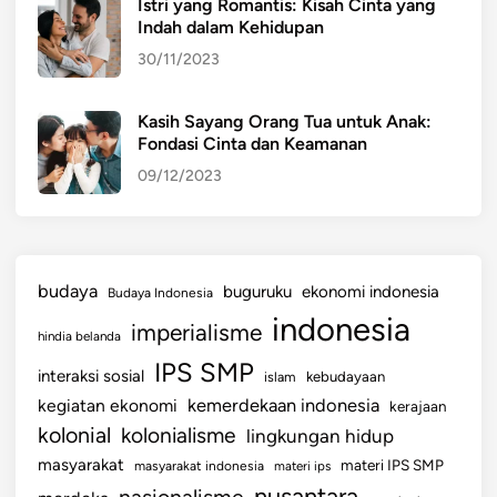
Istri yang Romantis: Kisah Cinta yang
a
Indah dalam Kehidupan
n
30/11/2023
B
a
n
Kasih Sayang Orang Tua untuk Anak:
Fondasi Cinta dan Keamanan
t
u
09/12/2023
a
n
S
o
budaya
buguruku
ekonomi indonesia
Budaya Indonesia
s
indonesia
imperialisme
i
hindia belanda
a
IPS SMP
interaksi sosial
islam
kebudayaan
l
kemerdekaan indonesia
kegiatan ekonomi
kerajaan
P
kolonial
kolonialisme
lingkungan hidup
e
m
masyarakat
materi IPS SMP
masyarakat indonesia
materi ips
e
nusantara