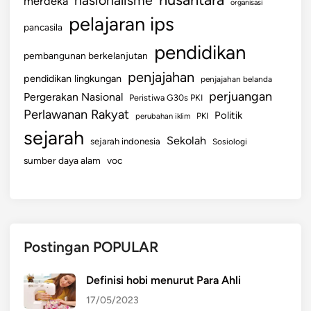
nasionalisme
merdeka
organisasi
r
pelajaran ips
pancasila
i
n
pendidikan
pembangunan berkelanjutan
t
penjajahan
pendidikan lingkungan
a
penjajahan belanda
perjuangan
h
Pergerakan Nasional
Peristiwa G30s PKI
Perlawanan Rakyat
Politik
perubahan iklim
PKI
sejarah
Sekolah
sejarah indonesia
Sosiologi
sumber daya alam
voc
Postingan POPULAR
Definisi hobi menurut Para Ahli
17/05/2023