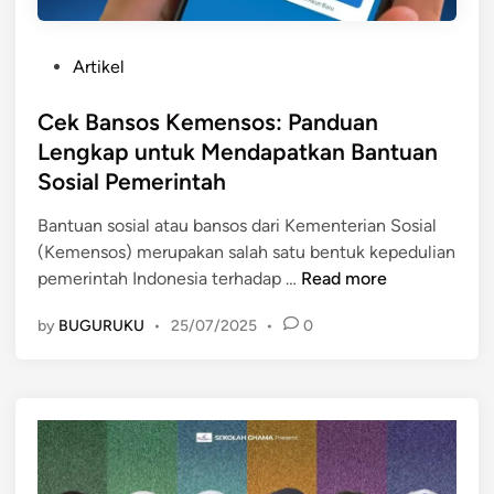
P
Artikel
o
s
Cek Bansos Kemensos: Panduan
t
Lengkap untuk Mendapatkan Bantuan
e
Sosial Pemerintah
d
i
Bantuan sosial atau bansos dari Kementerian Sosial
n
(Kemensos) merupakan salah satu bentuk kepedulian
C
pemerintah Indonesia terhadap …
Read more
e
by
BUGURUKU
•
25/07/2025
•
0
k
B
a
n
s
o
s