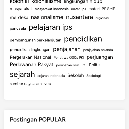
kolonial
kolonialisme
lingkungan hidup
masyarakat
materi IPS SMP
masyarakat indonesia
materi ips
nusantara
nasionalisme
merdeka
organisasi
pelajaran ips
pancasila
pendidikan
pembangunan berkelanjutan
penjajahan
pendidikan lingkungan
penjajahan belanda
perjuangan
Pergerakan Nasional
Peristiwa G30s PKI
Perlawanan Rakyat
Politik
perubahan iklim
PKI
sejarah
Sekolah
sejarah indonesia
Sosiologi
sumber daya alam
voc
Postingan POPULAR