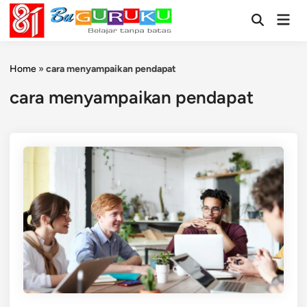
Skip
Mai
to
Open
Men
Search
content
Home
»
cara menyampaikan pendapat
cara menyampaikan pendapat