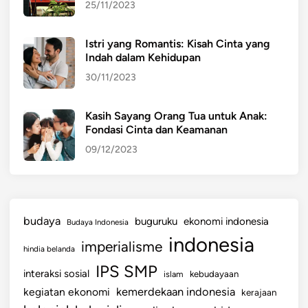
25/11/2023
r
a
Istri yang Romantis: Kisah Cinta yang
h
Indah dalam Kehidupan
30/11/2023
Kasih Sayang Orang Tua untuk Anak:
Fondasi Cinta dan Keamanan
09/12/2023
budaya
buguruku
ekonomi indonesia
Budaya Indonesia
indonesia
imperialisme
hindia belanda
IPS SMP
interaksi sosial
islam
kebudayaan
kemerdekaan indonesia
kegiatan ekonomi
kerajaan