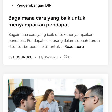
P
Pengembangan DIRI
o
s
Bagaimana cara yang baik untuk
t
menyampaikan pendapat
e
Bagaimana cara yang baik untuk menyampaikan
d
pendapat. Pendapat seseorang dalam sebuah forum
i
B
dituntut berperan aktif untuk …
Read more
n
a
by
BUGURUKU
•
13/05/2023
•
0
g
a
i
m
a
n
a
c
a