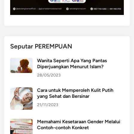
a
n
g
b
a
i
Seputar PEREMPUAN
k
d
Wanita Seperti Apa Yang Pantas
a
Diperjuangkan Menurut Islam?
l
28/05/2023
a
m
Cara untuk Memperoleh Kulit Putih
m
yang Sehat dan Bersinar
u
s
21/11/2023
y
a
Memahami Kesetaraan Gender Melalui
w
Contoh-contoh Konkret
a