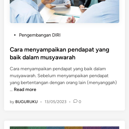
r
a
y
a
n
P
g
Pengembangan DIRI
o
b
s
Cara menyampaikan pendapat yang
a
t
i
baik dalam musyawarah
e
k
Cara menyampaikan pendapat yang baik dalam
d
u
musyawarah. Sebelum menyampaikan pendapat
i
n
yang bertentangan dengan orang lain (menyanggah)
n
t
C
…
Read more
u
a
k
by
BUGURUKU
•
13/05/2023
•
0
r
m
a
e
m
n
e
y