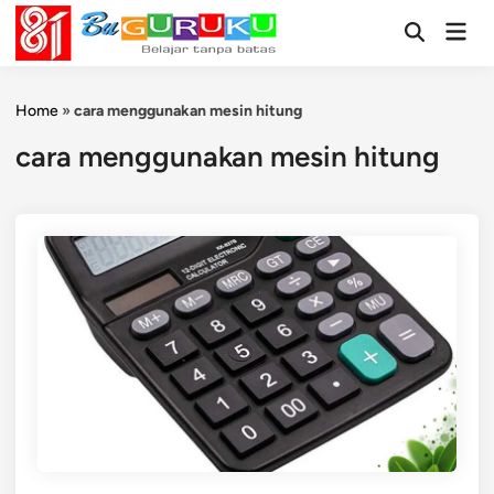
Skip
Mai
to
Open
Men
Search
content
Home
»
cara menggunakan mesin hitung
cara menggunakan mesin hitung