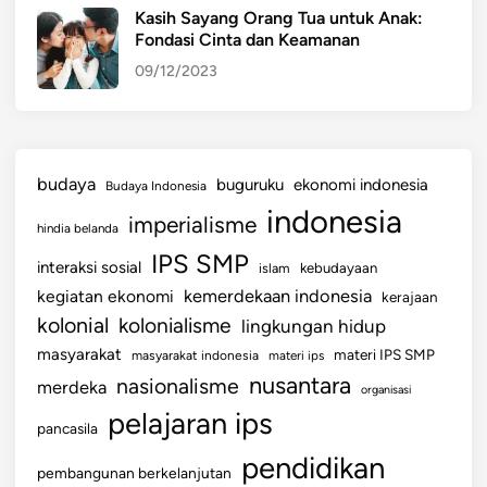
Kasih Sayang Orang Tua untuk Anak:
Fondasi Cinta dan Keamanan
09/12/2023
budaya
buguruku
ekonomi indonesia
Budaya Indonesia
indonesia
imperialisme
hindia belanda
IPS SMP
interaksi sosial
islam
kebudayaan
kemerdekaan indonesia
kegiatan ekonomi
kerajaan
kolonial
kolonialisme
lingkungan hidup
masyarakat
materi IPS SMP
masyarakat indonesia
materi ips
nusantara
nasionalisme
merdeka
organisasi
pelajaran ips
pancasila
pendidikan
pembangunan berkelanjutan