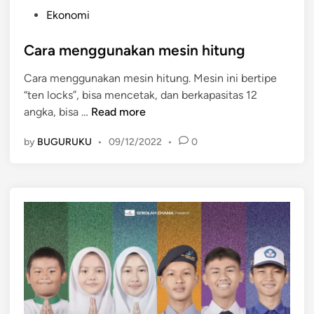
P
Ekonomi
o
s
Cara menggunakan mesin hitung
t
Cara menggunakan mesin hitung. Mesin ini bertipe
e
“ten locks”, bisa mencetak, dan berkapasitas 12
d
C
angka, bisa …
Read more
i
a
n
by
BUGURUKU
•
09/12/2022
•
0
r
a
m
e
n
g
g
u
n
a
k