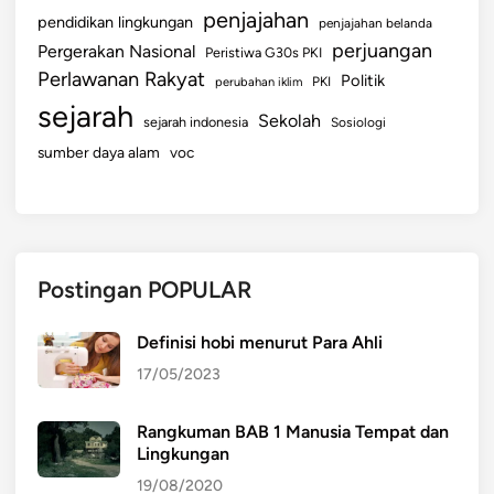
penjajahan
pendidikan lingkungan
penjajahan belanda
perjuangan
Pergerakan Nasional
Peristiwa G30s PKI
Perlawanan Rakyat
Politik
perubahan iklim
PKI
sejarah
Sekolah
sejarah indonesia
Sosiologi
sumber daya alam
voc
Postingan POPULAR
Definisi hobi menurut Para Ahli
17/05/2023
Rangkuman BAB 1 Manusia Tempat dan
Lingkungan
19/08/2020