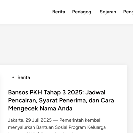
Berita
Pedagogi
Sejarah
Pen
P
Berita
o
s
Bansos PKH Tahap 3 2025: Jadwal
t
Pencairan, Syarat Penerima, dan Cara
e
Mengecek Nama Anda
d
i
Jakarta, 29 Juli 2025 — Pemerintah kembali
n
menyalurkan Bantuan Sosial Program Keluarga