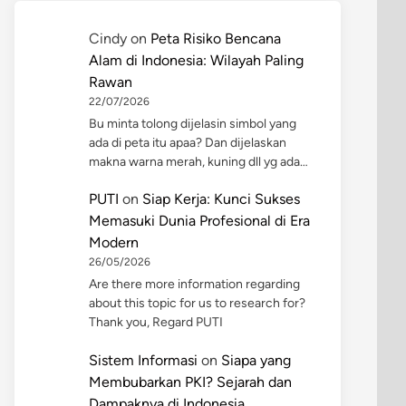
Cindy
on
Peta Risiko Bencana
Alam di Indonesia: Wilayah Paling
Rawan
22/07/2026
Bu minta tolong dijelasin simbol yang
ada di peta itu apaa? Dan dijelaskan
makna warna merah, kuning dll yg ada…
PUTI
on
Siap Kerja: Kunci Sukses
Memasuki Dunia Profesional di Era
Modern
26/05/2026
Are there more information regarding
about this topic for us to research for?
Thank you, Regard PUTI
Sistem Informasi
on
Siapa yang
Membubarkan PKI? Sejarah dan
Dampaknya di Indonesia