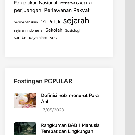
Pergerakan Nasional
Peristiwa G30s PKI
perjuangan
Perlawanan Rakyat
sejarah
Politik
perubahan iklim
PKI
Sekolah
sejarah indonesia
Sosiologi
sumber daya alam
voc
Postingan POPULAR
Definisi hobi menurut Para
Ahli
17/05/2023
Rangkuman BAB 1 Manusia
Tempat dan Lingkungan