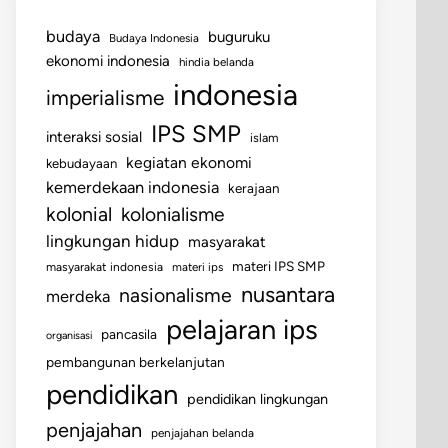
budaya
buguruku
Budaya Indonesia
ekonomi indonesia
hindia belanda
indonesia
imperialisme
IPS SMP
interaksi sosial
islam
kegiatan ekonomi
kebudayaan
kemerdekaan indonesia
kerajaan
kolonial
kolonialisme
lingkungan hidup
masyarakat
materi IPS SMP
masyarakat indonesia
materi ips
nusantara
nasionalisme
merdeka
pelajaran ips
pancasila
organisasi
pembangunan berkelanjutan
pendidikan
pendidikan lingkungan
penjajahan
penjajahan belanda