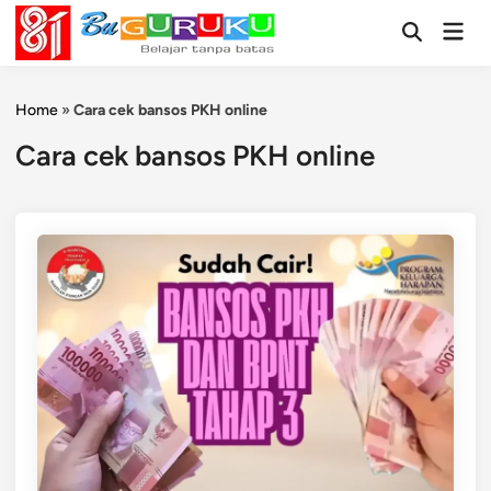
Skip
Mai
to
Open
Men
Search
content
Home
»
Cara cek bansos PKH online
Cara cek bansos PKH online