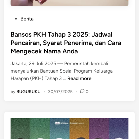
P
Berita
o
s
Bansos PKH Tahap 3 2025: Jadwal
t
Pencairan, Syarat Penerima, dan Cara
e
Mengecek Nama Anda
d
i
Jakarta, 29 Juli 2025 — Pemerintah kembali
n
menyalurkan Bantuan Sosial Program Keluarga
B
Harapan (PKH) Tahap 3 …
Read more
a
by
BUGURUKU
•
30/07/2025
•
0
n
s
o
s
P
K
H