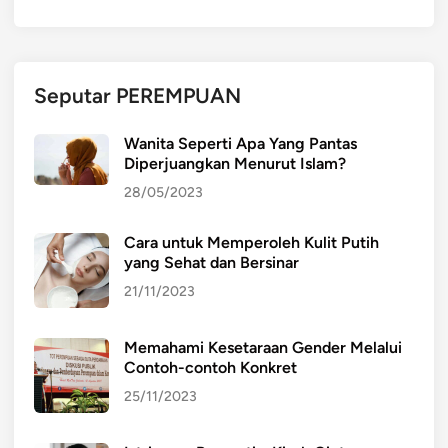
e
n
c
a
Seputar PEREMPUAN
i
r
Wanita Seperti Apa Yang Pantas
a
Diperjuangkan Menurut Islam?
n
28/05/2023
,
S
Cara untuk Memperoleh Kulit Putih
y
yang Sehat dan Bersinar
a
r
21/11/2023
a
t
Memahami Kesetaraan Gender Melalui
P
Contoh-contoh Konkret
e
25/11/2023
n
e