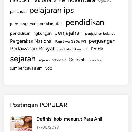
nasionalisme
merdeka
organisasi
k
pelajaran ips
pancasila
N
a
pendidikan
pembangunan berkelanjutan
m
penjajahan
pendidikan lingkungan
a
penjajahan belanda
perjuangan
A
Pergerakan Nasional
Peristiwa G30s PKI
n
Perlawanan Rakyat
Politik
perubahan iklim
PKI
d
sejarah
Sekolah
sejarah indonesia
Sosiologi
a
sumber daya alam
voc
Postingan POPULAR
Definisi hobi menurut Para Ahli
17/05/2023