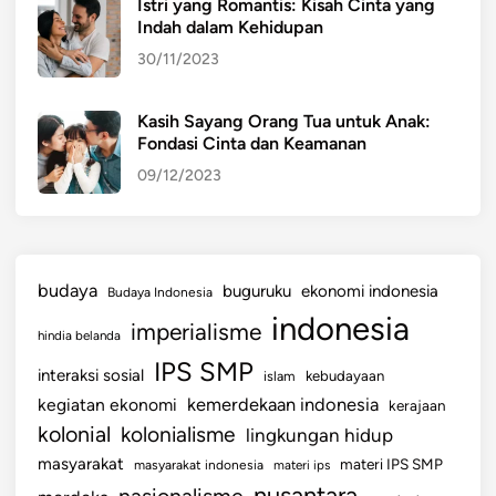
Istri yang Romantis: Kisah Cinta yang
r
Indah dalam Kehidupan
i
30/11/2023
m
a
,
Kasih Sayang Orang Tua untuk Anak:
Fondasi Cinta dan Keamanan
d
a
09/12/2023
n
C
a
r
budaya
buguruku
ekonomi indonesia
Budaya Indonesia
a
indonesia
imperialisme
M
hindia belanda
e
IPS SMP
interaksi sosial
islam
kebudayaan
n
kemerdekaan indonesia
kegiatan ekonomi
kerajaan
g
kolonial
kolonialisme
lingkungan hidup
e
c
masyarakat
materi IPS SMP
masyarakat indonesia
materi ips
e
nusantara