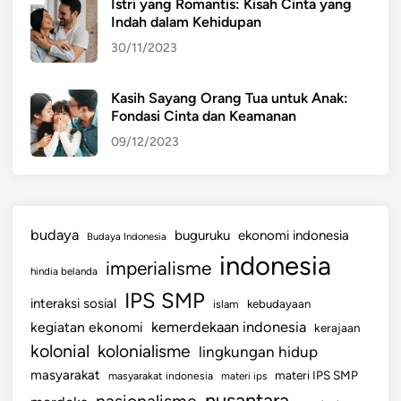
Istri yang Romantis: Kisah Cinta yang
n
Indah dalam Kehidupan
i
30/11/2023
s
d
i
Kasih Sayang Orang Tua untuk Anak:
Fondasi Cinta dan Keamanan
I
n
09/12/2023
d
o
n
e
budaya
buguruku
ekonomi indonesia
Budaya Indonesia
s
indonesia
imperialisme
i
hindia belanda
a
IPS SMP
interaksi sosial
islam
kebudayaan
kemerdekaan indonesia
kegiatan ekonomi
kerajaan
kolonial
kolonialisme
lingkungan hidup
masyarakat
materi IPS SMP
masyarakat indonesia
materi ips
nusantara