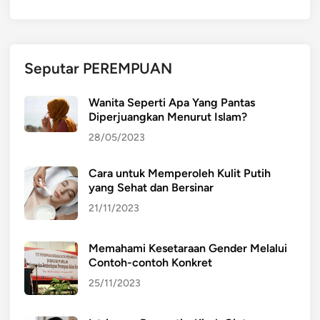
h
a
d
a
Seputar PEREMPUAN
p
i
Wanita Seperti Apa Yang Pantas
P
Diperjuangkan Menurut Islam?
e
28/05/2023
r
s
Cara untuk Memperoleh Kulit Putih
a
yang Sehat dan Bersinar
i
n
21/11/2023
g
a
Memahami Kesetaraan Gender Melalui
n
Contoh-contoh Konkret
B
25/11/2023
i
s