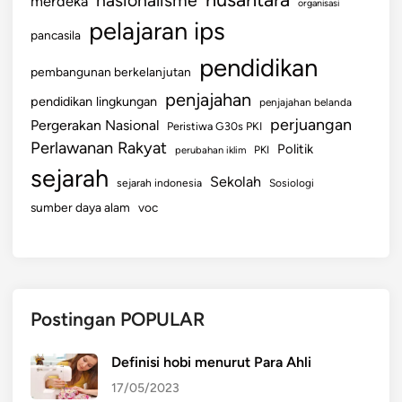
nasionalisme
merdeka
organisasi
pelajaran ips
pancasila
pendidikan
pembangunan berkelanjutan
penjajahan
pendidikan lingkungan
penjajahan belanda
perjuangan
Pergerakan Nasional
Peristiwa G30s PKI
Perlawanan Rakyat
Politik
perubahan iklim
PKI
sejarah
Sekolah
sejarah indonesia
Sosiologi
sumber daya alam
voc
Postingan POPULAR
Definisi hobi menurut Para Ahli
17/05/2023