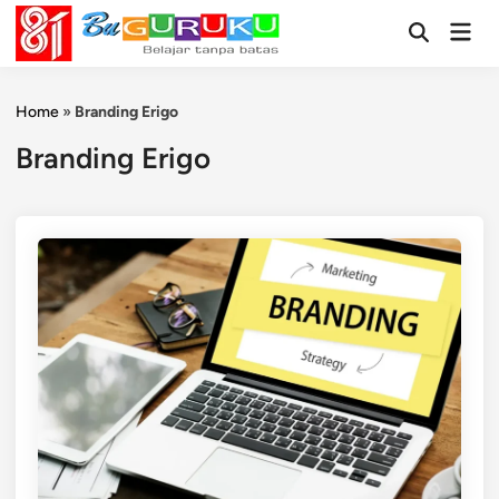
Skip
Mai
to
Open
Men
Search
content
Home
»
Branding Erigo
Branding Erigo