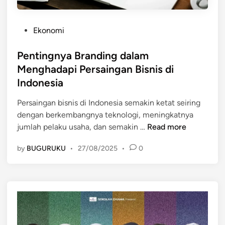
P
Ekonomi
o
s
Pentingnya Branding dalam
t
Menghadapi Persaingan Bisnis di
e
Indonesia
d
i
Persaingan bisnis di Indonesia semakin ketat seiring
n
dengan berkembangnya teknologi, meningkatnya
P
jumlah pelaku usaha, dan semakin …
Read more
e
by
BUGURUKU
•
27/08/2025
•
0
n
t
i
n
g
n
y